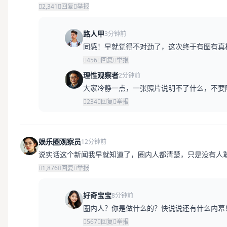
2,341
回复
举报
路人甲
3分钟前
同感！早就觉得不对劲了，这次终于有图有真
456
回复
举报
理性观察者
2分钟前
大家冷静一点，一张照片说明不了什么，不要
234
回复
举报
娱乐圈观察员
12分钟前
说实话这个新闻我早就知道了，圈内人都清楚，只是没有人
1,876
回复
举报
好奇宝宝
8分钟前
圈内人？你是做什么的？快说说还有什么内幕
567
回复
举报