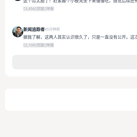
这个瓜太甜了！赶紧搬个小板凳坐下来慢慢吃，感觉后续还
3,456
回复
举报
新闻追踪者
45分钟前
据我了解，这两人其实认识很久了，只是一直没有公开。这
2,109
回复
举报