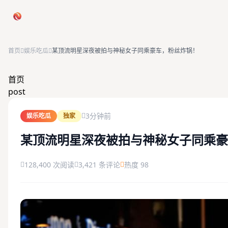
跳过导航
首页
娱乐吃瓜
某顶流明星深夜被拍与神秘女子同乘豪车，粉丝炸锅！
首页
首页
post
娱乐吃瓜
3分钟前
娱乐吃瓜
独家
社会热点
某顶流明星深夜被拍与神秘女子同乘豪
今日爆料
128,400 次阅读
3,421 条评论
热度 98
排行榜
社区