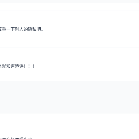
尊重一下别人的隐私吧。
体就知道造谣！！！