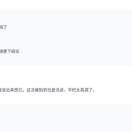
相了
随便下结论
敢说出来而已。这次被拍到也是活该，平时太高调了。
！