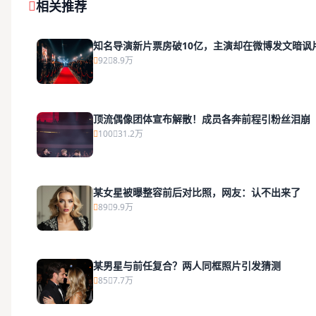
相关推荐
知名导演新片票房破10亿，主演却在微博发文暗讽
92
8.9万
顶流偶像团体宣布解散！成员各奔前程引粉丝泪崩
100
31.2万
某女星被曝整容前后对比照，网友：认不出来了
89
9.9万
某男星与前任复合？两人同框照片引发猜测
85
7.7万