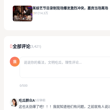
某综艺节目录制现场爆发激烈冲突，嘉宾当场离场
91
14.3万
全部评论
(3,421)
我
0/500
吃瓜群众A
5分钟前
这也太劲爆了吧！！！我就知道他们有问题，之前就有人说