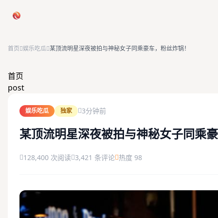
跳过导航
首页
娱乐吃瓜
某顶流明星深夜被拍与神秘女子同乘豪车，粉丝炸锅！
首页
首页
post
娱乐吃瓜
3分钟前
娱乐吃瓜
独家
社会热点
某顶流明星深夜被拍与神秘女子同乘豪
今日爆料
128,400 次阅读
3,421 条评论
热度 98
排行榜
社区