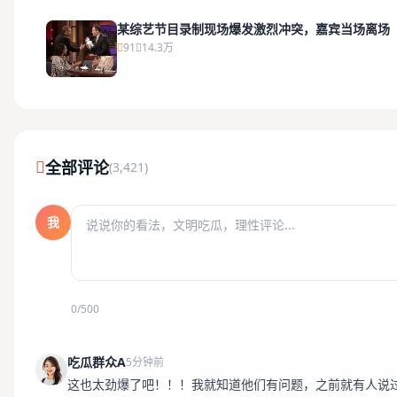
某综艺节目录制现场爆发激烈冲突，嘉宾当场离场
91
14.3万
全部评论
(3,421)
我
0/500
吃瓜群众A
5分钟前
这也太劲爆了吧！！！我就知道他们有问题，之前就有人说