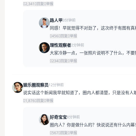
2,341
回复
举报
路人甲
3分钟前
同感！早就觉得不对劲了，这次终于有图有真
456
回复
举报
理性观察者
2分钟前
大家冷静一点，一张照片说明不了什么，不要
234
回复
举报
娱乐圈观察员
12分钟前
说实话这个新闻我早就知道了，圈内人都清楚，只是没有人
1,876
回复
举报
好奇宝宝
8分钟前
圈内人？你是做什么的？快说说还有什么内幕
567
回复
举报