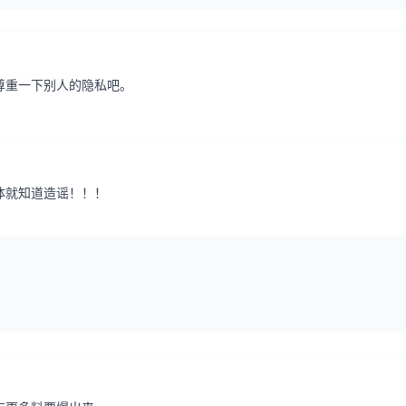
尊重一下别人的隐私吧。
体就知道造谣！！！