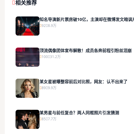
相关推荐
知名导演新片票房破10亿，主演却在微博发文暗讽
92
8.9万
顶流偶像团体宣布解散！成员各奔前程引粉丝泪崩
100
31.2万
某女星被曝整容前后对比照，网友：认不出来了
89
9.9万
某男星与前任复合？两人同框照片引发猜测
85
7.7万