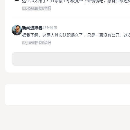
这个瓜太甜了！赶紧搬个小板凳坐下来慢慢吃，感觉后续还
3,456
回复
举报
新闻追踪者
45分钟前
据我了解，这两人其实认识很久了，只是一直没有公开。这
2,109
回复
举报