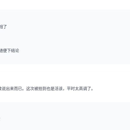
相了
随便下结论
敢说出来而已。这次被拍到也是活该，平时太高调了。
！