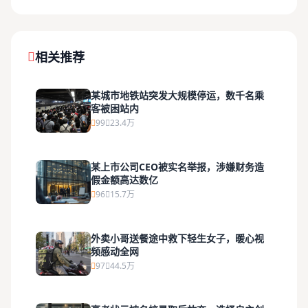
相关推荐
某城市地铁站突发大规模停运，数千名乘
客被困站内
99
23.4万
某上市公司CEO被实名举报，涉嫌财务造
假金额高达数亿
96
15.7万
外卖小哥送餐途中救下轻生女子，暖心视
频感动全网
97
44.5万