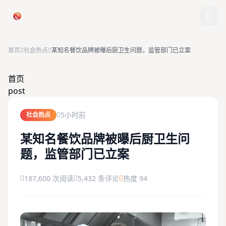
跳过导航
首页
社会热点
某知名餐饮品牌被曝后厨卫生问题，监管部门已立案
首页
首页
post
娱乐吃瓜
5小时前
社会热点
社会热点
某知名餐饮品牌被曝后厨卫生问
题，监管部门已立案
今日爆料
排行榜
187,600 次阅读
5,432 条评论
热度 94
社区