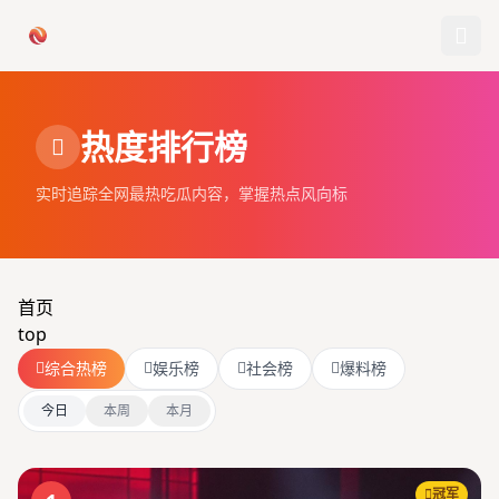
跳过导航
热度排行榜
首页
实时追踪全网最热吃瓜内容，掌握热点风向标
娱乐吃瓜
社会热点
首页
今日爆料
top
综合热榜
娱乐榜
社会榜
爆料榜
排行榜
今日
本周
本月
社区
冠军