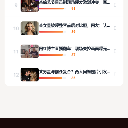
某综艺节目录制现场爆发激烈冲突，嘉宾
9
当场离场
91
某女星被曝整容前后对比照，网友：认不
10
出来了
89
网红博主直播翻车！现场失控画面曝光引
11
发热议
87
某男星与前任复合？两人同框照片引发猜
12
测
85