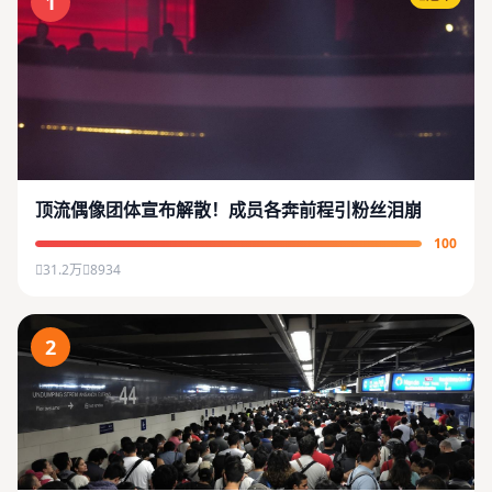
1
顶流偶像团体宣布解散！成员各奔前程引粉丝泪崩
100
31.2万
8934
2