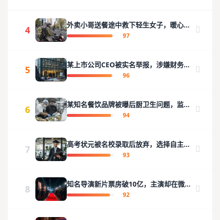
外卖小哥送餐途中救下轻生女子，暖心视
4
频感动全网
97
某上市公司CEO被实名举报，涉嫌财务造
5
假金额高达数亿
96
某知名餐饮品牌被曝后厨卫生问题，监管
6
部门已立案
94
高考状元被名校录取后放弃，选择自主创
7
业引热议
93
知名导演新片票房破10亿，主演却在微博
8
发文暗讽片方？
92