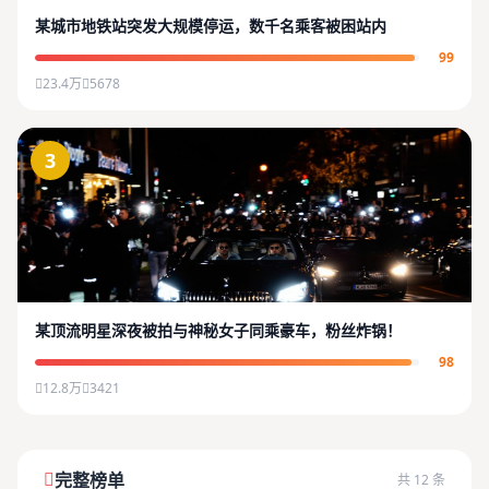
某城市地铁站突发大规模停运，数千名乘客被困站内
99
23.4万
5678
3
某顶流明星深夜被拍与神秘女子同乘豪车，粉丝炸锅！
98
12.8万
3421
完整榜单
共 12 条