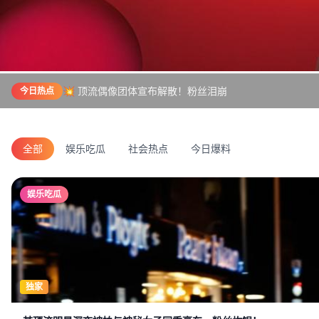
💥 顶流偶像团体宣布解散！粉丝泪崩
今日热点
全部
娱乐吃瓜
社会热点
今日爆料
娱乐吃瓜
独家