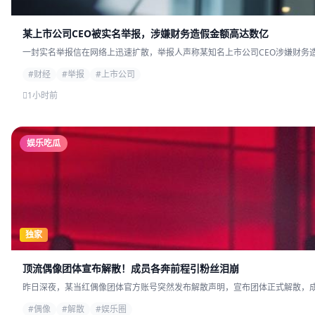
某上市公司CEO被实名举报，涉嫌财务造假金额高达数亿
一封实名举报信在网络上迅速扩散，举报人声称某知名上市公司CEO涉嫌财务造
#财经
#举报
#上市公司
1小时前
娱乐吃瓜
独家
顶流偶像团体宣布解散！成员各奔前程引粉丝泪崩
昨日深夜，某当红偶像团体官方账号突然发布解散声明，宣布团体正式解散，成员
#偶像
#解散
#娱乐圈