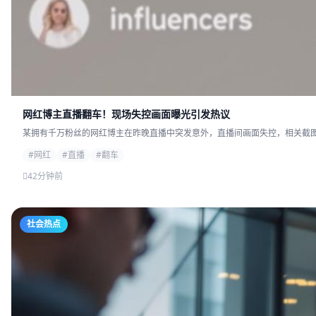
网红博主直播翻车！现场失控画面曝光引发热议
某拥有千万粉丝的网红博主在昨晚直播中突发意外，直播间画面失控，相关截图迅
#网红
#直播
#翻车
42分钟前
社会热点