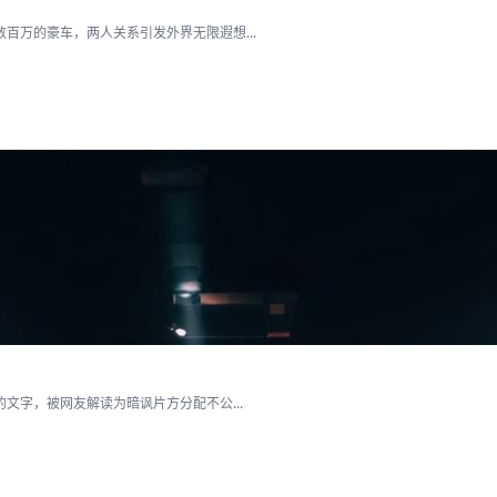
百万的豪车，两人关系引发外界无限遐想...
文字，被网友解读为暗讽片方分配不公...