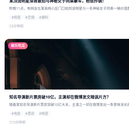
某顶流明星深夜被拍与神秘女子同乘豪车，粉丝炸锅！
昨晚11点，有网友在某高档小区门口拍到该明星与一名神秘女子同乘一辆价值数
#明星
#恋情
#爆料
3分钟前
娱乐吃瓜
知名导演新片票房破10亿，主演却在微博发文暗讽片方？
随着某知名导演新片票房突破10亿大关，主演之一却在微博发出一条意味深长的
#电影
#票房
#明星
15分钟前