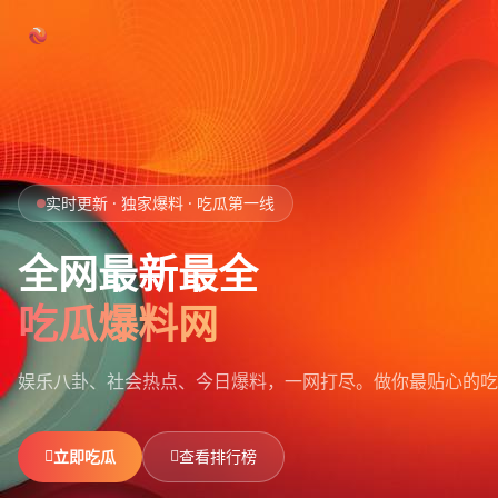
跳过导航
首页
实时更新 · 独家爆料 · 吃瓜第一线
娱乐吃瓜
全网最新最全
社会热点
吃瓜爆料网
今日爆料
娱乐八卦、社会热点、今日爆料，一网打尽。
做你最贴心的吃
排行榜
社区
立即吃瓜
查看排行榜