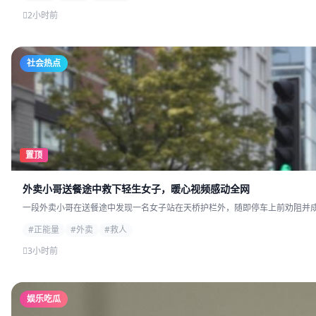
2小时前
社会热点
置顶
外卖小哥送餐途中救下轻生女子，暖心视频感动全网
一段外卖小哥在送餐途中发现一名女子站在天桥护栏外，随即停车上前劝阻并成功
#正能量
#外卖
#救人
3小时前
娱乐吃瓜