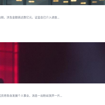
假，涉及金额高达数亿元，证监会已介入调查...
将各自发展个人事业，消息一出粉丝哭声一片...