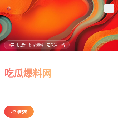
跳过导航
首页
实时更新 · 独家爆料 · 吃瓜第一线
娱乐吃瓜
全网最新最全
社会热点
吃瓜爆料网
今日爆料
娱乐八卦、社会热点、今日爆料，一网打尽。
做你最贴心的
排行榜
吃瓜搭子，不错过任何热点。
社区
立即吃瓜
查看排行榜