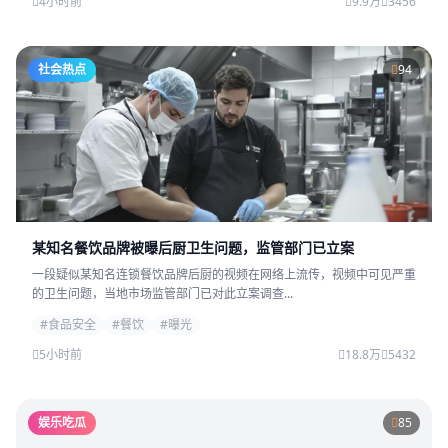
4小时前
9.9万
3456
社会热点
94
某知名餐饮品牌被曝后厨卫生问题，监管部门已立案
一段疑似某知名连锁餐饮品牌后厨的视频在网络上流传，视频中可见严重
的卫生问题，当地市场监管部门已对此立案调查...
#食品安全
#餐饮
#曝光
5小时前
18.8万
5432
娱乐吃瓜
85