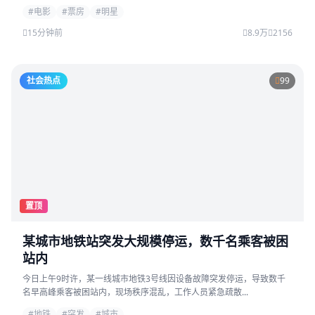
#电影
#票房
#明星
15分钟前
8.9万
2156
社会热点
99
置顶
某城市地铁站突发大规模停运，数千名乘客被困
站内
今日上午9时许，某一线城市地铁3号线因设备故障突发停运，导致数千
名早高峰乘客被困站内，现场秩序混乱，工作人员紧急疏散...
#地铁
#突发
#城市