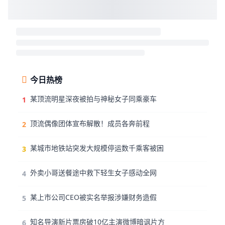
今日热榜
某顶流明星深夜被拍与神秘女子同乘豪车
1
顶流偶像团体宣布解散！成员各奔前程
2
某城市地铁站突发大规模停运数千乘客被困
3
外卖小哥送餐途中救下轻生女子感动全网
4
某上市公司CEO被实名举报涉嫌财务造假
5
知名导演新片票房破10亿主演微博暗讽片方
6