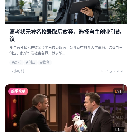
高考状元被名校录取后放弃，选择自主创业引热
议
今年高考状元在被某顶尖名校录取后，公开宣布放弃入学资格，选择自主
创业，此举引发社会各界广泛讨论...
#高考
#创业
#教育
7小时前
23.4万
6789
娱乐吃瓜
91
1:45