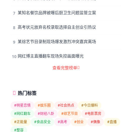
某知名餐饮品牌被曝后厨卫生问题监管立案
7
高考状元放弃名校录取选择自主创业引热议
8
某综艺节目录制现场爆发激烈冲突嘉宾离场
9
网红博主直播翻车现场失控画面曝光
10
查看完整榜单
热门标签
#明星恋情
#娱乐圈
#社会热点
#今日爆料
#网红翻车
#财经八卦
#综艺节目
#电影票房
#正能量
#食品安全
#高考
#创业
#偶像
#直播
#整容