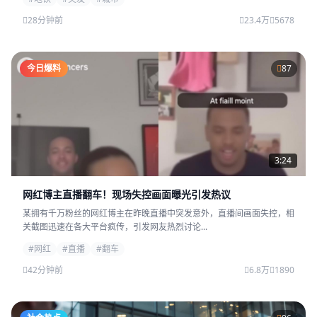
28分钟前
23.4万
5678
今日爆料
87
3:24
网红博主直播翻车！现场失控画面曝光引发热议
某拥有千万粉丝的网红博主在昨晚直播中突发意外，直播间画面失控，相
关截图迅速在各大平台疯传，引发网友热烈讨论...
#网红
#直播
#翻车
42分钟前
6.8万
1890