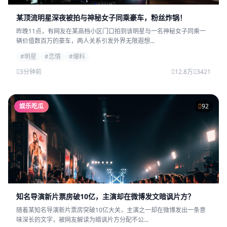
某顶流明星深夜被拍与神秘女子同乘豪车，粉丝炸锅！
昨晚11点，有网友在某高档小区门口拍到该明星与一名神秘女子同乘一
辆价值数百万的豪车，两人关系引发外界无限遐想...
#明星
#恋情
#爆料
3分钟前
12.8万
3421
娱乐吃瓜
92
知名导演新片票房破10亿，主演却在微博发文暗讽片方？
随着某知名导演新片票房突破10亿大关，主演之一却在微博发出一条意
味深长的文字，被网友解读为暗讽片方分配不公...