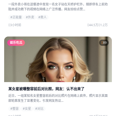
一段外卖小哥在送餐途中发现一名女子站在天桥护栏外，随即停车上前劝
阻并成功救下的视频在网络上广泛传播，网友纷纷点赞...
#正能量
#外卖
#救人
3小时前
44.5万
1.2万
娱乐吃瓜
89
某女星被曝整容前后对比照，网友：认不出来了
近日，一组某知名女星整容前后的对比照片在网络上疯传，照片显示其面
部轮廓发生了显著变化，引发网友热议...
#整容
#女星
#对比