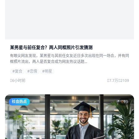
某男星与前任复合？两人同框照片引发猜测
有眼尖网友发现，某男星与其前任女友近日多次出现在同一场合，并有同
框照片流出，两人是否复合成为网友热议话题...
#复合
#恋情
#明星
6小时前
7.7万
2109
社会热点
93