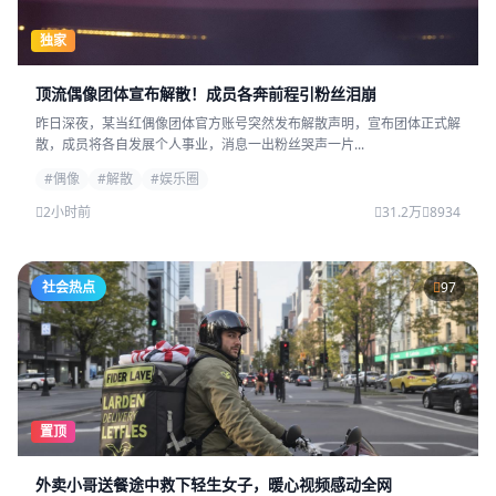
独家
顶流偶像团体宣布解散！成员各奔前程引粉丝泪崩
昨日深夜，某当红偶像团体官方账号突然发布解散声明，宣布团体正式解
散，成员将各自发展个人事业，消息一出粉丝哭声一片...
#偶像
#解散
#娱乐圈
2小时前
31.2万
8934
社会热点
97
置顶
外卖小哥送餐途中救下轻生女子，暖心视频感动全网