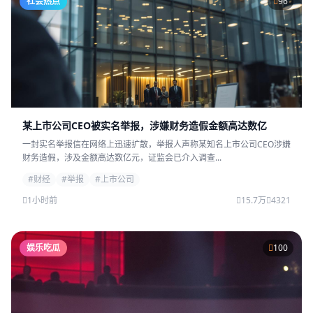
社会热点
96
某上市公司CEO被实名举报，涉嫌财务造假金额高达数亿
一封实名举报信在网络上迅速扩散，举报人声称某知名上市公司CEO涉嫌
财务造假，涉及金额高达数亿元，证监会已介入调查...
#财经
#举报
#上市公司
1小时前
15.7万
4321
娱乐吃瓜
100