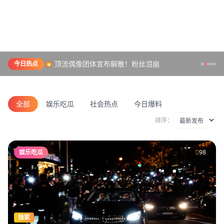
💥 顶流偶像团体宣布解散！粉丝泪崩
今日热点
全部
娱乐吃瓜
社会热点
今日爆料
排序：
娱乐吃瓜
98
独家