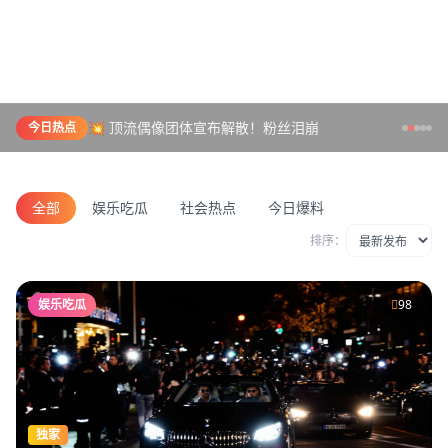
💥 顶流偶像团体宣布解散！粉丝泪崩
今日热点
全部
娱乐吃瓜
社会热点
今日爆料
排序：
娱乐吃瓜
98
独家