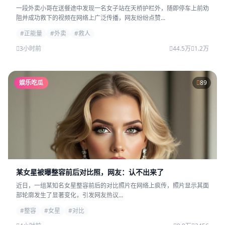
一段外卖小哥在送餐途中发现一名女子站在天桥护栏外，随即停车上前劝
阻并成功救下的视频在网络上广泛传播，网友纷纷点赞...
#正能量
#外卖
#救人
3小时前
44.5万
1.2万
娱乐吃瓜
89
某女星被曝整容前后对比照，网友：认不出来了
近日，一组某知名女星整容前后的对比照片在网络上疯传，照片显示其面
部轮廓发生了显著变化，引发网友热议...
#整容
#女星
#对比