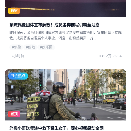
独家
顶流偶像团体宣布解散！成员各奔前程引粉丝泪崩
昨日深夜，某当红偶像团体官方账号突然发布解散声明，宣布团体正式解
散，成员将各自发展个人事业，消息一出粉丝哭声一片...
#偶像
#解散
#娱乐圈
2小时前
31.2万
8934
社会热点
97
置顶
外卖小哥送餐途中救下轻生女子，暖心视频感动全网