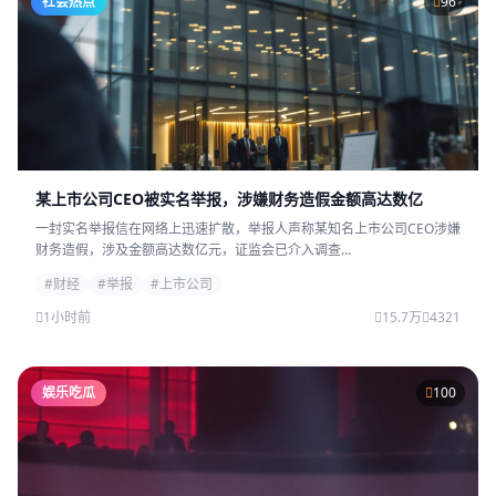
社会热点
96
某上市公司CEO被实名举报，涉嫌财务造假金额高达数亿
一封实名举报信在网络上迅速扩散，举报人声称某知名上市公司CEO涉嫌
财务造假，涉及金额高达数亿元，证监会已介入调查...
#财经
#举报
#上市公司
1小时前
15.7万
4321
娱乐吃瓜
100