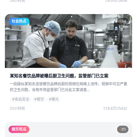
4小时前
9.9万
3456
社会热点
94
某知名餐饮品牌被曝后厨卫生问题，监管部门已立案
一段疑似某知名连锁餐饮品牌后厨的视频在网络上流传，视频中可见严重
的卫生问题，当地市场监管部门已对此立案调查...
#食品安全
#餐饮
#曝光
5小时前
18.8万
5432
娱乐吃瓜
85