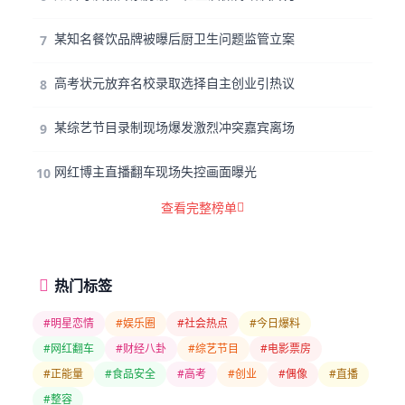
某知名餐饮品牌被曝后厨卫生问题监管立案
7
高考状元放弃名校录取选择自主创业引热议
8
某综艺节目录制现场爆发激烈冲突嘉宾离场
9
网红博主直播翻车现场失控画面曝光
10
查看完整榜单
热门标签
#明星恋情
#娱乐圈
#社会热点
#今日爆料
#网红翻车
#财经八卦
#综艺节目
#电影票房
#正能量
#食品安全
#高考
#创业
#偶像
#直播
#整容