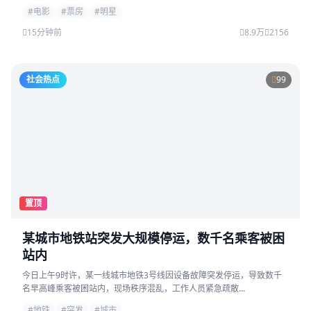
#电影
#票房
#明星
15分钟前
8.9万
2156
社会热点
99
置顶
某城市地铁站突发大规模停运，数千名乘客被困
站内
今日上午9时许，某一线城市地铁3号线因设备故障突发停运，导致数千
名早高峰乘客被困站内，现场秩序混乱，工作人员紧急疏散...
#地铁
#突发
#城市