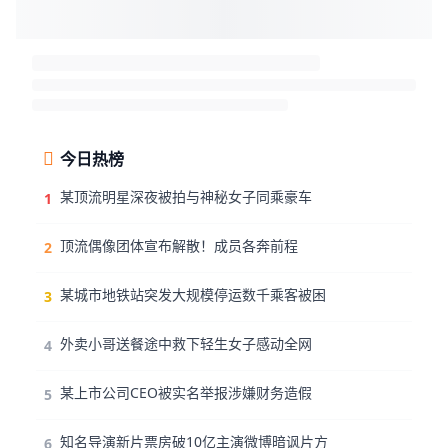
今日热榜
某顶流明星深夜被拍与神秘女子同乘豪车
1
顶流偶像团体宣布解散！成员各奔前程
2
某城市地铁站突发大规模停运数千乘客被困
3
外卖小哥送餐途中救下轻生女子感动全网
4
某上市公司CEO被实名举报涉嫌财务造假
5
知名导演新片票房破10亿主演微博暗讽片方
6