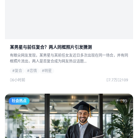
某男星与前任复合？两人同框照片引发猜测
有眼尖网友发现，某男星与其前任女友近日多次出现在同一场合，并有同
框照片流出，两人是否复合成为网友热议话题...
#复合
#恋情
#明星
6小时前
7.7万
2109
社会热点
93