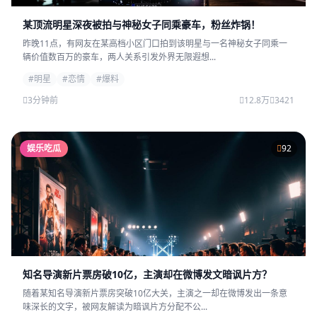
某顶流明星深夜被拍与神秘女子同乘豪车，粉丝炸锅！
昨晚11点，有网友在某高档小区门口拍到该明星与一名神秘女子同乘一
辆价值数百万的豪车，两人关系引发外界无限遐想...
#明星
#恋情
#爆料
3分钟前
12.8万
3421
娱乐吃瓜
92
知名导演新片票房破10亿，主演却在微博发文暗讽片方？
随着某知名导演新片票房突破10亿大关，主演之一却在微博发出一条意
味深长的文字，被网友解读为暗讽片方分配不公...