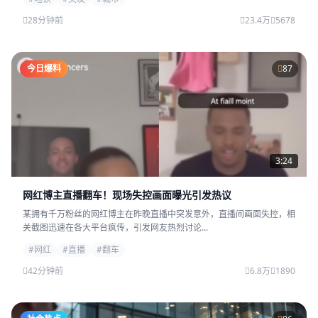
28分钟前
23.4万
5678
今日爆料
87
3:24
网红博主直播翻车！现场失控画面曝光引发热议
某拥有千万粉丝的网红博主在昨晚直播中突发意外，直播间画面失控，相
关截图迅速在各大平台疯传，引发网友热烈讨论...
#网红
#直播
#翻车
42分钟前
6.8万
1890