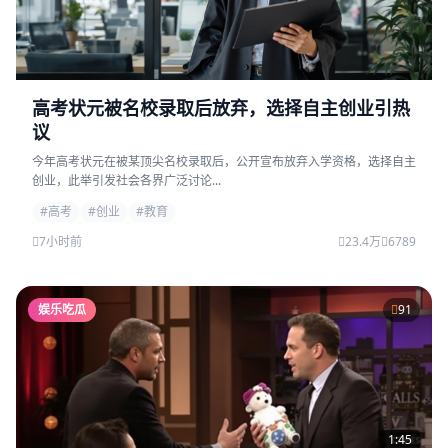
高考状元被名校录取后放弃，选择自主创业引热
议
今年高考状元在被某顶尖名校录取后，公开宣布放弃入学资格，选择自主
创业，此举引发社会各界广泛讨论...
#高考
#创业
#教育
7小时前
23.4万
6789
娱乐吃瓜
91
1:45