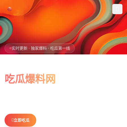
跳过导航
首页
实时更新 · 独家爆料 · 吃瓜第一线
娱乐吃瓜
全网最新最全
社会热点
吃瓜爆料网
今日爆料
娱乐八卦、社会热点、今日爆料，一网打尽。
做你最贴心的
排行榜
吃瓜搭子，不错过任何热点。
社区
立即吃瓜
查看排行榜