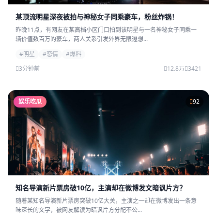
某顶流明星深夜被拍与神秘女子同乘豪车，粉丝炸锅！
昨晚11点，有网友在某高档小区门口拍到该明星与一名神秘女子同乘一
辆价值数百万的豪车，两人关系引发外界无限遐想...
#明星
#恋情
#爆料
3分钟前
12.8万
3421
娱乐吃瓜
92
知名导演新片票房破10亿，主演却在微博发文暗讽片方？
随着某知名导演新片票房突破10亿大关，主演之一却在微博发出一条意
味深长的文字，被网友解读为暗讽片方分配不公...