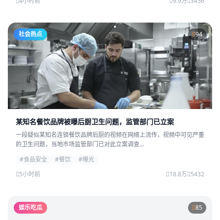
4小时前
9.9万
3456
社会热点
94
某知名餐饮品牌被曝后厨卫生问题，监管部门已立案
一段疑似某知名连锁餐饮品牌后厨的视频在网络上流传，视频中可见严重
的卫生问题，当地市场监管部门已对此立案调查...
#食品安全
#餐饮
#曝光
5小时前
18.8万
5432
娱乐吃瓜
85