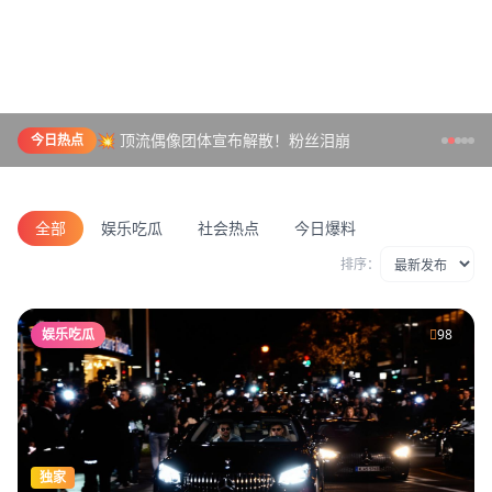
💥 顶流偶像团体宣布解散！粉丝泪崩
今日热点
全部
娱乐吃瓜
社会热点
今日爆料
排序：
娱乐吃瓜
98
独家