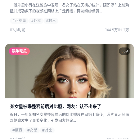
一段外卖小哥在送餐途中发现一名女子站在天桥护栏外，随即停车上前劝
阻并成功救下的视频在网络上广泛传播，网友纷纷点赞...
#正能量
#外卖
#救人
3小时前
44.5万
1.2万
娱乐吃瓜
89
某女星被曝整容前后对比照，网友：认不出来了
近日，一组某知名女星整容前后的对比照片在网络上疯传，照片显示其面
部轮廓发生了显著变化，引发网友热议...
#整容
#女星
#对比