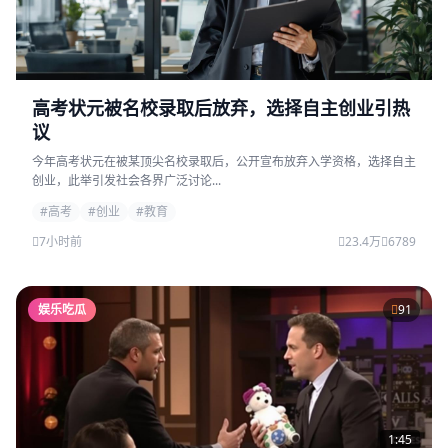
高考状元被名校录取后放弃，选择自主创业引热
议
今年高考状元在被某顶尖名校录取后，公开宣布放弃入学资格，选择自主
创业，此举引发社会各界广泛讨论...
#高考
#创业
#教育
7小时前
23.4万
6789
娱乐吃瓜
91
1:45