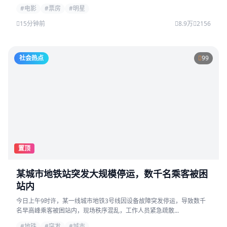
#电影
#票房
#明星
15分钟前
8.9万
2156
社会热点
99
置顶
某城市地铁站突发大规模停运，数千名乘客被困
站内
今日上午9时许，某一线城市地铁3号线因设备故障突发停运，导致数千
名早高峰乘客被困站内，现场秩序混乱，工作人员紧急疏散...
#地铁
#突发
#城市