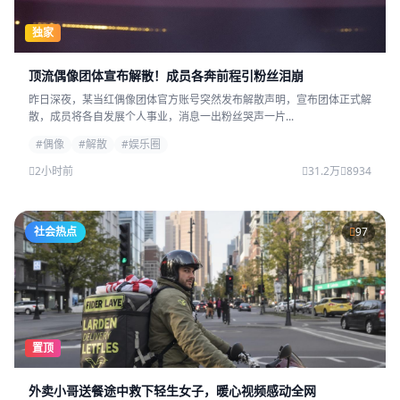
独家
顶流偶像团体宣布解散！成员各奔前程引粉丝泪崩
昨日深夜，某当红偶像团体官方账号突然发布解散声明，宣布团体正式解
散，成员将各自发展个人事业，消息一出粉丝哭声一片...
#偶像
#解散
#娱乐圈
2小时前
31.2万
8934
社会热点
97
置顶
外卖小哥送餐途中救下轻生女子，暖心视频感动全网