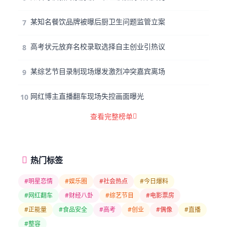
某知名餐饮品牌被曝后厨卫生问题监管立案
7
高考状元放弃名校录取选择自主创业引热议
8
某综艺节目录制现场爆发激烈冲突嘉宾离场
9
网红博主直播翻车现场失控画面曝光
10
查看完整榜单
热门标签
#明星恋情
#娱乐圈
#社会热点
#今日爆料
#网红翻车
#财经八卦
#综艺节目
#电影票房
#正能量
#食品安全
#高考
#创业
#偶像
#直播
#整容