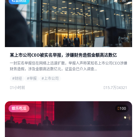
社会热点
96
某上市公司CEO被实名举报，涉嫌财务造假金额高达数亿
一封实名举报信在网络上迅速扩散，举报人声称某知名上市公司CEO涉嫌
财务造假，涉及金额高达数亿元，证监会已介入调查...
#财经
#举报
#上市公司
1小时前
15.7万
4321
娱乐吃瓜
100