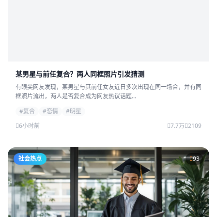
某男星与前任复合？两人同框照片引发猜测
有眼尖网友发现，某男星与其前任女友近日多次出现在同一场合，并有同
框照片流出，两人是否复合成为网友热议话题...
#复合
#恋情
#明星
6小时前
7.7万
2109
社会热点
93