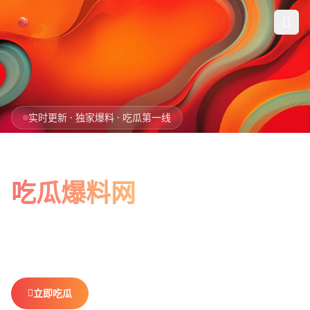
跳过导航
首页
实时更新 · 独家爆料 · 吃瓜第一线
娱乐吃瓜
全网最新最全
社会热点
吃瓜爆料网
今日爆料
娱乐八卦、社会热点、今日爆料，一网打尽。
做你最贴心的
排行榜
吃瓜搭子，不错过任何热点。
社区
立即吃瓜
查看排行榜