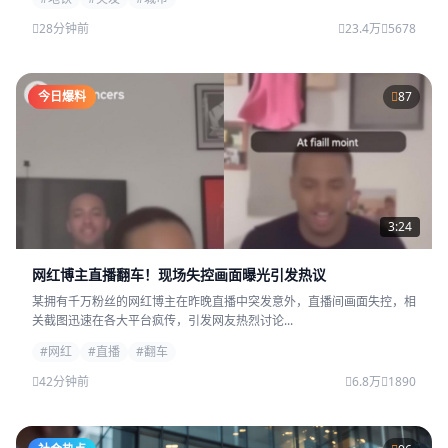
28分钟前
23.4万
5678
今日爆料
87
3:24
网红博主直播翻车！现场失控画面曝光引发热议
某拥有千万粉丝的网红博主在昨晚直播中突发意外，直播间画面失控，相
关截图迅速在各大平台疯传，引发网友热烈讨论...
#网红
#直播
#翻车
42分钟前
6.8万
1890