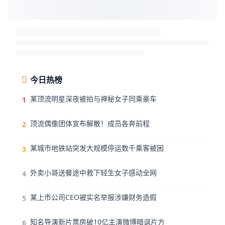
今日热榜
某顶流明星深夜被拍与神秘女子同乘豪车
1
顶流偶像团体宣布解散！成员各奔前程
2
某城市地铁站突发大规模停运数千乘客被困
3
外卖小哥送餐途中救下轻生女子感动全网
4
某上市公司CEO被实名举报涉嫌财务造假
5
知名导演新片票房破10亿主演微博暗讽片方
6