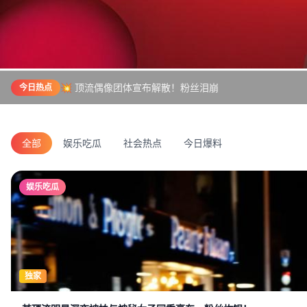
💥 顶流偶像团体宣布解散！粉丝泪崩
今日热点
全部
娱乐吃瓜
社会热点
今日爆料
娱乐吃瓜
独家