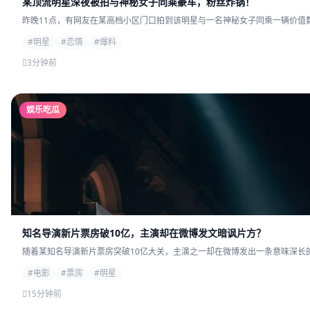
某顶流明星深夜被拍与神秘女子同乘豪车，粉丝炸锅！
昨晚11点，有网友在某高档小区门口拍到该明星与一名神秘女子同乘一辆价值数
#明星
#恋情
#爆料
3分钟前
娱乐吃瓜
知名导演新片票房破10亿，主演却在微博发文暗讽片方？
随着某知名导演新片票房突破10亿大关，主演之一却在微博发出一条意味深长的
#电影
#票房
#明星
15分钟前