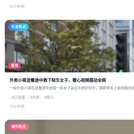
2小时前
社会热点
置顶
外卖小哥送餐途中救下轻生女子，暖心视频感动全网
一段外卖小哥在送餐途中发现一名女子站在天桥护栏外，随即停车上前劝阻并成功
#正能量
#外卖
#救人
3小时前
娱乐吃瓜