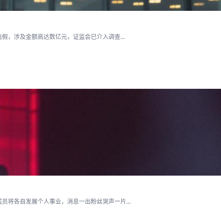
假，涉及金额高达数亿元，证监会已介入调查...
将各自发展个人事业，消息一出粉丝哭声一片...