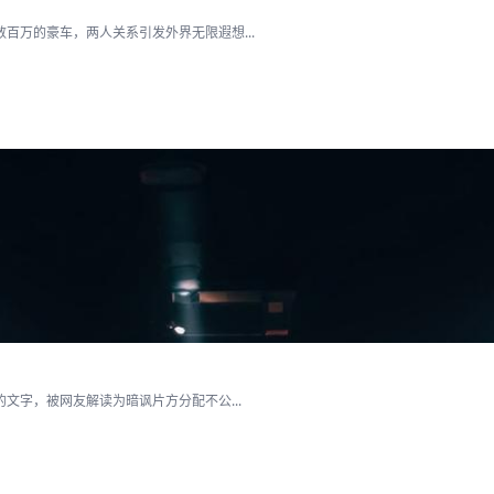
百万的豪车，两人关系引发外界无限遐想...
文字，被网友解读为暗讽片方分配不公...