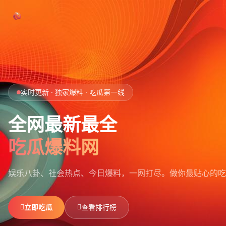
跳过导航
首页
实时更新 · 独家爆料 · 吃瓜第一线
娱乐吃瓜
全网最新最全
社会热点
吃瓜爆料网
今日爆料
娱乐八卦、社会热点、今日爆料，一网打尽。
做你最贴心的吃
排行榜
社区
立即吃瓜
查看排行榜