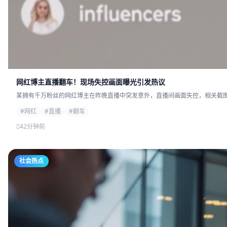
网红博主直播翻车！现场失控画面曝光引发热议
某拥有千万粉丝的网红博主在昨晚直播中突发意外，直播间画面失控，相关截图迅
#网红
#直播
#翻车
42分钟前
社会热点