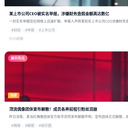
某上市公司CEO被实名举报，涉嫌财务造假金额高达数亿
一封实名举报信在网络上迅速扩散，举报人声称某知名上市公司CEO涉嫌财务造
#财经
#举报
#上市公司
1小时前
娱乐吃瓜
独家
顶流偶像团体宣布解散！成员各奔前程引粉丝泪崩
昨日深夜，某当红偶像团体官方账号突然发布解散声明，宣布团体正式解散，成员
#偶像
#解散
#娱乐圈