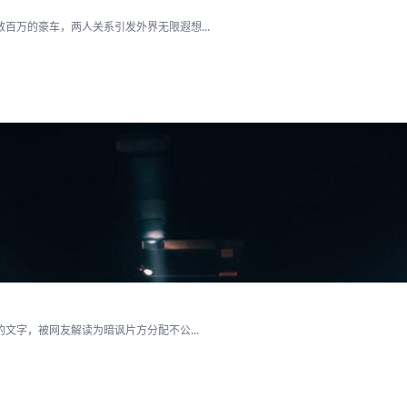
百万的豪车，两人关系引发外界无限遐想...
文字，被网友解读为暗讽片方分配不公...