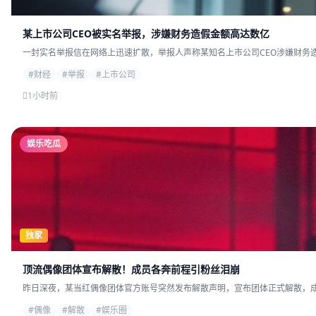
某上市公司CEO被实名举报，涉嫌财务造假金额高达数亿
一封实名举报信在网络上迅速扩散，举报人声称某知名上市公司CEO涉嫌财务造
#财经
#举报
#上市公司
1小时前
娱乐吃瓜
独家
顶流偶像团体宣布解散！成员各奔前程引粉丝泪崩
昨日深夜，某当红偶像团体官方账号突然发布解散声明，宣布团体正式解散，成员
#偶像
#解散
#娱乐圈