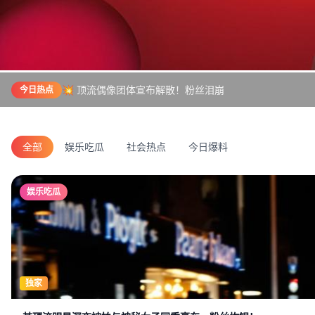
💥 顶流偶像团体宣布解散！粉丝泪崩
今日热点
全部
娱乐吃瓜
社会热点
今日爆料
娱乐吃瓜
独家