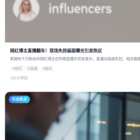
网红博主直播翻车！现场失控画面曝光引发热议
某拥有千万粉丝的网红博主在昨晚直播中突发意外，直播间画面失控，相关截图迅
#网红
#直播
#翻车
42分钟前
社会热点