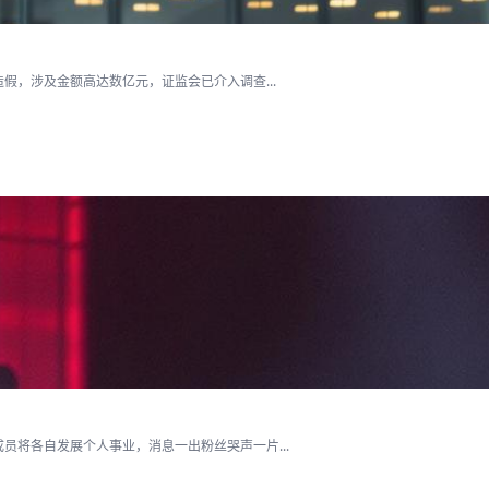
假，涉及金额高达数亿元，证监会已介入调查...
将各自发展个人事业，消息一出粉丝哭声一片...