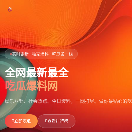
跳过导航
首页
实时更新 · 独家爆料 · 吃瓜第一线
娱乐吃瓜
全网最新最全
社会热点
吃瓜爆料网
今日爆料
娱乐八卦、社会热点、今日爆料，一网打尽。
做你最贴心的吃
排行榜
社区
立即吃瓜
查看排行榜