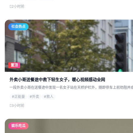
2小时前
社会热点
置顶
外卖小哥送餐途中救下轻生女子，暖心视频感动全网
一段外卖小哥在送餐途中发现一名女子站在天桥护栏外，随即停车上前劝阻并成功
#正能量
#外卖
#救人
3小时前
娱乐吃瓜