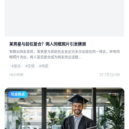
某男星与前任复合？两人同框照片引发猜测
有眼尖网友发现，某男星与其前任女友近日多次出现在同一场合，并有同
框照片流出，两人是否复合成为网友热议话题...
#复合
#恋情
#明星
6小时前
7.7万
2109
社会热点
93