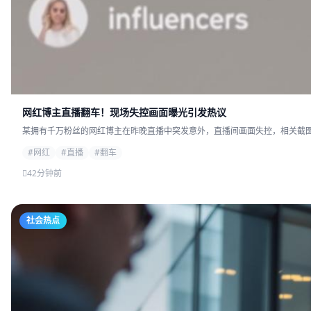
网红博主直播翻车！现场失控画面曝光引发热议
某拥有千万粉丝的网红博主在昨晚直播中突发意外，直播间画面失控，相关截图迅
#网红
#直播
#翻车
42分钟前
社会热点