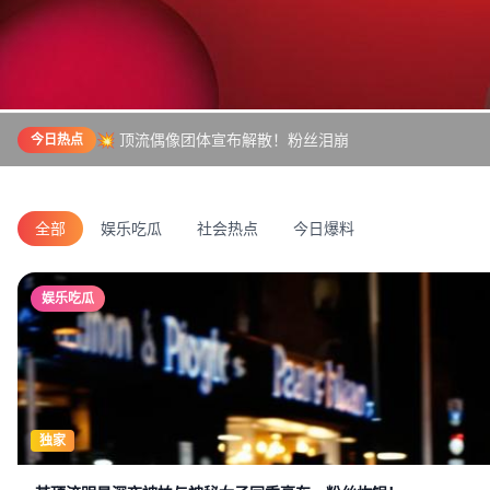
💥 顶流偶像团体宣布解散！粉丝泪崩
今日热点
全部
娱乐吃瓜
社会热点
今日爆料
娱乐吃瓜
独家