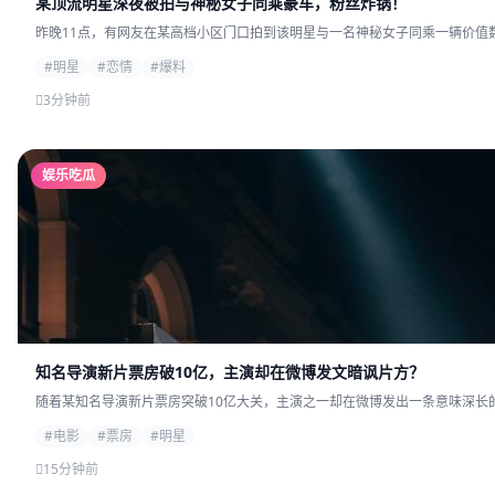
某顶流明星深夜被拍与神秘女子同乘豪车，粉丝炸锅！
昨晚11点，有网友在某高档小区门口拍到该明星与一名神秘女子同乘一辆价值数
#明星
#恋情
#爆料
3分钟前
娱乐吃瓜
知名导演新片票房破10亿，主演却在微博发文暗讽片方？
随着某知名导演新片票房突破10亿大关，主演之一却在微博发出一条意味深长的
#电影
#票房
#明星
15分钟前