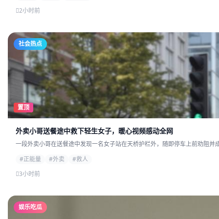
2小时前
社会热点
置顶
外卖小哥送餐途中救下轻生女子，暖心视频感动全网
一段外卖小哥在送餐途中发现一名女子站在天桥护栏外，随即停车上前劝阻并成功
#正能量
#外卖
#救人
3小时前
娱乐吃瓜