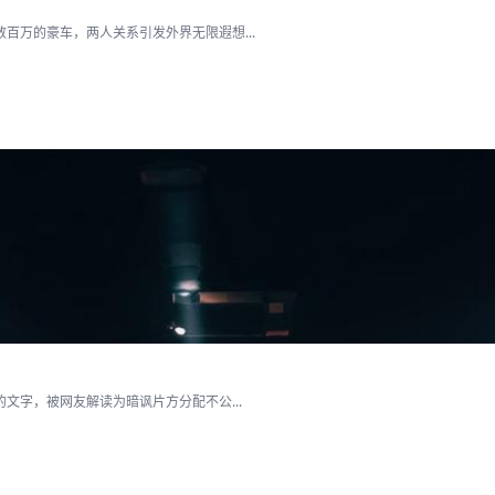
百万的豪车，两人关系引发外界无限遐想...
文字，被网友解读为暗讽片方分配不公...