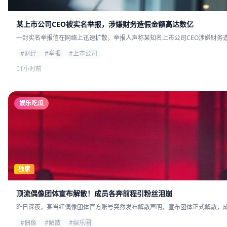
某上市公司CEO被实名举报，涉嫌财务造假金额高达数亿
一封实名举报信在网络上迅速扩散，举报人声称某知名上市公司CEO涉嫌财务造
#财经
#举报
#上市公司
1小时前
娱乐吃瓜
独家
顶流偶像团体宣布解散！成员各奔前程引粉丝泪崩
昨日深夜，某当红偶像团体官方账号突然发布解散声明，宣布团体正式解散，成员
#偶像
#解散
#娱乐圈