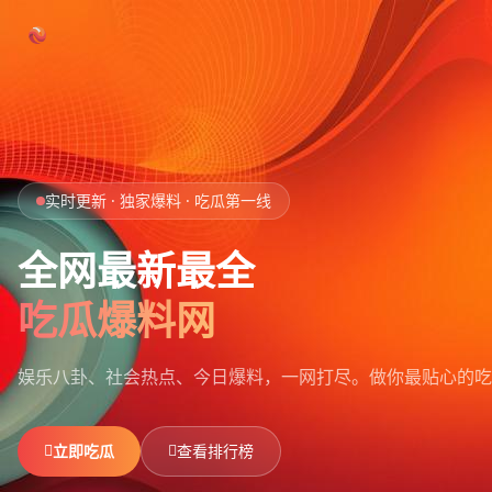
跳过导航
首页
实时更新 · 独家爆料 · 吃瓜第一线
娱乐吃瓜
全网最新最全
社会热点
吃瓜爆料网
今日爆料
娱乐八卦、社会热点、今日爆料，一网打尽。
做你最贴心的吃
排行榜
社区
立即吃瓜
查看排行榜