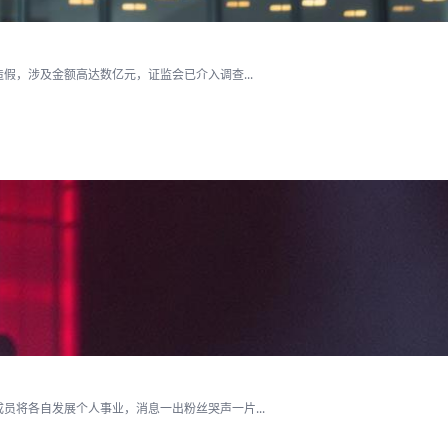
假，涉及金额高达数亿元，证监会已介入调查...
将各自发展个人事业，消息一出粉丝哭声一片...