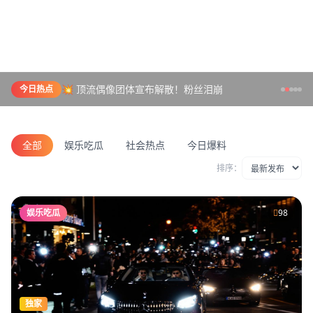
💥 顶流偶像团体宣布解散！粉丝泪崩
今日热点
全部
娱乐吃瓜
社会热点
今日爆料
排序：
娱乐吃瓜
98
独家