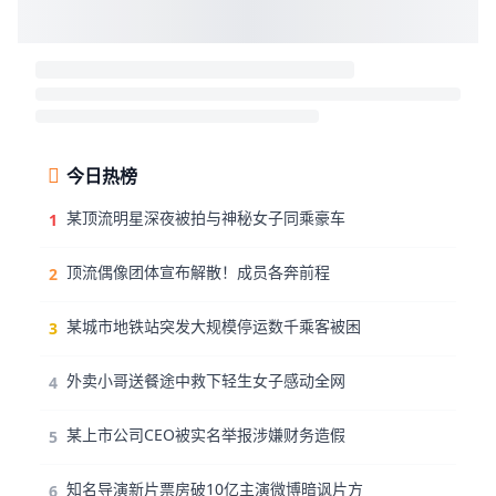
今日热榜
某顶流明星深夜被拍与神秘女子同乘豪车
1
顶流偶像团体宣布解散！成员各奔前程
2
某城市地铁站突发大规模停运数千乘客被困
3
外卖小哥送餐途中救下轻生女子感动全网
4
某上市公司CEO被实名举报涉嫌财务造假
5
知名导演新片票房破10亿主演微博暗讽片方
6