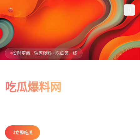
跳过导航
首页
实时更新 · 独家爆料 · 吃瓜第一线
娱乐吃瓜
全网最新最全
社会热点
吃瓜爆料网
今日爆料
娱乐八卦、社会热点、今日爆料，一网打尽。
做你最贴心的
排行榜
吃瓜搭子，不错过任何热点。
社区
立即吃瓜
查看排行榜