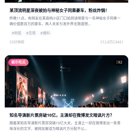
某顶流明星深夜被拍与神秘女子同乘豪车，粉丝炸锅！
昨晚11点，有网友在某高档小区门口拍到该明星与一名神秘女子同乘一
辆价值数百万的豪车，两人关系引发外界无限遐想...
#明星
#恋情
#爆料
3分钟前
12.8万
3421
娱乐吃瓜
92
知名导演新片票房破10亿，主演却在微博发文暗讽片方？
随着某知名导演新片票房突破10亿大关，主演之一却在微博发出一条意
味深长的文字，被网友解读为暗讽片方分配不公...