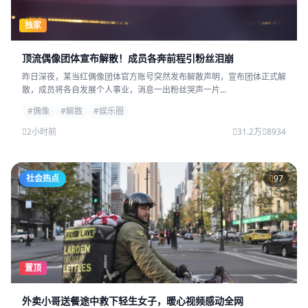
独家
顶流偶像团体宣布解散！成员各奔前程引粉丝泪崩
昨日深夜，某当红偶像团体官方账号突然发布解散声明，宣布团体正式解
散，成员将各自发展个人事业，消息一出粉丝哭声一片...
#偶像
#解散
#娱乐圈
2小时前
31.2万
8934
社会热点
97
置顶
外卖小哥送餐途中救下轻生女子，暖心视频感动全网