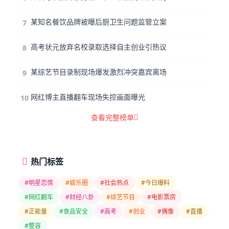
某知名餐饮品牌被曝后厨卫生问题监管立案
7
高考状元放弃名校录取选择自主创业引热议
8
某综艺节目录制现场爆发激烈冲突嘉宾离场
9
网红博主直播翻车现场失控画面曝光
10
查看完整榜单
热门标签
#明星恋情
#娱乐圈
#社会热点
#今日爆料
#网红翻车
#财经八卦
#综艺节目
#电影票房
#正能量
#食品安全
#高考
#创业
#偶像
#直播
#整容