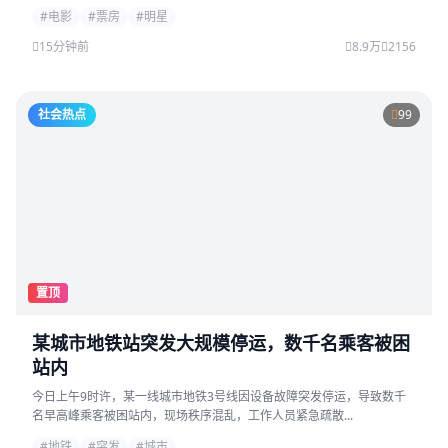
#电影
#票房
#明星
15分钟前
8.9万
2156
社会热点
99
置顶
某城市地铁站突发大规模停运，数千名乘客被困
站内
今日上午9时许，某一线城市地铁3号线因设备故障突发停运，导致数千
名早高峰乘客被困站内，现场秩序混乱，工作人员紧急疏散...
#地铁
#突发
#城市