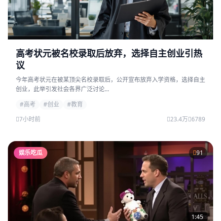
高考状元被名校录取后放弃，选择自主创业引热
议
今年高考状元在被某顶尖名校录取后，公开宣布放弃入学资格，选择自主
创业，此举引发社会各界广泛讨论...
#高考
#创业
#教育
7小时前
23.4万
6789
娱乐吃瓜
91
1:45