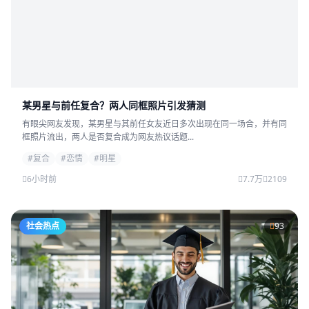
某男星与前任复合？两人同框照片引发猜测
有眼尖网友发现，某男星与其前任女友近日多次出现在同一场合，并有同
框照片流出，两人是否复合成为网友热议话题...
#复合
#恋情
#明星
6小时前
7.7万
2109
社会热点
93