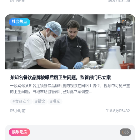
4小时前
9.9万
3456
社会热点
94
某知名餐饮品牌被曝后厨卫生问题，监管部门已立案
一段疑似某知名连锁餐饮品牌后厨的视频在网络上流传，视频中可见严重
的卫生问题，当地市场监管部门已对此立案调查...
#食品安全
#餐饮
#曝光
5小时前
18.8万
5432
娱乐吃瓜
85