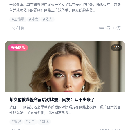
一段外卖小哥在送餐途中发现一名女子站在天桥护栏外，随即停车上前劝
阻并成功救下的视频在网络上广泛传播，网友纷纷点赞...
#正能量
#外卖
#救人
3小时前
44.5万
1.2万
娱乐吃瓜
89
某女星被曝整容前后对比照，网友：认不出来了
近日，一组某知名女星整容前后的对比照片在网络上疯传，照片显示其面
部轮廓发生了显著变化，引发网友热议...
#整容
#女星
#对比