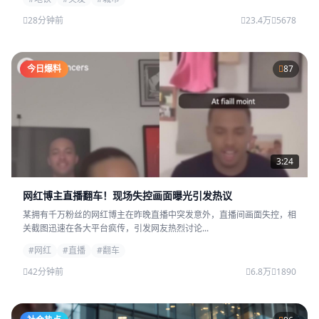
28分钟前
23.4万
5678
今日爆料
87
3:24
网红博主直播翻车！现场失控画面曝光引发热议
某拥有千万粉丝的网红博主在昨晚直播中突发意外，直播间画面失控，相
关截图迅速在各大平台疯传，引发网友热烈讨论...
#网红
#直播
#翻车
42分钟前
6.8万
1890