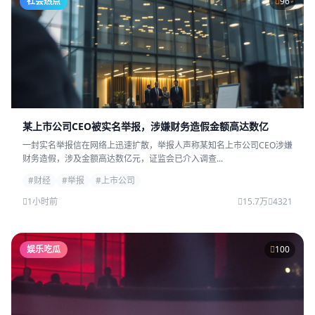
社会热点
96
某上市公司CEO被实名举报，涉嫌财务造假金额高达数亿
一封实名举报信在网络上迅速扩散，举报人声称某知名上市公司CEO涉嫌
财务造假，涉及金额高达数亿元，证监会已介入调查...
#财经
#举报
#上市公司
1小时前
15.7万
4321
娱乐吃瓜
100