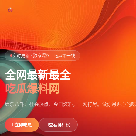
跳过导航
首页
实时更新 · 独家爆料 · 吃瓜第一线
娱乐吃瓜
全网最新最全
社会热点
吃瓜爆料网
今日爆料
娱乐八卦、社会热点、今日爆料，一网打尽。
做你最贴心的吃
排行榜
社区
立即吃瓜
查看排行榜