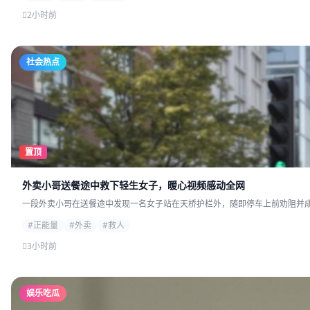
2小时前
社会热点
置顶
外卖小哥送餐途中救下轻生女子，暖心视频感动全网
一段外卖小哥在送餐途中发现一名女子站在天桥护栏外，随即停车上前劝阻并成功
#正能量
#外卖
#救人
3小时前
娱乐吃瓜