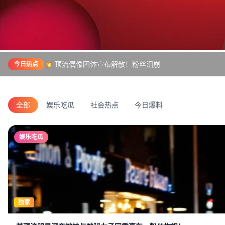
💥 顶流偶像团体宣布解散！粉丝泪崩
今日热点
全部
娱乐吃瓜
社会热点
今日爆料
娱乐吃瓜
独家