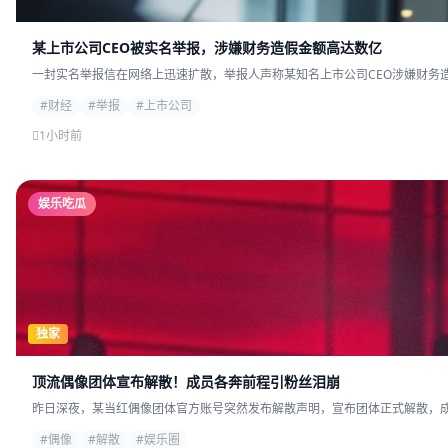
某上市公司CEO被实名举报，涉嫌财务造假金额高达数亿
一封实名举报信在网络上迅速扩散，举报人声称某知名上市公司CEO涉嫌财务造
#财经
#举报
#上市公司
1小时前
娱乐吃瓜
独家
顶流偶像团体宣布解散！成员各奔前程引粉丝泪崩
昨日深夜，某当红偶像团体官方账号突然发布解散声明，宣布团体正式解散，成员
#偶像
#解散
#娱乐圈