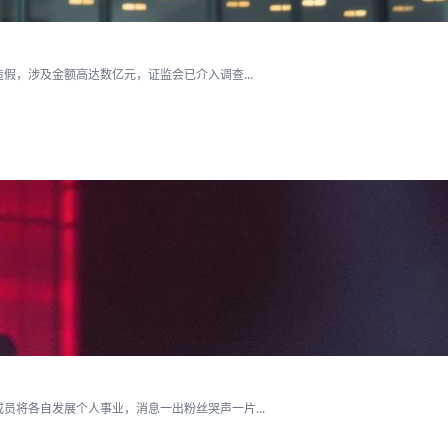
假，涉及金额高达数亿元，证监会已介入调查...
将各自发展个人事业，消息一出粉丝哭声一片...