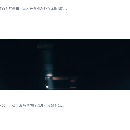
百万的豪车，两人关系引发外界无限遐想...
文字，被网友解读为暗讽片方分配不公...