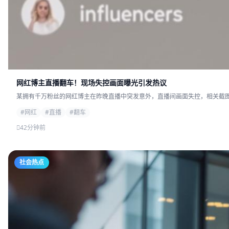
网红博主直播翻车！现场失控画面曝光引发热议
某拥有千万粉丝的网红博主在昨晚直播中突发意外，直播间画面失控，相关截图迅
#网红
#直播
#翻车
42分钟前
社会热点