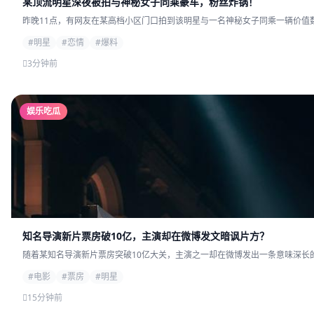
某顶流明星深夜被拍与神秘女子同乘豪车，粉丝炸锅！
昨晚11点，有网友在某高档小区门口拍到该明星与一名神秘女子同乘一辆价值数
#明星
#恋情
#爆料
3分钟前
娱乐吃瓜
知名导演新片票房破10亿，主演却在微博发文暗讽片方？
随着某知名导演新片票房突破10亿大关，主演之一却在微博发出一条意味深长的
#电影
#票房
#明星
15分钟前