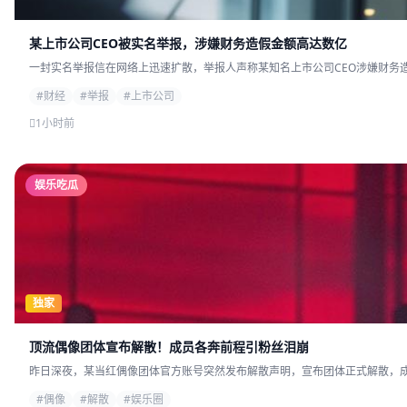
某上市公司CEO被实名举报，涉嫌财务造假金额高达数亿
一封实名举报信在网络上迅速扩散，举报人声称某知名上市公司CEO涉嫌财务造
#财经
#举报
#上市公司
1小时前
娱乐吃瓜
独家
顶流偶像团体宣布解散！成员各奔前程引粉丝泪崩
昨日深夜，某当红偶像团体官方账号突然发布解散声明，宣布团体正式解散，成员
#偶像
#解散
#娱乐圈