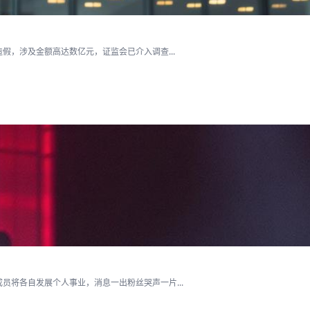
假，涉及金额高达数亿元，证监会已介入调查...
将各自发展个人事业，消息一出粉丝哭声一片...