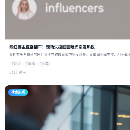
网红博主直播翻车！现场失控画面曝光引发热议
某拥有千万粉丝的网红博主在昨晚直播中突发意外，直播间画面失控，相关截图迅
#网红
#直播
#翻车
42分钟前
社会热点