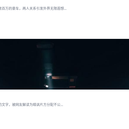
百万的豪车，两人关系引发外界无限遐想...
文字，被网友解读为暗讽片方分配不公...