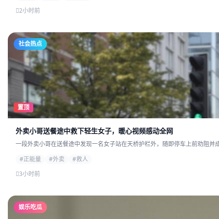
2小时前
社会热点
置顶
外卖小哥送餐途中救下轻生女子，暖心视频感动全网
一段外卖小哥在送餐途中发现一名女子站在天桥护栏外，随即停车上前劝阻并成功
#正能量
#外卖
#救人
3小时前
娱乐吃瓜