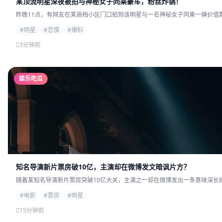
某顶流明星深夜被拍与神秘女子同乘豪车，粉丝炸锅！
昨晚11点，有网友在某高档小区门口拍到该明星与一名神秘女子同乘一辆价值数
#明星
#恋情
#爆料
3分钟前
娱乐吃瓜
知名导演新片票房破10亿，主演却在微博发文暗讽片方？
随着某知名导演新片票房突破10亿大关，主演之一却在微博发出一条意味深长的
#电影
#票房
#明星
15分钟前