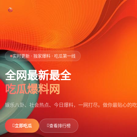
跳过导航
首页
实时更新 · 独家爆料 · 吃瓜第一线
娱乐吃瓜
全网最新最全
社会热点
吃瓜爆料网
今日爆料
娱乐八卦、社会热点、今日爆料，一网打尽。
做你最贴心的吃
排行榜
社区
立即吃瓜
查看排行榜