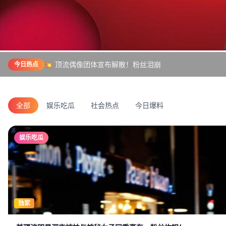
💥 顶流偶像团体宣布解散！粉丝泪崩
今日热点
全部
娱乐吃瓜
社会热点
今日爆料
娱乐吃瓜
独家