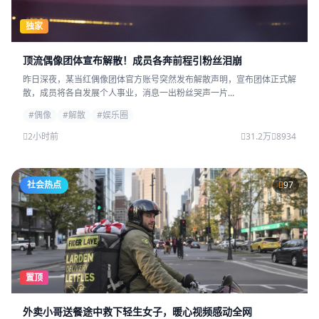
独家
顶流偶像团体宣布解散！成员各奔前程引粉丝泪崩
昨日深夜，某当红偶像团体官方账号突然发布解散声明，宣布团体正式解
散，成员将各自发展个人事业，消息一出粉丝哭声一片...
#偶像
#解散
#娱乐圈
2小时前
31.2万
8934
社会热点
97
置顶
外卖小哥送餐途中救下轻生女子，暖心视频感动全网