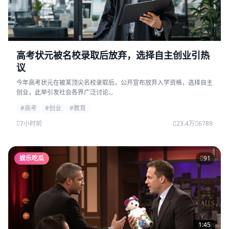
高考状元被名校录取后放弃，选择自主创业引热
议
今年高考状元在被某顶尖名校录取后，公开宣布放弃入学资格，选择自主
创业，此举引发社会各界广泛讨论...
#高考
#创业
#教育
7小时前
23.4万
6789
娱乐吃瓜
91
1:45