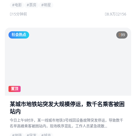
#电影
#票房
#明星
15分钟前
8.9万
2156
社会热点
99
置顶
某城市地铁站突发大规模停运，数千名乘客被困
站内
今日上午9时许，某一线城市地铁3号线因设备故障突发停运，导致数千
名早高峰乘客被困站内，现场秩序混乱，工作人员紧急疏散...
#地铁
#突发
#城市