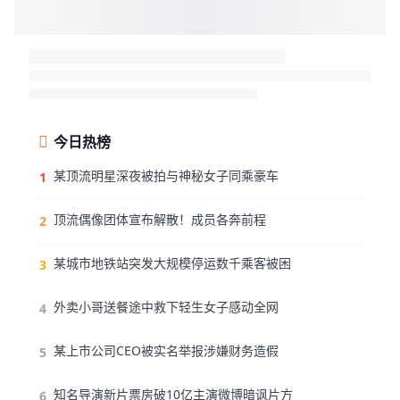
今日热榜
某顶流明星深夜被拍与神秘女子同乘豪车
1
顶流偶像团体宣布解散！成员各奔前程
2
某城市地铁站突发大规模停运数千乘客被困
3
外卖小哥送餐途中救下轻生女子感动全网
4
某上市公司CEO被实名举报涉嫌财务造假
5
知名导演新片票房破10亿主演微博暗讽片方
6