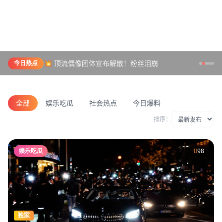
💥 顶流偶像团体宣布解散！粉丝泪崩
今日热点
全部
娱乐吃瓜
社会热点
今日爆料
排序：
娱乐吃瓜
98
独家