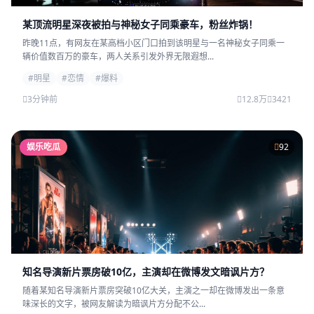
某顶流明星深夜被拍与神秘女子同乘豪车，粉丝炸锅！
昨晚11点，有网友在某高档小区门口拍到该明星与一名神秘女子同乘一
辆价值数百万的豪车，两人关系引发外界无限遐想...
#明星
#恋情
#爆料
3分钟前
12.8万
3421
娱乐吃瓜
92
知名导演新片票房破10亿，主演却在微博发文暗讽片方？
随着某知名导演新片票房突破10亿大关，主演之一却在微博发出一条意
味深长的文字，被网友解读为暗讽片方分配不公...