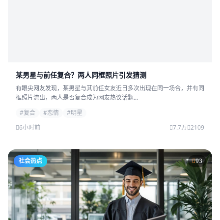
某男星与前任复合？两人同框照片引发猜测
有眼尖网友发现，某男星与其前任女友近日多次出现在同一场合，并有同
框照片流出，两人是否复合成为网友热议话题...
#复合
#恋情
#明星
6小时前
7.7万
2109
社会热点
93