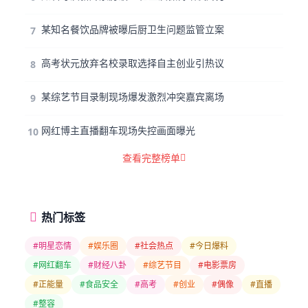
某知名餐饮品牌被曝后厨卫生问题监管立案
7
高考状元放弃名校录取选择自主创业引热议
8
某综艺节目录制现场爆发激烈冲突嘉宾离场
9
网红博主直播翻车现场失控画面曝光
10
查看完整榜单
热门标签
#明星恋情
#娱乐圈
#社会热点
#今日爆料
#网红翻车
#财经八卦
#综艺节目
#电影票房
#正能量
#食品安全
#高考
#创业
#偶像
#直播
#整容