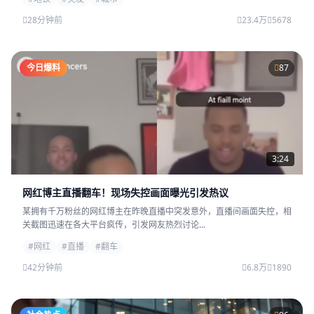
28分钟前
23.4万
5678
今日爆料
87
3:24
网红博主直播翻车！现场失控画面曝光引发热议
某拥有千万粉丝的网红博主在昨晚直播中突发意外，直播间画面失控，相
关截图迅速在各大平台疯传，引发网友热烈讨论...
#网红
#直播
#翻车
42分钟前
6.8万
1890