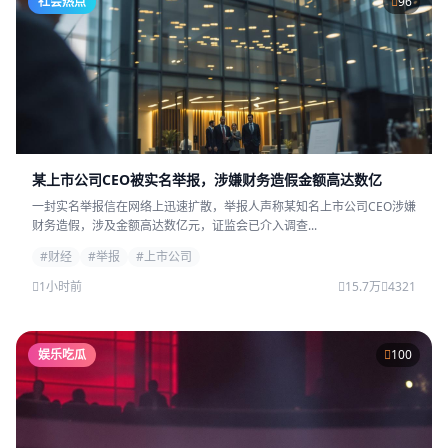
社会热点
96
某上市公司CEO被实名举报，涉嫌财务造假金额高达数亿
一封实名举报信在网络上迅速扩散，举报人声称某知名上市公司CEO涉嫌
财务造假，涉及金额高达数亿元，证监会已介入调查...
#财经
#举报
#上市公司
1小时前
15.7万
4321
娱乐吃瓜
100