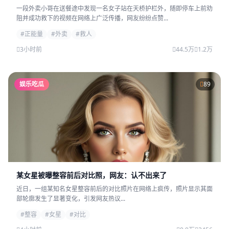
一段外卖小哥在送餐途中发现一名女子站在天桥护栏外，随即停车上前劝
阻并成功救下的视频在网络上广泛传播，网友纷纷点赞...
#正能量
#外卖
#救人
3小时前
44.5万
1.2万
娱乐吃瓜
89
某女星被曝整容前后对比照，网友：认不出来了
近日，一组某知名女星整容前后的对比照片在网络上疯传，照片显示其面
部轮廓发生了显著变化，引发网友热议...
#整容
#女星
#对比