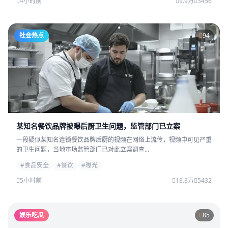
4小时前
9.9万
3456
社会热点
94
某知名餐饮品牌被曝后厨卫生问题，监管部门已立案
一段疑似某知名连锁餐饮品牌后厨的视频在网络上流传，视频中可见严重
的卫生问题，当地市场监管部门已对此立案调查...
#食品安全
#餐饮
#曝光
5小时前
18.8万
5432
娱乐吃瓜
85