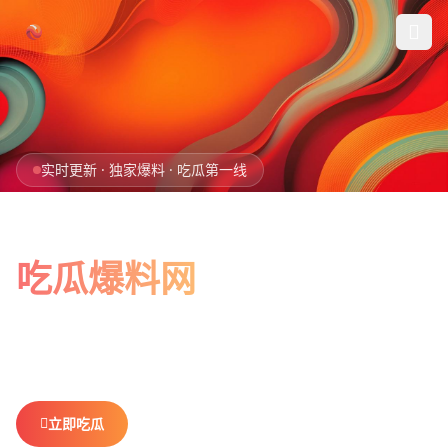
跳过导航
首页
实时更新 · 独家爆料 · 吃瓜第一线
娱乐吃瓜
全网最新最全
社会热点
吃瓜爆料网
今日爆料
娱乐八卦、社会热点、今日爆料，一网打尽。
做你最贴心的
排行榜
吃瓜搭子，不错过任何热点。
社区
立即吃瓜
查看排行榜