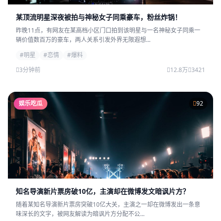
某顶流明星深夜被拍与神秘女子同乘豪车，粉丝炸锅！
昨晚11点，有网友在某高档小区门口拍到该明星与一名神秘女子同乘一
辆价值数百万的豪车，两人关系引发外界无限遐想...
#明星
#恋情
#爆料
3分钟前
12.8万
3421
娱乐吃瓜
92
知名导演新片票房破10亿，主演却在微博发文暗讽片方？
随着某知名导演新片票房突破10亿大关，主演之一却在微博发出一条意
味深长的文字，被网友解读为暗讽片方分配不公...