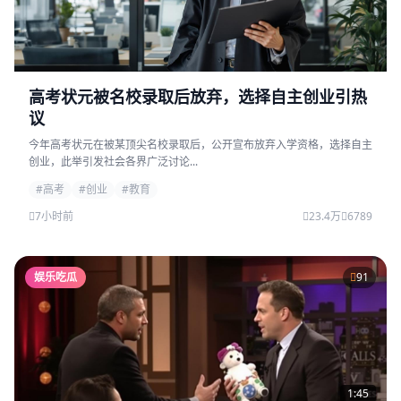
高考状元被名校录取后放弃，选择自主创业引热
议
今年高考状元在被某顶尖名校录取后，公开宣布放弃入学资格，选择自主
创业，此举引发社会各界广泛讨论...
#高考
#创业
#教育
7小时前
23.4万
6789
娱乐吃瓜
91
1:45