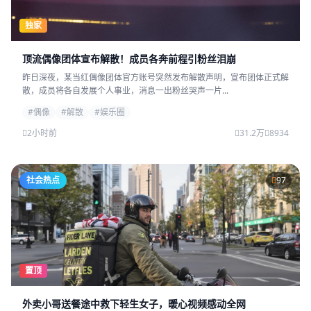
独家
顶流偶像团体宣布解散！成员各奔前程引粉丝泪崩
昨日深夜，某当红偶像团体官方账号突然发布解散声明，宣布团体正式解
散，成员将各自发展个人事业，消息一出粉丝哭声一片...
#偶像
#解散
#娱乐圈
2小时前
31.2万
8934
社会热点
97
置顶
外卖小哥送餐途中救下轻生女子，暖心视频感动全网