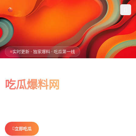
跳过导航
首页
实时更新 · 独家爆料 · 吃瓜第一线
娱乐吃瓜
全网最新最全
社会热点
吃瓜爆料网
今日爆料
娱乐八卦、社会热点、今日爆料，一网打尽。
做你最贴心的
排行榜
吃瓜搭子，不错过任何热点。
社区
立即吃瓜
查看排行榜