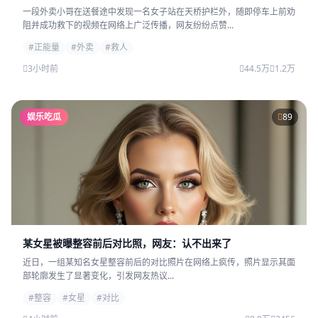
一段外卖小哥在送餐途中发现一名女子站在天桥护栏外，随即停车上前劝
阻并成功救下的视频在网络上广泛传播，网友纷纷点赞...
#正能量
#外卖
#救人
3小时前
44.5万
1.2万
娱乐吃瓜
89
某女星被曝整容前后对比照，网友：认不出来了
近日，一组某知名女星整容前后的对比照片在网络上疯传，照片显示其面
部轮廓发生了显著变化，引发网友热议...
#整容
#女星
#对比