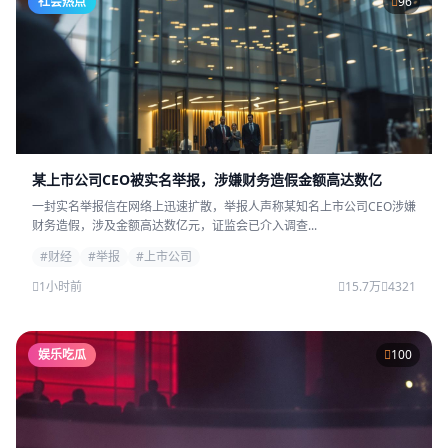
社会热点
96
某上市公司CEO被实名举报，涉嫌财务造假金额高达数亿
一封实名举报信在网络上迅速扩散，举报人声称某知名上市公司CEO涉嫌
财务造假，涉及金额高达数亿元，证监会已介入调查...
#财经
#举报
#上市公司
1小时前
15.7万
4321
娱乐吃瓜
100