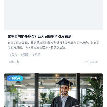
某男星与前任复合？两人同框照片引发猜测
有眼尖网友发现，某男星与其前任女友近日多次出现在同一场合，并有同
框照片流出，两人是否复合成为网友热议话题...
#复合
#恋情
#明星
6小时前
7.7万
2109
社会热点
93