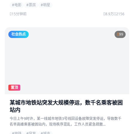
#电影
#票房
#明星
15分钟前
8.9万
2156
社会热点
99
置顶
某城市地铁站突发大规模停运，数千名乘客被困
站内
今日上午9时许，某一线城市地铁3号线因设备故障突发停运，导致数千
名早高峰乘客被困站内，现场秩序混乱，工作人员紧急疏散...
#地铁
#突发
#城市