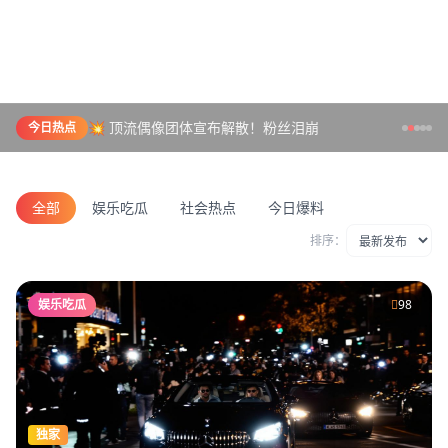
💥 顶流偶像团体宣布解散！粉丝泪崩
今日热点
全部
娱乐吃瓜
社会热点
今日爆料
排序：
娱乐吃瓜
98
独家