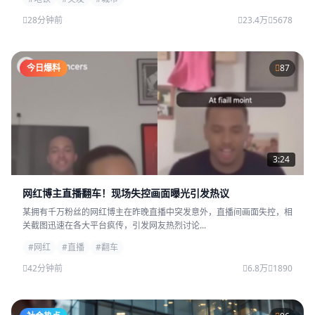
28分钟前
23.4万
5678
今日爆料
87
3:24
网红博主直播翻车！现场失控画面曝光引发热议
某拥有千万粉丝的网红博主在昨晚直播中突发意外，直播间画面失控，相
关截图迅速在各大平台疯传，引发网友热烈讨论...
#网红
#直播
#翻车
42分钟前
6.8万
1890