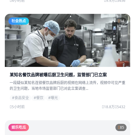
4小时前
9.9万
3456
社会热点
94
某知名餐饮品牌被曝后厨卫生问题，监管部门已立案
一段疑似某知名连锁餐饮品牌后厨的视频在网络上流传，视频中可见严重
的卫生问题，当地市场监管部门已对此立案调查...
#食品安全
#餐饮
#曝光
5小时前
18.8万
5432
娱乐吃瓜
85