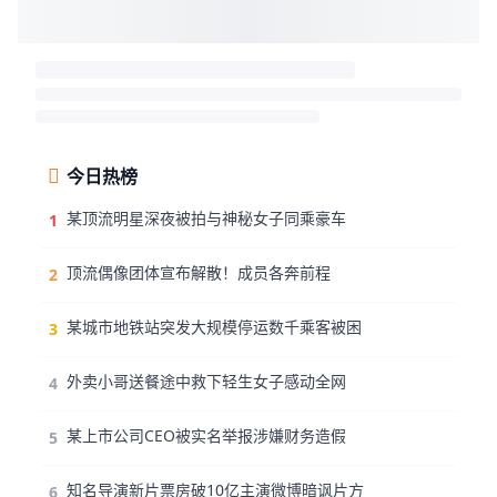
今日热榜
某顶流明星深夜被拍与神秘女子同乘豪车
1
顶流偶像团体宣布解散！成员各奔前程
2
某城市地铁站突发大规模停运数千乘客被困
3
外卖小哥送餐途中救下轻生女子感动全网
4
某上市公司CEO被实名举报涉嫌财务造假
5
知名导演新片票房破10亿主演微博暗讽片方
6