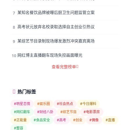
某知名餐饮品牌被曝后厨卫生问题监管立案
7
高考状元放弃名校录取选择自主创业引热议
8
某综艺节目录制现场爆发激烈冲突嘉宾离场
9
网红博主直播翻车现场失控画面曝光
10
查看完整榜单
热门标签
#明星恋情
#娱乐圈
#社会热点
#今日爆料
#网红翻车
#财经八卦
#综艺节目
#电影票房
#正能量
#食品安全
#高考
#创业
#偶像
#直播
#整容