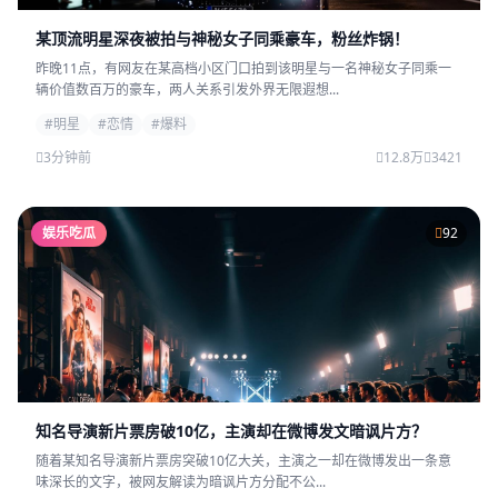
某顶流明星深夜被拍与神秘女子同乘豪车，粉丝炸锅！
昨晚11点，有网友在某高档小区门口拍到该明星与一名神秘女子同乘一
辆价值数百万的豪车，两人关系引发外界无限遐想...
#明星
#恋情
#爆料
3分钟前
12.8万
3421
娱乐吃瓜
92
知名导演新片票房破10亿，主演却在微博发文暗讽片方？
随着某知名导演新片票房突破10亿大关，主演之一却在微博发出一条意
味深长的文字，被网友解读为暗讽片方分配不公...