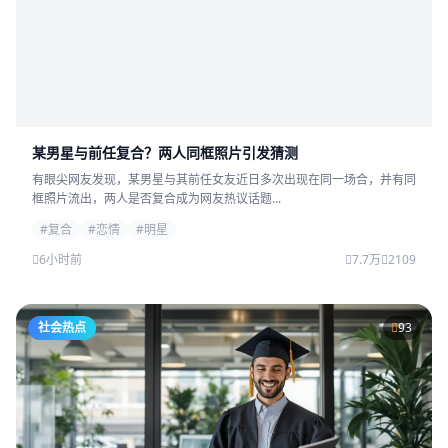
某男星与前任复合？两人同框照片引发猜测
有眼尖网友发现，某男星与其前任女友近日多次出现在同一场合，并有同
框照片流出，两人是否复合成为网友热议话题...
#复合
#恋情
#明星
6小时前
7.7万
2109
社会热点
93