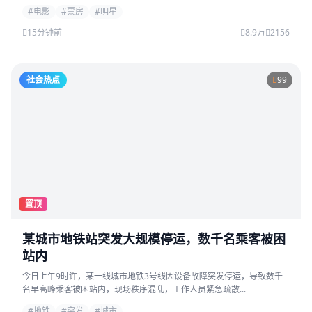
#电影
#票房
#明星
15分钟前
8.9万
2156
社会热点
99
置顶
某城市地铁站突发大规模停运，数千名乘客被困
站内
今日上午9时许，某一线城市地铁3号线因设备故障突发停运，导致数千
名早高峰乘客被困站内，现场秩序混乱，工作人员紧急疏散...
#地铁
#突发
#城市