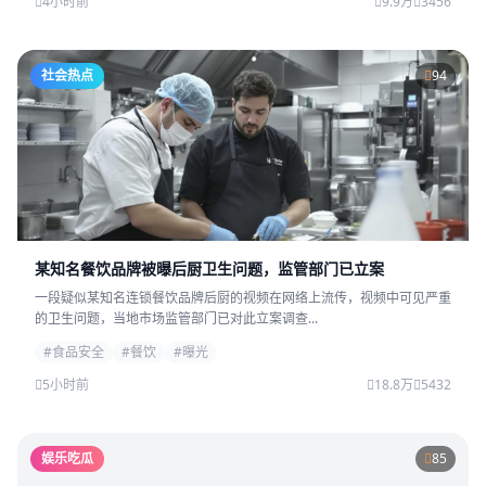
4小时前
9.9万
3456
社会热点
94
某知名餐饮品牌被曝后厨卫生问题，监管部门已立案
一段疑似某知名连锁餐饮品牌后厨的视频在网络上流传，视频中可见严重
的卫生问题，当地市场监管部门已对此立案调查...
#食品安全
#餐饮
#曝光
5小时前
18.8万
5432
娱乐吃瓜
85