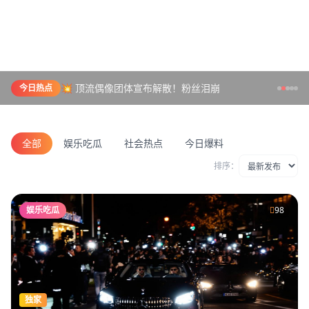
💥 顶流偶像团体宣布解散！粉丝泪崩
今日热点
全部
娱乐吃瓜
社会热点
今日爆料
排序：
娱乐吃瓜
98
独家