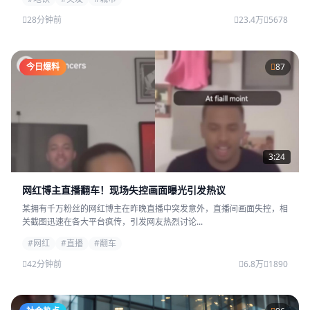
28分钟前
23.4万
5678
今日爆料
87
3:24
网红博主直播翻车！现场失控画面曝光引发热议
某拥有千万粉丝的网红博主在昨晚直播中突发意外，直播间画面失控，相
关截图迅速在各大平台疯传，引发网友热烈讨论...
#网红
#直播
#翻车
42分钟前
6.8万
1890