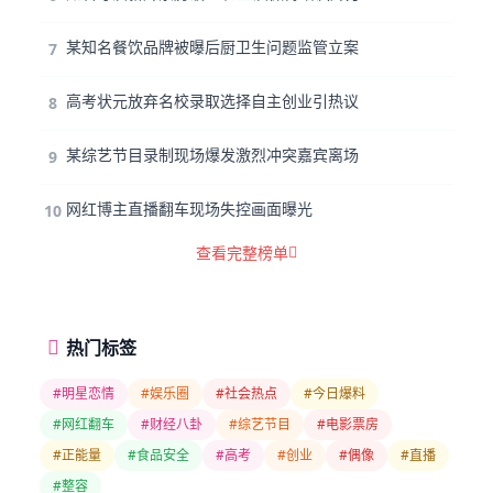
某知名餐饮品牌被曝后厨卫生问题监管立案
7
高考状元放弃名校录取选择自主创业引热议
8
某综艺节目录制现场爆发激烈冲突嘉宾离场
9
网红博主直播翻车现场失控画面曝光
10
查看完整榜单
热门标签
#明星恋情
#娱乐圈
#社会热点
#今日爆料
#网红翻车
#财经八卦
#综艺节目
#电影票房
#正能量
#食品安全
#高考
#创业
#偶像
#直播
#整容