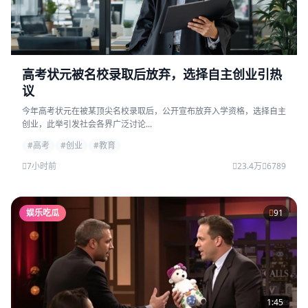
高考状元被名校录取后放弃，选择自主创业引热
议
今年高考状元在被某顶尖名校录取后，公开宣布放弃入学资格，选择自主
创业，此举引发社会各界广泛讨论...
#高考
#创业
#教育
7小时前
23.4万
6789
娱乐吃瓜
91
1:45