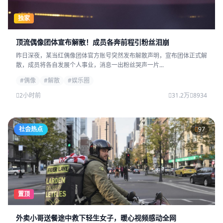
独家
顶流偶像团体宣布解散！成员各奔前程引粉丝泪崩
昨日深夜，某当红偶像团体官方账号突然发布解散声明，宣布团体正式解
散，成员将各自发展个人事业，消息一出粉丝哭声一片...
#偶像
#解散
#娱乐圈
2小时前
31.2万
8934
社会热点
97
置顶
外卖小哥送餐途中救下轻生女子，暖心视频感动全网