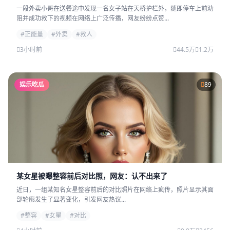
一段外卖小哥在送餐途中发现一名女子站在天桥护栏外，随即停车上前劝
阻并成功救下的视频在网络上广泛传播，网友纷纷点赞...
#正能量
#外卖
#救人
3小时前
44.5万
1.2万
娱乐吃瓜
89
某女星被曝整容前后对比照，网友：认不出来了
近日，一组某知名女星整容前后的对比照片在网络上疯传，照片显示其面
部轮廓发生了显著变化，引发网友热议...
#整容
#女星
#对比