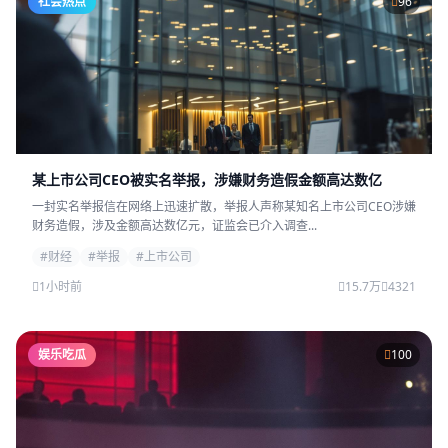
社会热点
96
某上市公司CEO被实名举报，涉嫌财务造假金额高达数亿
一封实名举报信在网络上迅速扩散，举报人声称某知名上市公司CEO涉嫌
财务造假，涉及金额高达数亿元，证监会已介入调查...
#财经
#举报
#上市公司
1小时前
15.7万
4321
娱乐吃瓜
100