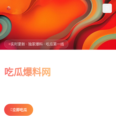
跳过导航
首页
实时更新 · 独家爆料 · 吃瓜第一线
娱乐吃瓜
全网最新最全
社会热点
吃瓜爆料网
今日爆料
娱乐八卦、社会热点、今日爆料，一网打尽。
做你最贴心的
排行榜
吃瓜搭子，不错过任何热点。
社区
立即吃瓜
查看排行榜