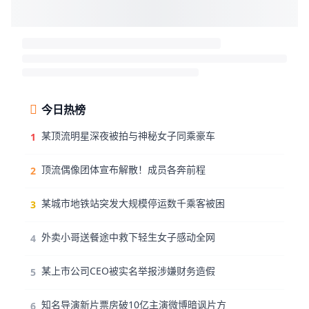
今日热榜
某顶流明星深夜被拍与神秘女子同乘豪车
1
顶流偶像团体宣布解散！成员各奔前程
2
某城市地铁站突发大规模停运数千乘客被困
3
外卖小哥送餐途中救下轻生女子感动全网
4
某上市公司CEO被实名举报涉嫌财务造假
5
知名导演新片票房破10亿主演微博暗讽片方
6