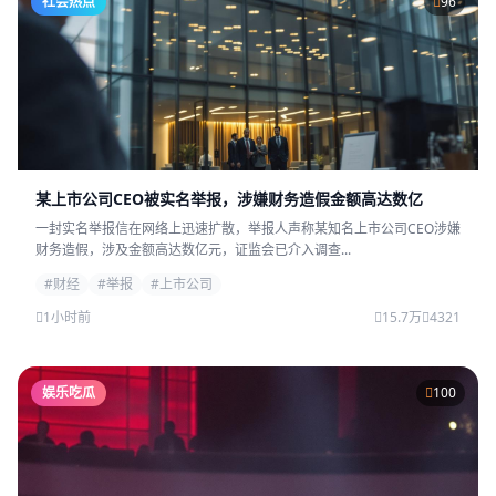
社会热点
96
某上市公司CEO被实名举报，涉嫌财务造假金额高达数亿
一封实名举报信在网络上迅速扩散，举报人声称某知名上市公司CEO涉嫌
财务造假，涉及金额高达数亿元，证监会已介入调查...
#财经
#举报
#上市公司
1小时前
15.7万
4321
娱乐吃瓜
100