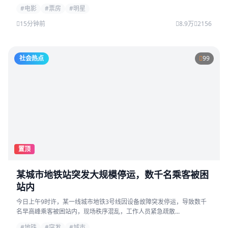
#电影
#票房
#明星
15分钟前
8.9万
2156
社会热点
99
置顶
某城市地铁站突发大规模停运，数千名乘客被困
站内
今日上午9时许，某一线城市地铁3号线因设备故障突发停运，导致数千
名早高峰乘客被困站内，现场秩序混乱，工作人员紧急疏散...
#地铁
#突发
#城市