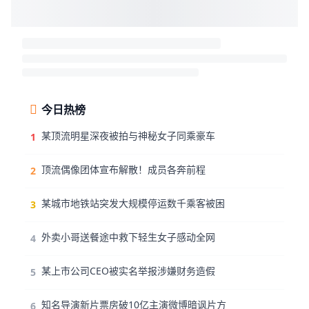
今日热榜
某顶流明星深夜被拍与神秘女子同乘豪车
1
顶流偶像团体宣布解散！成员各奔前程
2
某城市地铁站突发大规模停运数千乘客被困
3
外卖小哥送餐途中救下轻生女子感动全网
4
某上市公司CEO被实名举报涉嫌财务造假
5
知名导演新片票房破10亿主演微博暗讽片方
6