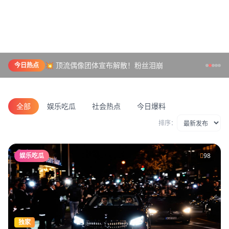
💥 顶流偶像团体宣布解散！粉丝泪崩
今日热点
全部
娱乐吃瓜
社会热点
今日爆料
排序：
娱乐吃瓜
98
独家