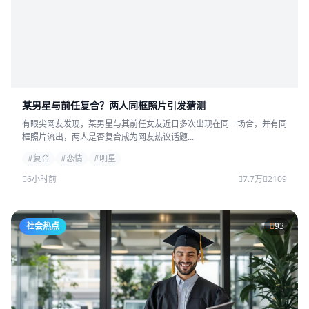
某男星与前任复合？两人同框照片引发猜测
有眼尖网友发现，某男星与其前任女友近日多次出现在同一场合，并有同
框照片流出，两人是否复合成为网友热议话题...
#复合
#恋情
#明星
6小时前
7.7万
2109
社会热点
93