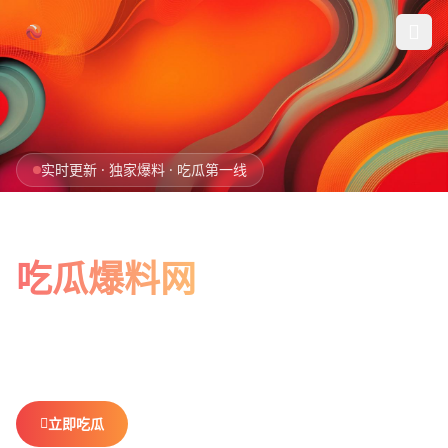
跳过导航
首页
实时更新 · 独家爆料 · 吃瓜第一线
娱乐吃瓜
全网最新最全
社会热点
吃瓜爆料网
今日爆料
娱乐八卦、社会热点、今日爆料，一网打尽。
做你最贴心的
排行榜
吃瓜搭子，不错过任何热点。
社区
立即吃瓜
查看排行榜