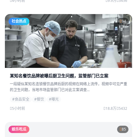
4小时前
9.9万
3456
社会热点
94
某知名餐饮品牌被曝后厨卫生问题，监管部门已立案
一段疑似某知名连锁餐饮品牌后厨的视频在网络上流传，视频中可见严重
的卫生问题，当地市场监管部门已对此立案调查...
#食品安全
#餐饮
#曝光
5小时前
18.8万
5432
娱乐吃瓜
85