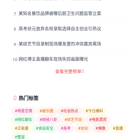
某知名餐饮品牌被曝后厨卫生问题监管立案
7
高考状元放弃名校录取选择自主创业引热议
8
某综艺节目录制现场爆发激烈冲突嘉宾离场
9
网红博主直播翻车现场失控画面曝光
10
查看完整榜单
热门标签
#明星恋情
#娱乐圈
#社会热点
#今日爆料
#网红翻车
#财经八卦
#综艺节目
#电影票房
#正能量
#食品安全
#高考
#创业
#偶像
#直播
#整容