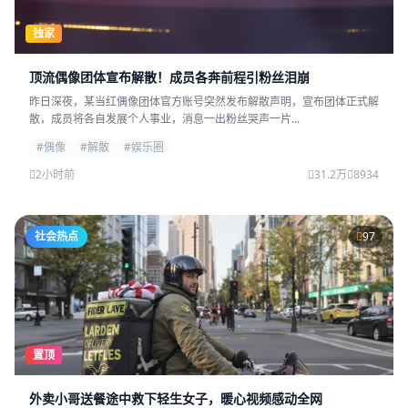
独家
顶流偶像团体宣布解散！成员各奔前程引粉丝泪崩
昨日深夜，某当红偶像团体官方账号突然发布解散声明，宣布团体正式解
散，成员将各自发展个人事业，消息一出粉丝哭声一片...
#偶像
#解散
#娱乐圈
2小时前
31.2万
8934
社会热点
97
置顶
外卖小哥送餐途中救下轻生女子，暖心视频感动全网