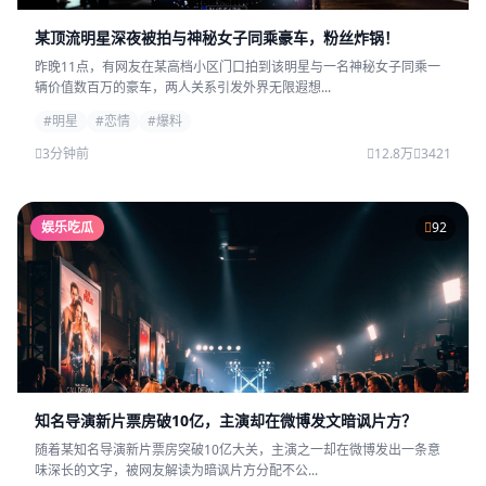
某顶流明星深夜被拍与神秘女子同乘豪车，粉丝炸锅！
昨晚11点，有网友在某高档小区门口拍到该明星与一名神秘女子同乘一
辆价值数百万的豪车，两人关系引发外界无限遐想...
#明星
#恋情
#爆料
3分钟前
12.8万
3421
娱乐吃瓜
92
知名导演新片票房破10亿，主演却在微博发文暗讽片方？
随着某知名导演新片票房突破10亿大关，主演之一却在微博发出一条意
味深长的文字，被网友解读为暗讽片方分配不公...