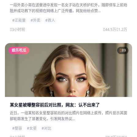
一段外卖小哥在送餐途中发现一名女子站在天桥护栏外，随即停车上前劝
阻并成功救下的视频在网络上广泛传播，网友纷纷点赞...
#正能量
#外卖
#救人
3小时前
44.5万
1.2万
娱乐吃瓜
89
某女星被曝整容前后对比照，网友：认不出来了
近日，一组某知名女星整容前后的对比照片在网络上疯传，照片显示其面
部轮廓发生了显著变化，引发网友热议...
#整容
#女星
#对比