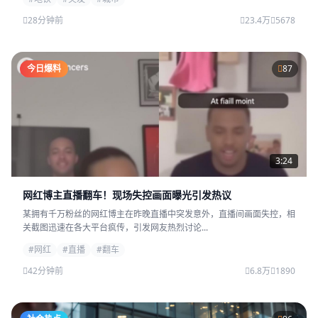
28分钟前
23.4万
5678
今日爆料
87
3:24
网红博主直播翻车！现场失控画面曝光引发热议
某拥有千万粉丝的网红博主在昨晚直播中突发意外，直播间画面失控，相
关截图迅速在各大平台疯传，引发网友热烈讨论...
#网红
#直播
#翻车
42分钟前
6.8万
1890