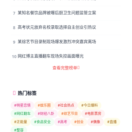
某知名餐饮品牌被曝后厨卫生问题监管立案
7
高考状元放弃名校录取选择自主创业引热议
8
某综艺节目录制现场爆发激烈冲突嘉宾离场
9
网红博主直播翻车现场失控画面曝光
10
查看完整榜单
热门标签
#明星恋情
#娱乐圈
#社会热点
#今日爆料
#网红翻车
#财经八卦
#综艺节目
#电影票房
#正能量
#食品安全
#高考
#创业
#偶像
#直播
#整容