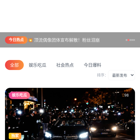
💥 顶流偶像团体宣布解散！粉丝泪崩
今日热点
全部
娱乐吃瓜
社会热点
今日爆料
排序：
娱乐吃瓜
98
独家