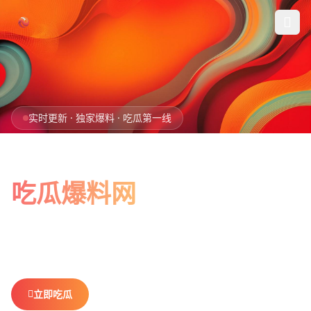
跳过导航
首页
实时更新 · 独家爆料 · 吃瓜第一线
娱乐吃瓜
全网最新最全
社会热点
吃瓜爆料网
今日爆料
娱乐八卦、社会热点、今日爆料，一网打尽。
做你最贴心的
排行榜
吃瓜搭子，不错过任何热点。
社区
立即吃瓜
查看排行榜