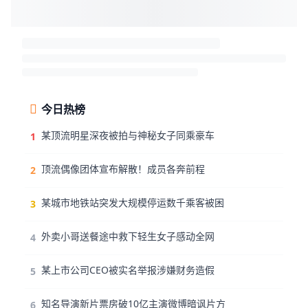
今日热榜
某顶流明星深夜被拍与神秘女子同乘豪车
1
顶流偶像团体宣布解散！成员各奔前程
2
某城市地铁站突发大规模停运数千乘客被困
3
外卖小哥送餐途中救下轻生女子感动全网
4
某上市公司CEO被实名举报涉嫌财务造假
5
知名导演新片票房破10亿主演微博暗讽片方
6