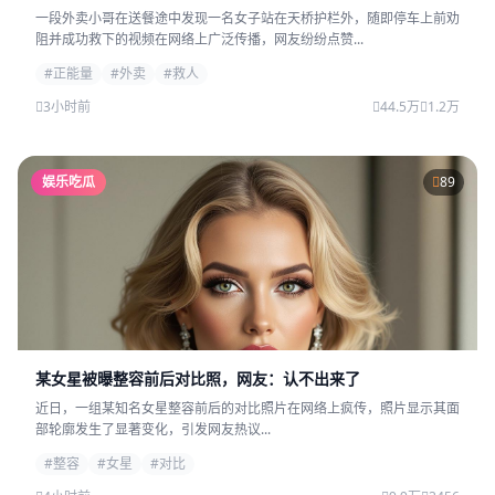
一段外卖小哥在送餐途中发现一名女子站在天桥护栏外，随即停车上前劝
阻并成功救下的视频在网络上广泛传播，网友纷纷点赞...
#正能量
#外卖
#救人
3小时前
44.5万
1.2万
娱乐吃瓜
89
某女星被曝整容前后对比照，网友：认不出来了
近日，一组某知名女星整容前后的对比照片在网络上疯传，照片显示其面
部轮廓发生了显著变化，引发网友热议...
#整容
#女星
#对比