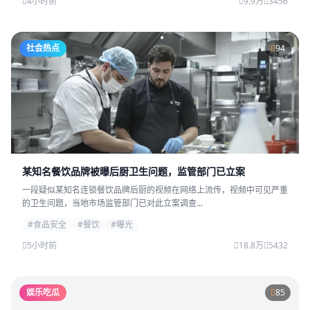
4小时前
9.9万
3456
社会热点
94
某知名餐饮品牌被曝后厨卫生问题，监管部门已立案
一段疑似某知名连锁餐饮品牌后厨的视频在网络上流传，视频中可见严重
的卫生问题，当地市场监管部门已对此立案调查...
#食品安全
#餐饮
#曝光
5小时前
18.8万
5432
娱乐吃瓜
85