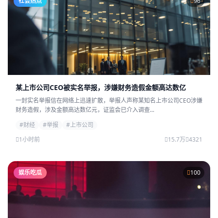
社会热点
96
某上市公司CEO被实名举报，涉嫌财务造假金额高达数亿
一封实名举报信在网络上迅速扩散，举报人声称某知名上市公司CEO涉嫌
财务造假，涉及金额高达数亿元，证监会已介入调查...
#财经
#举报
#上市公司
1小时前
15.7万
4321
娱乐吃瓜
100