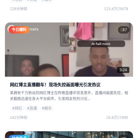
28分钟前
23.4万
5678
今日爆料
87
3:24
网红博主直播翻车！现场失控画面曝光引发热议
某拥有千万粉丝的网红博主在昨晚直播中突发意外，直播间画面失控，相
关截图迅速在各大平台疯传，引发网友热烈讨论...
#网红
#直播
#翻车
42分钟前
6.8万
1890