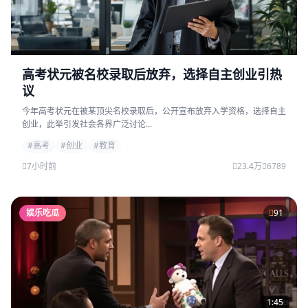
高考状元被名校录取后放弃，选择自主创业引热
议
今年高考状元在被某顶尖名校录取后，公开宣布放弃入学资格，选择自主
创业，此举引发社会各界广泛讨论...
#高考
#创业
#教育
7小时前
23.4万
6789
娱乐吃瓜
91
1:45