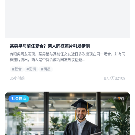
某男星与前任复合？两人同框照片引发猜测
有眼尖网友发现，某男星与其前任女友近日多次出现在同一场合，并有同
框照片流出，两人是否复合成为网友热议话题...
#复合
#恋情
#明星
6小时前
7.7万
2109
社会热点
93