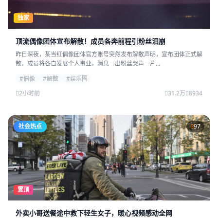
独家
顶流偶像团体宣布解散！成员各奔前程引粉丝泪崩
昨日深夜，某当红偶像团体官方账号突然发布解散声明，宣布团体正式解
散，成员将各自发展个人事业，消息一出粉丝哭声一片...
#偶像
#解散
#娱乐圈
2小时前
31.2万
8934
社会热点
97
置顶
外卖小哥送餐途中救下轻生女子，暖心视频感动全网