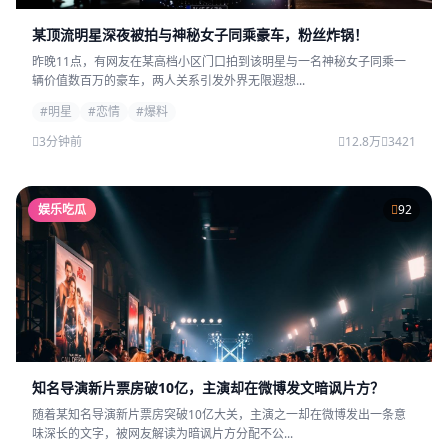
某顶流明星深夜被拍与神秘女子同乘豪车，粉丝炸锅！
昨晚11点，有网友在某高档小区门口拍到该明星与一名神秘女子同乘一
辆价值数百万的豪车，两人关系引发外界无限遐想...
#明星
#恋情
#爆料
3分钟前
12.8万
3421
娱乐吃瓜
92
知名导演新片票房破10亿，主演却在微博发文暗讽片方？
随着某知名导演新片票房突破10亿大关，主演之一却在微博发出一条意
味深长的文字，被网友解读为暗讽片方分配不公...