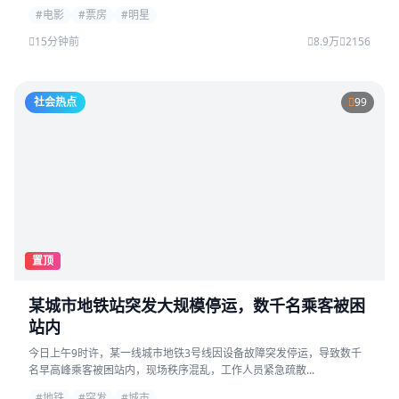
#电影
#票房
#明星
15分钟前
8.9万
2156
社会热点
99
置顶
某城市地铁站突发大规模停运，数千名乘客被困
站内
今日上午9时许，某一线城市地铁3号线因设备故障突发停运，导致数千
名早高峰乘客被困站内，现场秩序混乱，工作人员紧急疏散...
#地铁
#突发
#城市