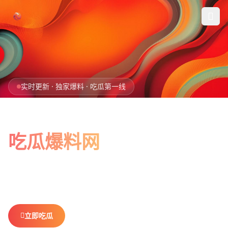
跳过导航
首页
实时更新 · 独家爆料 · 吃瓜第一线
娱乐吃瓜
全网最新最全
社会热点
吃瓜爆料网
今日爆料
娱乐八卦、社会热点、今日爆料，一网打尽。
做你最贴心的
排行榜
吃瓜搭子，不错过任何热点。
社区
立即吃瓜
查看排行榜