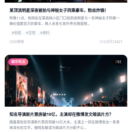
某顶流明星深夜被拍与神秘女子同乘豪车，粉丝炸锅！
昨晚11点，有网友在某高档小区门口拍到该明星与一名神秘女子同乘一
辆价值数百万的豪车，两人关系引发外界无限遐想...
#明星
#恋情
#爆料
3分钟前
12.8万
3421
娱乐吃瓜
92
知名导演新片票房破10亿，主演却在微博发文暗讽片方？
随着某知名导演新片票房突破10亿大关，主演之一却在微博发出一条意
味深长的文字，被网友解读为暗讽片方分配不公...