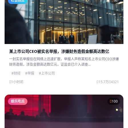
社会热点
96
某上市公司CEO被实名举报，涉嫌财务造假金额高达数亿
一封实名举报信在网络上迅速扩散，举报人声称某知名上市公司CEO涉嫌
财务造假，涉及金额高达数亿元，证监会已介入调查...
#财经
#举报
#上市公司
1小时前
15.7万
4321
娱乐吃瓜
100