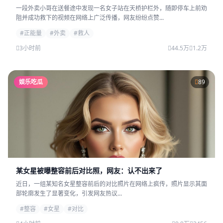
一段外卖小哥在送餐途中发现一名女子站在天桥护栏外，随即停车上前劝
阻并成功救下的视频在网络上广泛传播，网友纷纷点赞...
#正能量
#外卖
#救人
3小时前
44.5万
1.2万
娱乐吃瓜
89
某女星被曝整容前后对比照，网友：认不出来了
近日，一组某知名女星整容前后的对比照片在网络上疯传，照片显示其面
部轮廓发生了显著变化，引发网友热议...
#整容
#女星
#对比