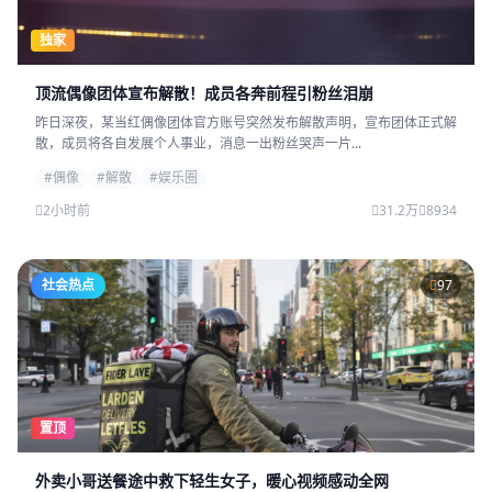
独家
顶流偶像团体宣布解散！成员各奔前程引粉丝泪崩
昨日深夜，某当红偶像团体官方账号突然发布解散声明，宣布团体正式解
散，成员将各自发展个人事业，消息一出粉丝哭声一片...
#偶像
#解散
#娱乐圈
2小时前
31.2万
8934
社会热点
97
置顶
外卖小哥送餐途中救下轻生女子，暖心视频感动全网