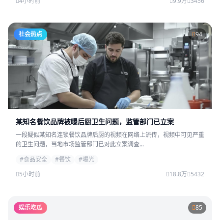
4小时前
9.9万
3456
社会热点
94
某知名餐饮品牌被曝后厨卫生问题，监管部门已立案
一段疑似某知名连锁餐饮品牌后厨的视频在网络上流传，视频中可见严重
的卫生问题，当地市场监管部门已对此立案调查...
#食品安全
#餐饮
#曝光
5小时前
18.8万
5432
娱乐吃瓜
85