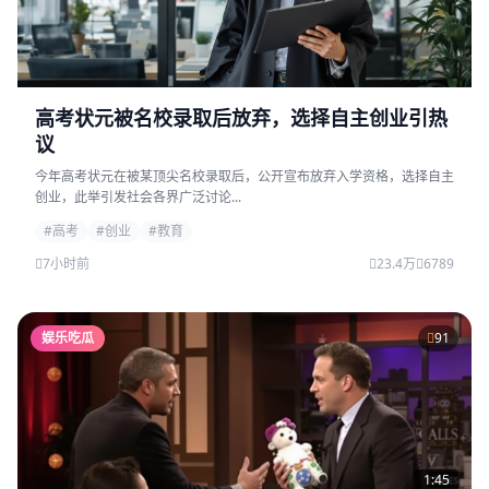
高考状元被名校录取后放弃，选择自主创业引热
议
今年高考状元在被某顶尖名校录取后，公开宣布放弃入学资格，选择自主
创业，此举引发社会各界广泛讨论...
#高考
#创业
#教育
7小时前
23.4万
6789
娱乐吃瓜
91
1:45