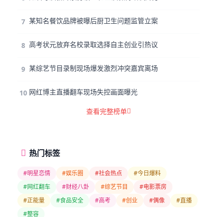
某知名餐饮品牌被曝后厨卫生问题监管立案
7
高考状元放弃名校录取选择自主创业引热议
8
某综艺节目录制现场爆发激烈冲突嘉宾离场
9
网红博主直播翻车现场失控画面曝光
10
查看完整榜单
热门标签
#明星恋情
#娱乐圈
#社会热点
#今日爆料
#网红翻车
#财经八卦
#综艺节目
#电影票房
#正能量
#食品安全
#高考
#创业
#偶像
#直播
#整容