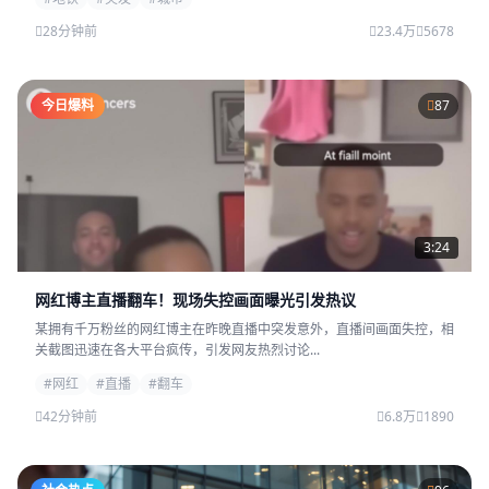
28分钟前
23.4万
5678
今日爆料
87
3:24
网红博主直播翻车！现场失控画面曝光引发热议
某拥有千万粉丝的网红博主在昨晚直播中突发意外，直播间画面失控，相
关截图迅速在各大平台疯传，引发网友热烈讨论...
#网红
#直播
#翻车
42分钟前
6.8万
1890