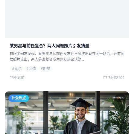
某男星与前任复合？两人同框照片引发猜测
有眼尖网友发现，某男星与其前任女友近日多次出现在同一场合，并有同
框照片流出，两人是否复合成为网友热议话题...
#复合
#恋情
#明星
6小时前
7.7万
2109
社会热点
93