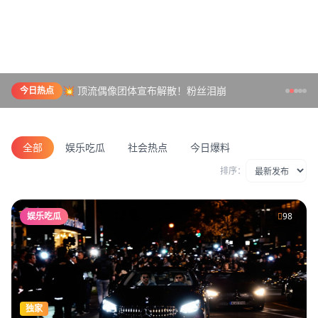
💥 顶流偶像团体宣布解散！粉丝泪崩
今日热点
全部
娱乐吃瓜
社会热点
今日爆料
排序：
娱乐吃瓜
98
独家