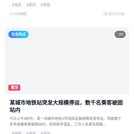
#电影
#票房
#明星
15分钟前
8.9万
2156
社会热点
99
置顶
某城市地铁站突发大规模停运，数千名乘客被困
站内
今日上午9时许，某一线城市地铁3号线因设备故障突发停运，导致数千
名早高峰乘客被困站内，现场秩序混乱，工作人员紧急疏散...
#地铁
#突发
#城市