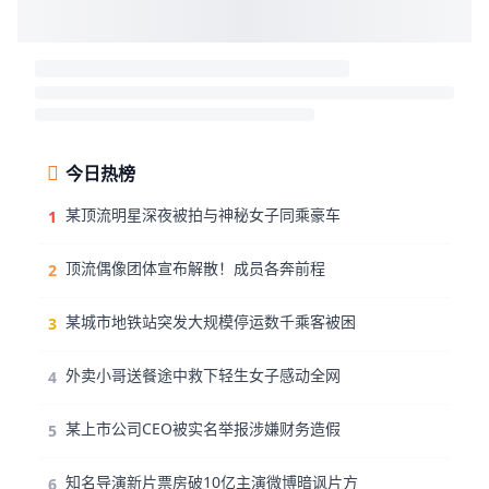
今日热榜
某顶流明星深夜被拍与神秘女子同乘豪车
1
顶流偶像团体宣布解散！成员各奔前程
2
某城市地铁站突发大规模停运数千乘客被困
3
外卖小哥送餐途中救下轻生女子感动全网
4
某上市公司CEO被实名举报涉嫌财务造假
5
知名导演新片票房破10亿主演微博暗讽片方
6