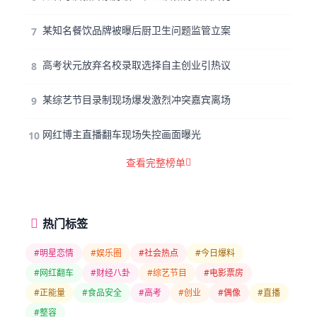
某知名餐饮品牌被曝后厨卫生问题监管立案
7
高考状元放弃名校录取选择自主创业引热议
8
某综艺节目录制现场爆发激烈冲突嘉宾离场
9
网红博主直播翻车现场失控画面曝光
10
查看完整榜单
热门标签
#明星恋情
#娱乐圈
#社会热点
#今日爆料
#网红翻车
#财经八卦
#综艺节目
#电影票房
#正能量
#食品安全
#高考
#创业
#偶像
#直播
#整容