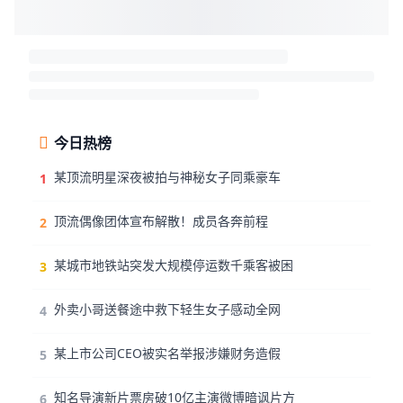
今日热榜
某顶流明星深夜被拍与神秘女子同乘豪车
1
顶流偶像团体宣布解散！成员各奔前程
2
某城市地铁站突发大规模停运数千乘客被困
3
外卖小哥送餐途中救下轻生女子感动全网
4
某上市公司CEO被实名举报涉嫌财务造假
5
知名导演新片票房破10亿主演微博暗讽片方
6