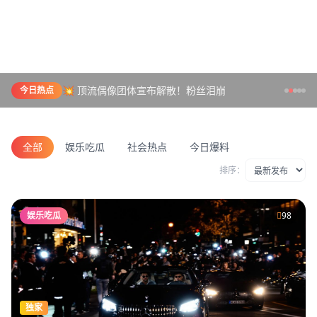
💥 顶流偶像团体宣布解散！粉丝泪崩
今日热点
全部
娱乐吃瓜
社会热点
今日爆料
排序：
娱乐吃瓜
98
独家