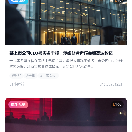
社会热点
96
某上市公司CEO被实名举报，涉嫌财务造假金额高达数亿
一封实名举报信在网络上迅速扩散，举报人声称某知名上市公司CEO涉嫌
财务造假，涉及金额高达数亿元，证监会已介入调查...
#财经
#举报
#上市公司
1小时前
15.7万
4321
娱乐吃瓜
100