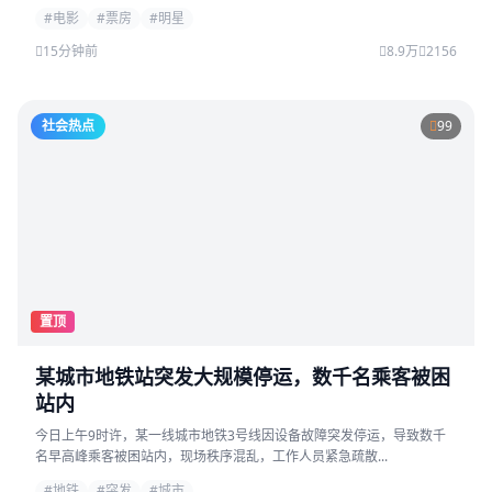
#电影
#票房
#明星
15分钟前
8.9万
2156
社会热点
99
置顶
某城市地铁站突发大规模停运，数千名乘客被困
站内
今日上午9时许，某一线城市地铁3号线因设备故障突发停运，导致数千
名早高峰乘客被困站内，现场秩序混乱，工作人员紧急疏散...
#地铁
#突发
#城市