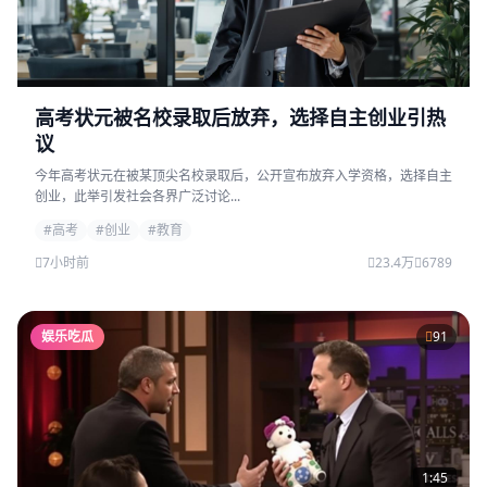
高考状元被名校录取后放弃，选择自主创业引热
议
今年高考状元在被某顶尖名校录取后，公开宣布放弃入学资格，选择自主
创业，此举引发社会各界广泛讨论...
#高考
#创业
#教育
7小时前
23.4万
6789
娱乐吃瓜
91
1:45