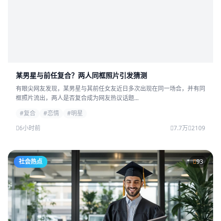
某男星与前任复合？两人同框照片引发猜测
有眼尖网友发现，某男星与其前任女友近日多次出现在同一场合，并有同
框照片流出，两人是否复合成为网友热议话题...
#复合
#恋情
#明星
6小时前
7.7万
2109
社会热点
93