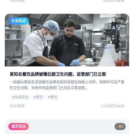
4小时前
9.9万
3456
社会热点
94
某知名餐饮品牌被曝后厨卫生问题，监管部门已立案
一段疑似某知名连锁餐饮品牌后厨的视频在网络上流传，视频中可见严重
的卫生问题，当地市场监管部门已对此立案调查...
#食品安全
#餐饮
#曝光
5小时前
18.8万
5432
娱乐吃瓜
85