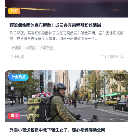
独家
顶流偶像团体宣布解散！成员各奔前程引粉丝泪崩
昨日深夜，某当红偶像团体官方账号突然发布解散声明，宣布团体正式解
散，成员将各自发展个人事业，消息一出粉丝哭声一片...
#偶像
#解散
#娱乐圈
2小时前
31.2万
8934
社会热点
97
置顶
外卖小哥送餐途中救下轻生女子，暖心视频感动全网