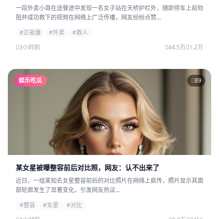
一段外卖小哥在送餐途中发现一名女子站在天桥护栏外，随即停车上前劝
阻并成功救下的视频在网络上广泛传播，网友纷纷点赞...
#正能量
#外卖
#救人
3小时前
44.5万
1.2万
娱乐吃瓜
89
某女星被曝整容前后对比照，网友：认不出来了
近日，一组某知名女星整容前后的对比照片在网络上疯传，照片显示其面
部轮廓发生了显著变化，引发网友热议...
#整容
#女星
#对比