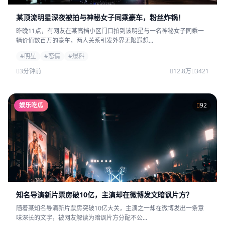
某顶流明星深夜被拍与神秘女子同乘豪车，粉丝炸锅！
昨晚11点，有网友在某高档小区门口拍到该明星与一名神秘女子同乘一
辆价值数百万的豪车，两人关系引发外界无限遐想...
#明星
#恋情
#爆料
3分钟前
12.8万
3421
娱乐吃瓜
92
知名导演新片票房破10亿，主演却在微博发文暗讽片方？
随着某知名导演新片票房突破10亿大关，主演之一却在微博发出一条意
味深长的文字，被网友解读为暗讽片方分配不公...