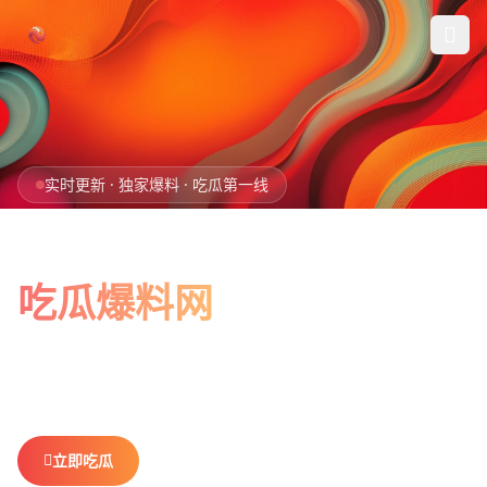
跳过导航
首页
实时更新 · 独家爆料 · 吃瓜第一线
娱乐吃瓜
全网最新最全
社会热点
吃瓜爆料网
今日爆料
娱乐八卦、社会热点、今日爆料，一网打尽。
做你最贴心的
排行榜
吃瓜搭子，不错过任何热点。
社区
立即吃瓜
查看排行榜