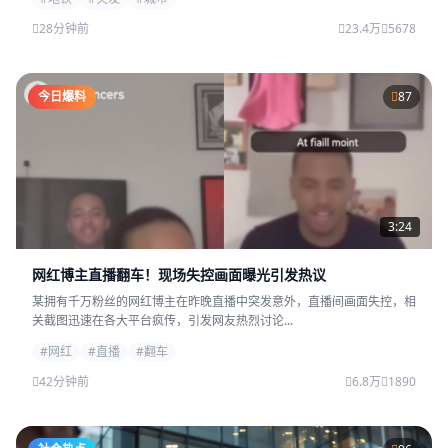
28分钟前
23.4万
5678
今日爆料
87
3:24
网红博主直播翻车！现场失控画面曝光引发热议
某拥有千万粉丝的网红博主在昨晚直播中突发意外，直播间画面失控，相
关截图迅速在各大平台疯传，引发网友热烈讨论...
#网红
#直播
#翻车
42分钟前
6.8万
1890