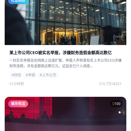
社会热点
96
某上市公司CEO被实名举报，涉嫌财务造假金额高达数亿
一封实名举报信在网络上迅速扩散，举报人声称某知名上市公司CEO涉嫌
财务造假，涉及金额高达数亿元，证监会已介入调查...
#财经
#举报
#上市公司
1小时前
15.7万
4321
娱乐吃瓜
100