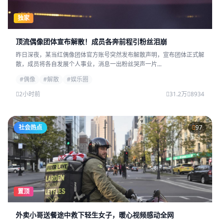
独家
顶流偶像团体宣布解散！成员各奔前程引粉丝泪崩
昨日深夜，某当红偶像团体官方账号突然发布解散声明，宣布团体正式解
散，成员将各自发展个人事业，消息一出粉丝哭声一片...
#偶像
#解散
#娱乐圈
2小时前
31.2万
8934
社会热点
97
置顶
外卖小哥送餐途中救下轻生女子，暖心视频感动全网