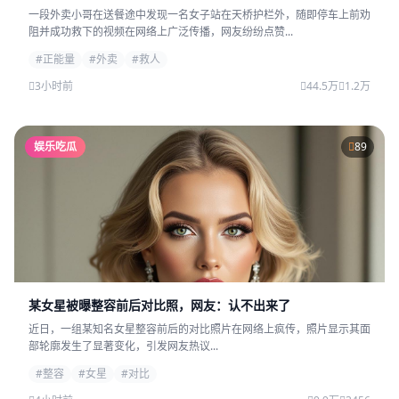
一段外卖小哥在送餐途中发现一名女子站在天桥护栏外，随即停车上前劝
阻并成功救下的视频在网络上广泛传播，网友纷纷点赞...
#正能量
#外卖
#救人
3小时前
44.5万
1.2万
娱乐吃瓜
89
某女星被曝整容前后对比照，网友：认不出来了
近日，一组某知名女星整容前后的对比照片在网络上疯传，照片显示其面
部轮廓发生了显著变化，引发网友热议...
#整容
#女星
#对比