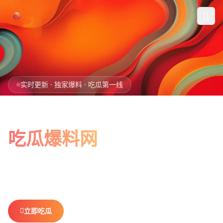
跳过导航
首页
实时更新 · 独家爆料 · 吃瓜第一线
娱乐吃瓜
全网最新最全
社会热点
吃瓜爆料网
今日爆料
娱乐八卦、社会热点、今日爆料，一网打尽。
做你最贴心的
排行榜
吃瓜搭子，不错过任何热点。
社区
立即吃瓜
查看排行榜