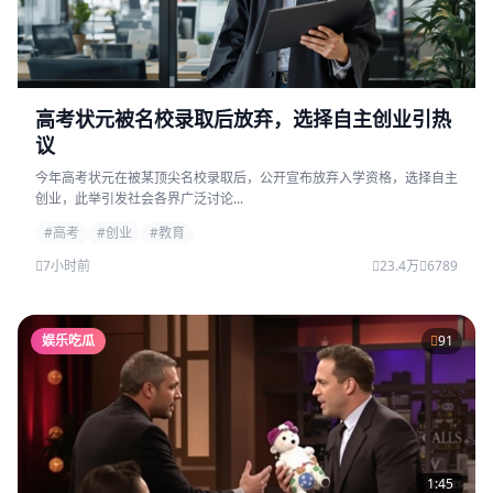
高考状元被名校录取后放弃，选择自主创业引热
议
今年高考状元在被某顶尖名校录取后，公开宣布放弃入学资格，选择自主
创业，此举引发社会各界广泛讨论...
#高考
#创业
#教育
7小时前
23.4万
6789
娱乐吃瓜
91
1:45