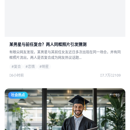
某男星与前任复合？两人同框照片引发猜测
有眼尖网友发现，某男星与其前任女友近日多次出现在同一场合，并有同
框照片流出，两人是否复合成为网友热议话题...
#复合
#恋情
#明星
6小时前
7.7万
2109
社会热点
93