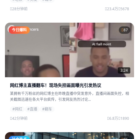
28分钟前
23.4万
5678
今日爆料
87
3:24
网红博主直播翻车！现场失控画面曝光引发热议
某拥有千万粉丝的网红博主在昨晚直播中突发意外，直播间画面失控，相
关截图迅速在各大平台疯传，引发网友热烈讨论...
#网红
#直播
#翻车
42分钟前
6.8万
1890