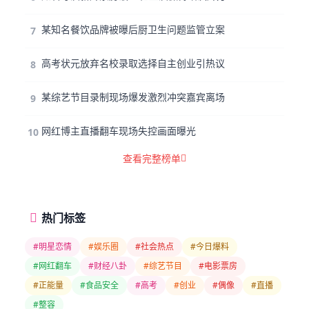
某知名餐饮品牌被曝后厨卫生问题监管立案
7
高考状元放弃名校录取选择自主创业引热议
8
某综艺节目录制现场爆发激烈冲突嘉宾离场
9
网红博主直播翻车现场失控画面曝光
10
查看完整榜单
热门标签
#明星恋情
#娱乐圈
#社会热点
#今日爆料
#网红翻车
#财经八卦
#综艺节目
#电影票房
#正能量
#食品安全
#高考
#创业
#偶像
#直播
#整容