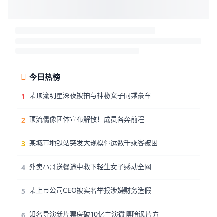
今日热榜
某顶流明星深夜被拍与神秘女子同乘豪车
1
顶流偶像团体宣布解散！成员各奔前程
2
某城市地铁站突发大规模停运数千乘客被困
3
外卖小哥送餐途中救下轻生女子感动全网
4
某上市公司CEO被实名举报涉嫌财务造假
5
知名导演新片票房破10亿主演微博暗讽片方
6