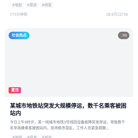
#电影
#票房
#明星
15分钟前
8.9万
2156
社会热点
99
置顶
某城市地铁站突发大规模停运，数千名乘客被困
站内
今日上午9时许，某一线城市地铁3号线因设备故障突发停运，导致数千
名早高峰乘客被困站内，现场秩序混乱，工作人员紧急疏散...
#地铁
#突发
#城市