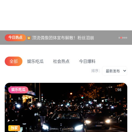
💥 顶流偶像团体宣布解散！粉丝泪崩
今日热点
全部
娱乐吃瓜
社会热点
今日爆料
排序：
娱乐吃瓜
98
独家