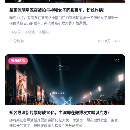
某顶流明星深夜被拍与神秘女子同乘豪车，粉丝炸锅！
昨晚11点，有网友在某高档小区门口拍到该明星与一名神秘女子同乘一
辆价值数百万的豪车，两人关系引发外界无限遐想...
#明星
#恋情
#爆料
3分钟前
12.8万
3421
娱乐吃瓜
92
知名导演新片票房破10亿，主演却在微博发文暗讽片方？
随着某知名导演新片票房突破10亿大关，主演之一却在微博发出一条意
味深长的文字，被网友解读为暗讽片方分配不公...