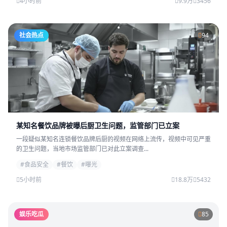
4小时前
9.9万
3456
社会热点
94
某知名餐饮品牌被曝后厨卫生问题，监管部门已立案
一段疑似某知名连锁餐饮品牌后厨的视频在网络上流传，视频中可见严重
的卫生问题，当地市场监管部门已对此立案调查...
#食品安全
#餐饮
#曝光
5小时前
18.8万
5432
娱乐吃瓜
85