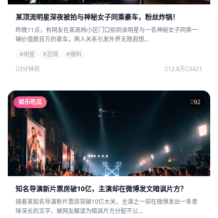
某顶流明星深夜被拍与神秘女子同乘豪车，粉丝炸锅！
昨晚11点，有网友在某高档小区门口拍到该明星与一名神秘女子同乘一
辆价值数百万的豪车，两人关系引发外界无限遐想...
#明星
#恋情
#爆料
3分钟前
12.8万
3421
娱乐吃瓜
92
知名导演新片票房破10亿，主演却在微博发文暗讽片方？
随着某知名导演新片票房突破10亿大关，主演之一却在微博发出一条意
味深长的文字，被网友解读为暗讽片方分配不公...