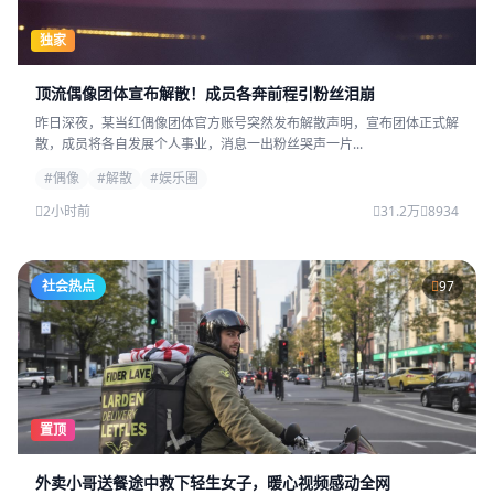
独家
顶流偶像团体宣布解散！成员各奔前程引粉丝泪崩
昨日深夜，某当红偶像团体官方账号突然发布解散声明，宣布团体正式解
散，成员将各自发展个人事业，消息一出粉丝哭声一片...
#偶像
#解散
#娱乐圈
2小时前
31.2万
8934
社会热点
97
置顶
外卖小哥送餐途中救下轻生女子，暖心视频感动全网