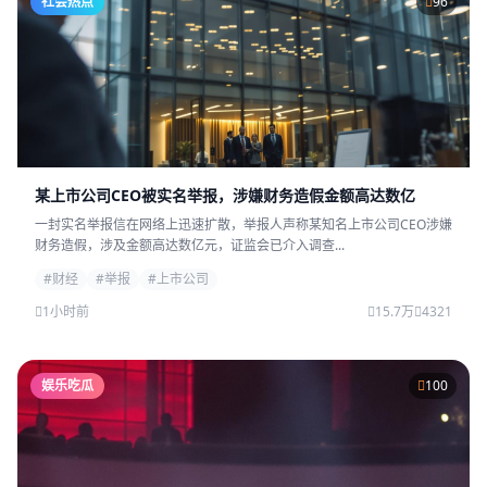
社会热点
96
某上市公司CEO被实名举报，涉嫌财务造假金额高达数亿
一封实名举报信在网络上迅速扩散，举报人声称某知名上市公司CEO涉嫌
财务造假，涉及金额高达数亿元，证监会已介入调查...
#财经
#举报
#上市公司
1小时前
15.7万
4321
娱乐吃瓜
100