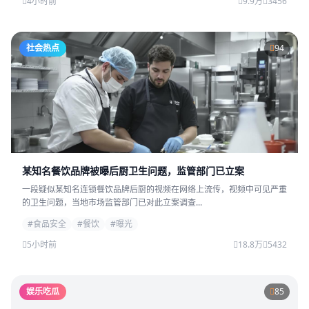
4小时前
9.9万
3456
社会热点
94
某知名餐饮品牌被曝后厨卫生问题，监管部门已立案
一段疑似某知名连锁餐饮品牌后厨的视频在网络上流传，视频中可见严重
的卫生问题，当地市场监管部门已对此立案调查...
#食品安全
#餐饮
#曝光
5小时前
18.8万
5432
娱乐吃瓜
85