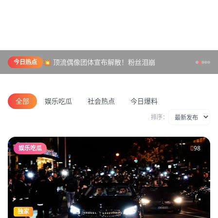
💥 顶流偶像团体宣布解散！粉丝泪崩
今日热点
全部
娱乐吃瓜
社会热点
今日爆料
排序：
娱乐吃瓜
98
独家