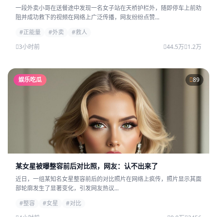
一段外卖小哥在送餐途中发现一名女子站在天桥护栏外，随即停车上前劝
阻并成功救下的视频在网络上广泛传播，网友纷纷点赞...
#正能量
#外卖
#救人
3小时前
44.5万
1.2万
娱乐吃瓜
89
某女星被曝整容前后对比照，网友：认不出来了
近日，一组某知名女星整容前后的对比照片在网络上疯传，照片显示其面
部轮廓发生了显著变化，引发网友热议...
#整容
#女星
#对比