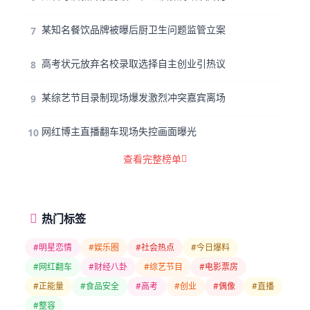
某知名餐饮品牌被曝后厨卫生问题监管立案
7
高考状元放弃名校录取选择自主创业引热议
8
某综艺节目录制现场爆发激烈冲突嘉宾离场
9
网红博主直播翻车现场失控画面曝光
10
查看完整榜单
热门标签
#明星恋情
#娱乐圈
#社会热点
#今日爆料
#网红翻车
#财经八卦
#综艺节目
#电影票房
#正能量
#食品安全
#高考
#创业
#偶像
#直播
#整容