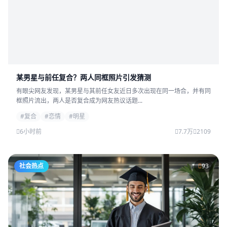
某男星与前任复合？两人同框照片引发猜测
有眼尖网友发现，某男星与其前任女友近日多次出现在同一场合，并有同
框照片流出，两人是否复合成为网友热议话题...
#复合
#恋情
#明星
6小时前
7.7万
2109
社会热点
93