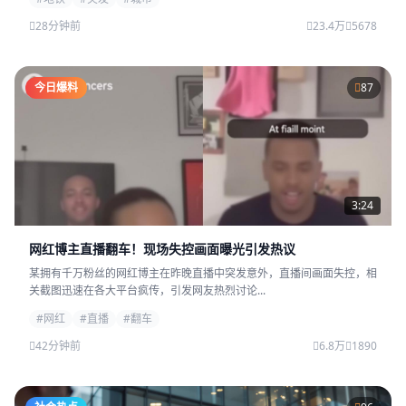
28分钟前
23.4万
5678
今日爆料
87
3:24
网红博主直播翻车！现场失控画面曝光引发热议
某拥有千万粉丝的网红博主在昨晚直播中突发意外，直播间画面失控，相
关截图迅速在各大平台疯传，引发网友热烈讨论...
#网红
#直播
#翻车
42分钟前
6.8万
1890