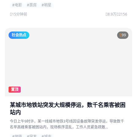
#电影
#票房
#明星
15分钟前
8.9万
2156
社会热点
99
置顶
某城市地铁站突发大规模停运，数千名乘客被困
站内
今日上午9时许，某一线城市地铁3号线因设备故障突发停运，导致数千
名早高峰乘客被困站内，现场秩序混乱，工作人员紧急疏散...
#地铁
#突发
#城市