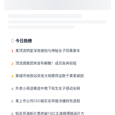
今日热榜
某顶流明星深夜被拍与神秘女子同乘豪车
1
顶流偶像团体宣布解散！成员各奔前程
2
某城市地铁站突发大规模停运数千乘客被困
3
外卖小哥送餐途中救下轻生女子感动全网
4
某上市公司CEO被实名举报涉嫌财务造假
5
知名导演新片票房破10亿主演微博暗讽片方
6