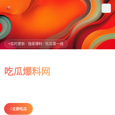
跳过导航
首页
实时更新 · 独家爆料 · 吃瓜第一线
娱乐吃瓜
全网最新最全
社会热点
吃瓜爆料网
今日爆料
娱乐八卦、社会热点、今日爆料，一网打尽。
做你最贴心的
排行榜
吃瓜搭子，不错过任何热点。
社区
立即吃瓜
查看排行榜