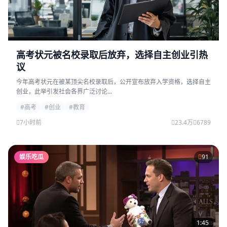
高考状元被名校录取后放弃，选择自主创业引热
议
今年高考状元在被某顶尖名校录取后，公开宣布放弃入学资格，选择自主
创业，此举引发社会各界广泛讨论...
#高考
#创业
#教育
7小时前
23.4万
6789
娱乐吃瓜
91
1:45