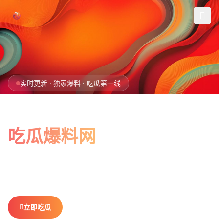
跳过导航
首页
实时更新 · 独家爆料 · 吃瓜第一线
娱乐吃瓜
全网最新最全
社会热点
吃瓜爆料网
今日爆料
娱乐八卦、社会热点、今日爆料，一网打尽。
做你最贴心的
排行榜
吃瓜搭子，不错过任何热点。
社区
立即吃瓜
查看排行榜