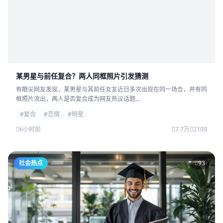
某男星与前任复合？两人同框照片引发猜测
有眼尖网友发现，某男星与其前任女友近日多次出现在同一场合，并有同
框照片流出，两人是否复合成为网友热议话题...
#复合
#恋情
#明星
6小时前
7.7万
2109
社会热点
93