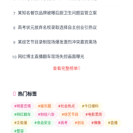
某知名餐饮品牌被曝后厨卫生问题监管立案
7
高考状元放弃名校录取选择自主创业引热议
8
某综艺节目录制现场爆发激烈冲突嘉宾离场
9
网红博主直播翻车现场失控画面曝光
10
查看完整榜单
热门标签
#明星恋情
#娱乐圈
#社会热点
#今日爆料
#网红翻车
#财经八卦
#综艺节目
#电影票房
#正能量
#食品安全
#高考
#创业
#偶像
#直播
#整容