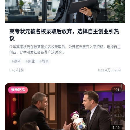
高考状元被名校录取后放弃，选择自主创业引热
议
今年高考状元在被某顶尖名校录取后，公开宣布放弃入学资格，选择自主
创业，此举引发社会各界广泛讨论...
#高考
#创业
#教育
7小时前
23.4万
6789
娱乐吃瓜
91
1:45