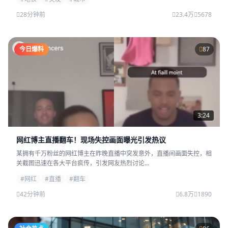
28分钟前
23.4万
5678
今日爆料
87
3:24
网红博主直播翻车！现场失控画面曝光引发热议
某拥有千万粉丝的网红博主在昨晚直播中突发意外，直播间画面失控，相
关截图迅速在各大平台疯传，引发网友热烈讨论...
#网红
#直播
#翻车
42分钟前
6.8万
1890