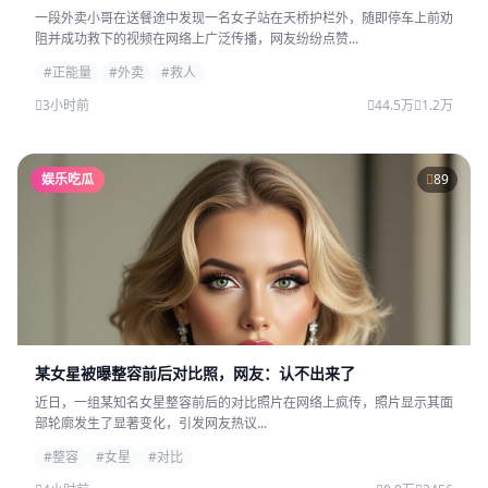
一段外卖小哥在送餐途中发现一名女子站在天桥护栏外，随即停车上前劝
阻并成功救下的视频在网络上广泛传播，网友纷纷点赞...
#正能量
#外卖
#救人
3小时前
44.5万
1.2万
娱乐吃瓜
89
某女星被曝整容前后对比照，网友：认不出来了
近日，一组某知名女星整容前后的对比照片在网络上疯传，照片显示其面
部轮廓发生了显著变化，引发网友热议...
#整容
#女星
#对比