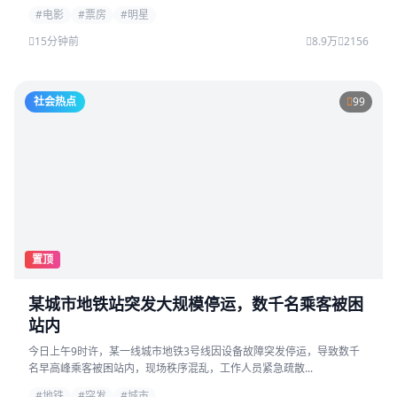
#电影
#票房
#明星
15分钟前
8.9万
2156
社会热点
99
置顶
某城市地铁站突发大规模停运，数千名乘客被困
站内
今日上午9时许，某一线城市地铁3号线因设备故障突发停运，导致数千
名早高峰乘客被困站内，现场秩序混乱，工作人员紧急疏散...
#地铁
#突发
#城市