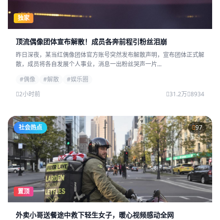
独家
顶流偶像团体宣布解散！成员各奔前程引粉丝泪崩
昨日深夜，某当红偶像团体官方账号突然发布解散声明，宣布团体正式解
散，成员将各自发展个人事业，消息一出粉丝哭声一片...
#偶像
#解散
#娱乐圈
2小时前
31.2万
8934
社会热点
97
置顶
外卖小哥送餐途中救下轻生女子，暖心视频感动全网