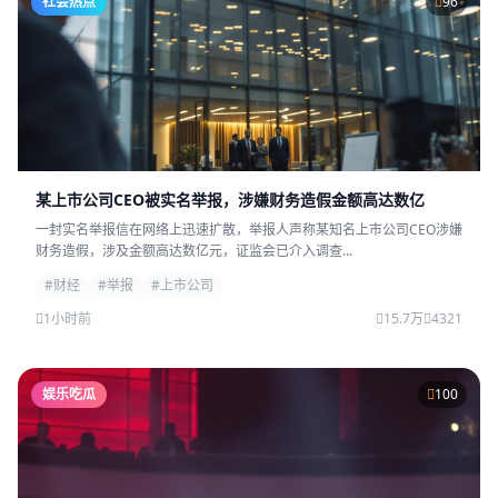
社会热点
96
某上市公司CEO被实名举报，涉嫌财务造假金额高达数亿
一封实名举报信在网络上迅速扩散，举报人声称某知名上市公司CEO涉嫌
财务造假，涉及金额高达数亿元，证监会已介入调查...
#财经
#举报
#上市公司
1小时前
15.7万
4321
娱乐吃瓜
100