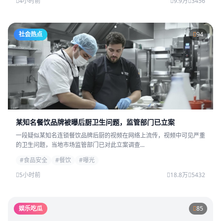
4小时前
9.9万
3456
社会热点
94
某知名餐饮品牌被曝后厨卫生问题，监管部门已立案
一段疑似某知名连锁餐饮品牌后厨的视频在网络上流传，视频中可见严重
的卫生问题，当地市场监管部门已对此立案调查...
#食品安全
#餐饮
#曝光
5小时前
18.8万
5432
娱乐吃瓜
85