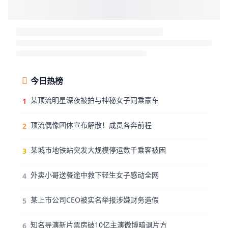
今日热榜
某顶流明星深夜被拍与神秘女子同乘豪车
1
顶流偶像团体宣布解散！成员各奔前程
2
某城市地铁站突发大规模停运数千乘客被困
3
外卖小哥送餐途中救下轻生女子感动全网
4
某上市公司CEO被实名举报涉嫌财务造假
5
知名导演新片票房破10亿主演微博暗讽片方
6