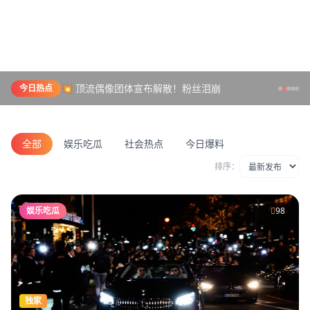
💥 顶流偶像团体宣布解散！粉丝泪崩
今日热点
全部
娱乐吃瓜
社会热点
今日爆料
排序：
娱乐吃瓜
98
独家