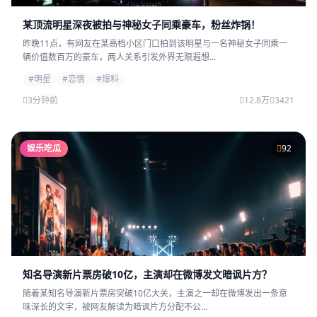
某顶流明星深夜被拍与神秘女子同乘豪车，粉丝炸锅！
昨晚11点，有网友在某高档小区门口拍到该明星与一名神秘女子同乘一
辆价值数百万的豪车，两人关系引发外界无限遐想...
#明星
#恋情
#爆料
3分钟前
12.8万
3421
娱乐吃瓜
92
知名导演新片票房破10亿，主演却在微博发文暗讽片方？
随着某知名导演新片票房突破10亿大关，主演之一却在微博发出一条意
味深长的文字，被网友解读为暗讽片方分配不公...