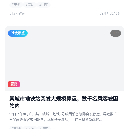
#电影
#票房
#明星
15分钟前
8.9万
2156
社会热点
99
置顶
某城市地铁站突发大规模停运，数千名乘客被困
站内
今日上午9时许，某一线城市地铁3号线因设备故障突发停运，导致数千
名早高峰乘客被困站内，现场秩序混乱，工作人员紧急疏散...
#地铁
#突发
#城市