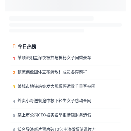
今日热榜
某顶流明星深夜被拍与神秘女子同乘豪车
1
顶流偶像团体宣布解散！成员各奔前程
2
某城市地铁站突发大规模停运数千乘客被困
3
外卖小哥送餐途中救下轻生女子感动全网
4
某上市公司CEO被实名举报涉嫌财务造假
5
知名导演新片票房破10亿主演微博暗讽片方
6