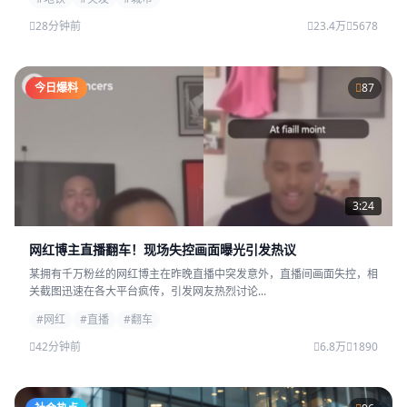
28分钟前
23.4万
5678
今日爆料
87
3:24
网红博主直播翻车！现场失控画面曝光引发热议
某拥有千万粉丝的网红博主在昨晚直播中突发意外，直播间画面失控，相
关截图迅速在各大平台疯传，引发网友热烈讨论...
#网红
#直播
#翻车
42分钟前
6.8万
1890