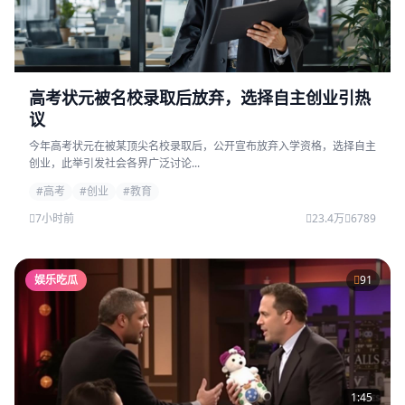
高考状元被名校录取后放弃，选择自主创业引热
议
今年高考状元在被某顶尖名校录取后，公开宣布放弃入学资格，选择自主
创业，此举引发社会各界广泛讨论...
#高考
#创业
#教育
7小时前
23.4万
6789
娱乐吃瓜
91
1:45