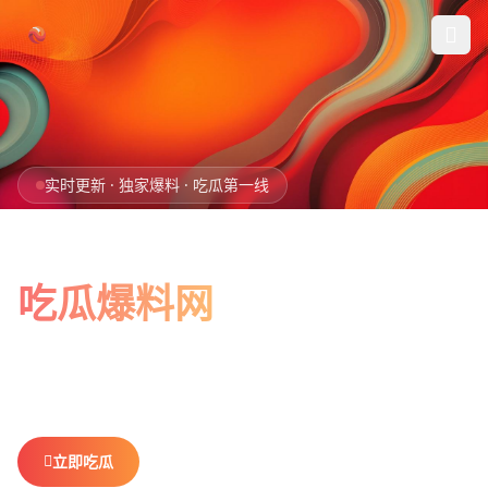
跳过导航
首页
实时更新 · 独家爆料 · 吃瓜第一线
娱乐吃瓜
全网最新最全
社会热点
吃瓜爆料网
今日爆料
娱乐八卦、社会热点、今日爆料，一网打尽。
做你最贴心的
排行榜
吃瓜搭子，不错过任何热点。
社区
立即吃瓜
查看排行榜