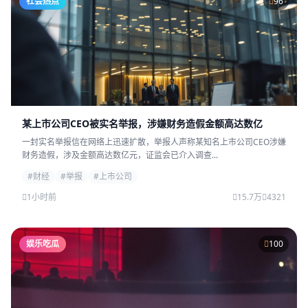
社会热点
96
某上市公司CEO被实名举报，涉嫌财务造假金额高达数亿
一封实名举报信在网络上迅速扩散，举报人声称某知名上市公司CEO涉嫌
财务造假，涉及金额高达数亿元，证监会已介入调查...
#财经
#举报
#上市公司
1小时前
15.7万
4321
娱乐吃瓜
100