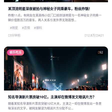
某顶流明星深夜被拍与神秘女子同乘豪车，粉丝炸锅！
昨晚11点，有网友在某高档小区门口拍到该明星与一名神秘女子同乘一
辆价值数百万的豪车，两人关系引发外界无限遐想...
#明星
#恋情
#爆料
3分钟前
12.8万
3421
娱乐吃瓜
92
知名导演新片票房破10亿，主演却在微博发文暗讽片方？
随着某知名导演新片票房突破10亿大关，主演之一却在微博发出一条意
味深长的文字，被网友解读为暗讽片方分配不公...