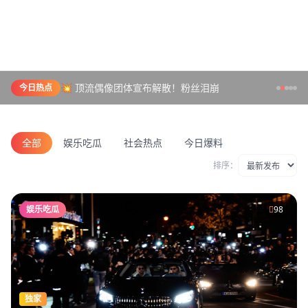
💥 顶流偶像团体宣布解散！粉丝泪崩
今日热点
全部
娱乐吃瓜
社会热点
今日爆料
排序：
娱乐吃瓜
98
独家