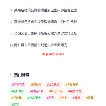
某知名餐饮品牌被曝后厨卫生问题监管立案
7
高考状元放弃名校录取选择自主创业引热议
8
某综艺节目录制现场爆发激烈冲突嘉宾离场
9
网红博主直播翻车现场失控画面曝光
10
查看完整榜单
热门标签
#明星恋情
#娱乐圈
#社会热点
#今日爆料
#网红翻车
#财经八卦
#综艺节目
#电影票房
#正能量
#食品安全
#高考
#创业
#偶像
#直播
#整容