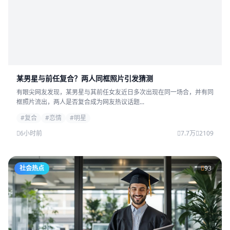
某男星与前任复合？两人同框照片引发猜测
有眼尖网友发现，某男星与其前任女友近日多次出现在同一场合，并有同
框照片流出，两人是否复合成为网友热议话题...
#复合
#恋情
#明星
6小时前
7.7万
2109
社会热点
93