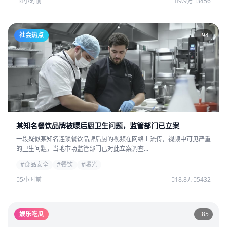
4小时前
9.9万
3456
社会热点
94
某知名餐饮品牌被曝后厨卫生问题，监管部门已立案
一段疑似某知名连锁餐饮品牌后厨的视频在网络上流传，视频中可见严重
的卫生问题，当地市场监管部门已对此立案调查...
#食品安全
#餐饮
#曝光
5小时前
18.8万
5432
娱乐吃瓜
85