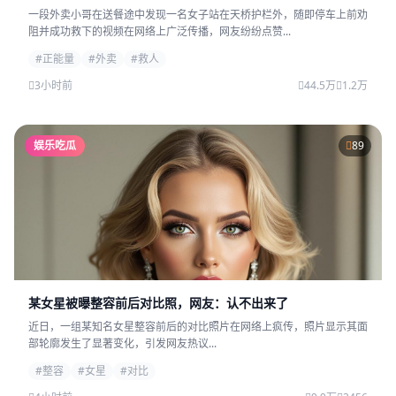
一段外卖小哥在送餐途中发现一名女子站在天桥护栏外，随即停车上前劝
阻并成功救下的视频在网络上广泛传播，网友纷纷点赞...
#正能量
#外卖
#救人
3小时前
44.5万
1.2万
娱乐吃瓜
89
某女星被曝整容前后对比照，网友：认不出来了
近日，一组某知名女星整容前后的对比照片在网络上疯传，照片显示其面
部轮廓发生了显著变化，引发网友热议...
#整容
#女星
#对比