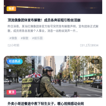
独家
顶流偶像团体宣布解散！成员各奔前程引粉丝泪崩
昨日深夜，某当红偶像团体官方账号突然发布解散声明，宣布团体正式解
散，成员将各自发展个人事业，消息一出粉丝哭声一片...
#偶像
#解散
#娱乐圈
2小时前
31.2万
8934
社会热点
97
置顶
外卖小哥送餐途中救下轻生女子，暖心视频感动全网