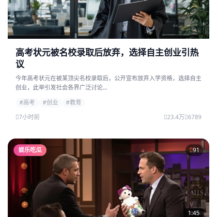
高考状元被名校录取后放弃，选择自主创业引热
议
今年高考状元在被某顶尖名校录取后，公开宣布放弃入学资格，选择自主
创业，此举引发社会各界广泛讨论...
#高考
#创业
#教育
7小时前
23.4万
6789
娱乐吃瓜
91
1:45