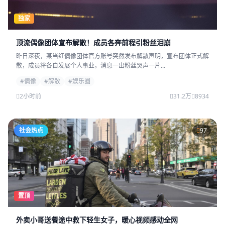
独家
顶流偶像团体宣布解散！成员各奔前程引粉丝泪崩
昨日深夜，某当红偶像团体官方账号突然发布解散声明，宣布团体正式解
散，成员将各自发展个人事业，消息一出粉丝哭声一片...
#偶像
#解散
#娱乐圈
2小时前
31.2万
8934
社会热点
97
置顶
外卖小哥送餐途中救下轻生女子，暖心视频感动全网