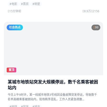
#电影
#票房
#明星
15分钟前
8.9万
2156
社会热点
99
置顶
某城市地铁站突发大规模停运，数千名乘客被困
站内
今日上午9时许，某一线城市地铁3号线因设备故障突发停运，导致数千
名早高峰乘客被困站内，现场秩序混乱，工作人员紧急疏散...
#地铁
#突发
#城市