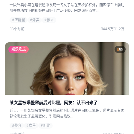
一段外卖小哥在送餐途中发现一名女子站在天桥护栏外，随即停车上前劝
阻并成功救下的视频在网络上广泛传播，网友纷纷点赞...
#正能量
#外卖
#救人
3小时前
44.5万
1.2万
娱乐吃瓜
89
某女星被曝整容前后对比照，网友：认不出来了
近日，一组某知名女星整容前后的对比照片在网络上疯传，照片显示其面
部轮廓发生了显著变化，引发网友热议...
#整容
#女星
#对比