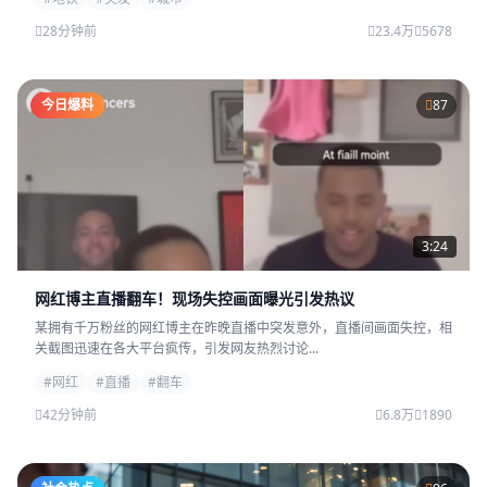
28分钟前
23.4万
5678
今日爆料
87
3:24
网红博主直播翻车！现场失控画面曝光引发热议
某拥有千万粉丝的网红博主在昨晚直播中突发意外，直播间画面失控，相
关截图迅速在各大平台疯传，引发网友热烈讨论...
#网红
#直播
#翻车
42分钟前
6.8万
1890