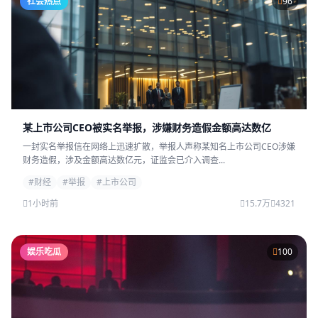
社会热点
96
某上市公司CEO被实名举报，涉嫌财务造假金额高达数亿
一封实名举报信在网络上迅速扩散，举报人声称某知名上市公司CEO涉嫌
财务造假，涉及金额高达数亿元，证监会已介入调查...
#财经
#举报
#上市公司
1小时前
15.7万
4321
娱乐吃瓜
100