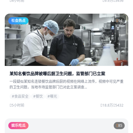
4小时前
9.9万
3456
社会热点
94
某知名餐饮品牌被曝后厨卫生问题，监管部门已立案
一段疑似某知名连锁餐饮品牌后厨的视频在网络上流传，视频中可见严重
的卫生问题，当地市场监管部门已对此立案调查...
#食品安全
#餐饮
#曝光
5小时前
18.8万
5432
娱乐吃瓜
85