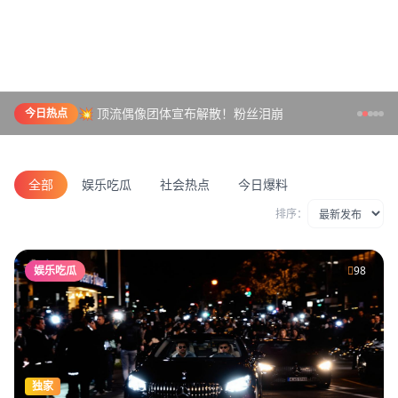
💥 顶流偶像团体宣布解散！粉丝泪崩
今日热点
全部
娱乐吃瓜
社会热点
今日爆料
排序：
娱乐吃瓜
98
独家