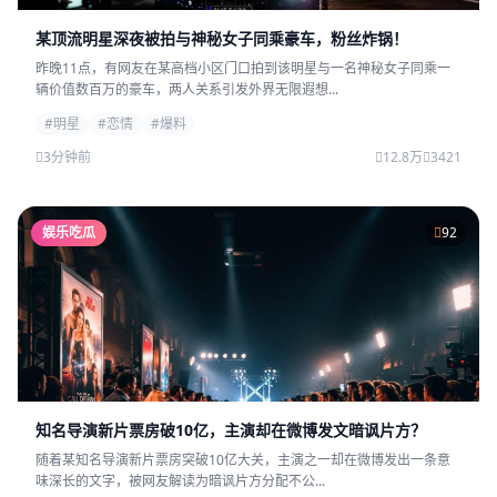
某顶流明星深夜被拍与神秘女子同乘豪车，粉丝炸锅！
昨晚11点，有网友在某高档小区门口拍到该明星与一名神秘女子同乘一
辆价值数百万的豪车，两人关系引发外界无限遐想...
#明星
#恋情
#爆料
3分钟前
12.8万
3421
娱乐吃瓜
92
知名导演新片票房破10亿，主演却在微博发文暗讽片方？
随着某知名导演新片票房突破10亿大关，主演之一却在微博发出一条意
味深长的文字，被网友解读为暗讽片方分配不公...