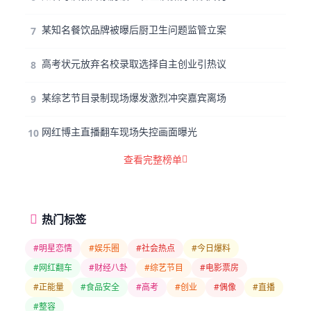
某知名餐饮品牌被曝后厨卫生问题监管立案
7
高考状元放弃名校录取选择自主创业引热议
8
某综艺节目录制现场爆发激烈冲突嘉宾离场
9
网红博主直播翻车现场失控画面曝光
10
查看完整榜单
热门标签
#明星恋情
#娱乐圈
#社会热点
#今日爆料
#网红翻车
#财经八卦
#综艺节目
#电影票房
#正能量
#食品安全
#高考
#创业
#偶像
#直播
#整容