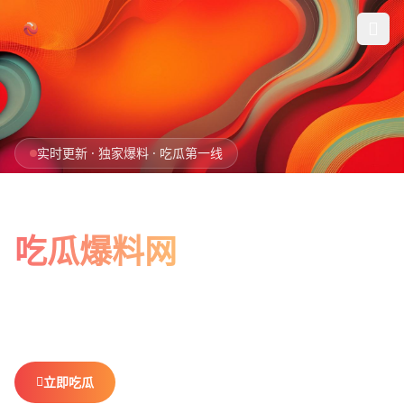
跳过导航
首页
实时更新 · 独家爆料 · 吃瓜第一线
娱乐吃瓜
全网最新最全
社会热点
吃瓜爆料网
今日爆料
娱乐八卦、社会热点、今日爆料，一网打尽。
做你最贴心的
排行榜
吃瓜搭子，不错过任何热点。
社区
立即吃瓜
查看排行榜