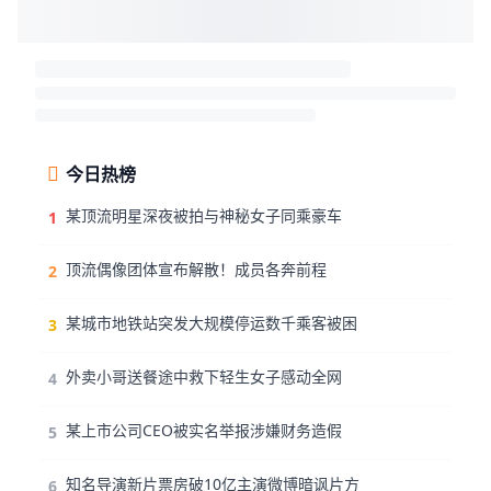
今日热榜
某顶流明星深夜被拍与神秘女子同乘豪车
1
顶流偶像团体宣布解散！成员各奔前程
2
某城市地铁站突发大规模停运数千乘客被困
3
外卖小哥送餐途中救下轻生女子感动全网
4
某上市公司CEO被实名举报涉嫌财务造假
5
知名导演新片票房破10亿主演微博暗讽片方
6