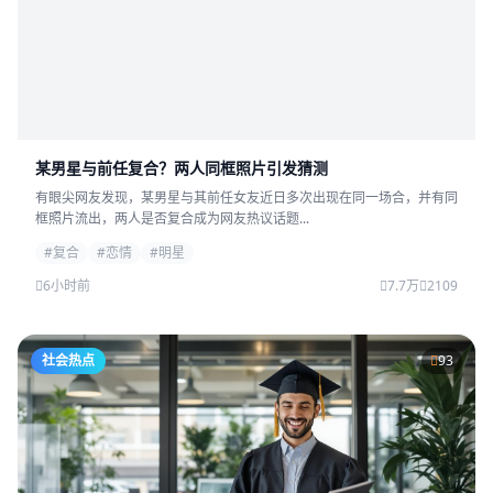
某男星与前任复合？两人同框照片引发猜测
有眼尖网友发现，某男星与其前任女友近日多次出现在同一场合，并有同
框照片流出，两人是否复合成为网友热议话题...
#复合
#恋情
#明星
6小时前
7.7万
2109
社会热点
93