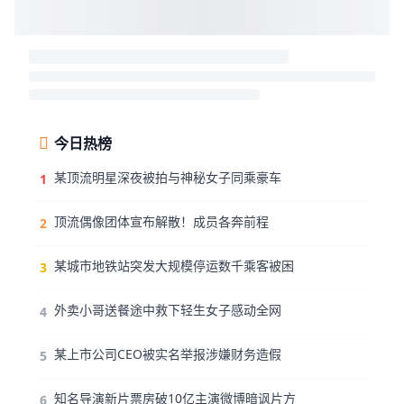
今日热榜
某顶流明星深夜被拍与神秘女子同乘豪车
1
顶流偶像团体宣布解散！成员各奔前程
2
某城市地铁站突发大规模停运数千乘客被困
3
外卖小哥送餐途中救下轻生女子感动全网
4
某上市公司CEO被实名举报涉嫌财务造假
5
知名导演新片票房破10亿主演微博暗讽片方
6