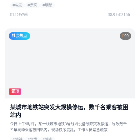
#电影
#票房
#明星
15分钟前
8.9万
2156
社会热点
99
置顶
某城市地铁站突发大规模停运，数千名乘客被困
站内
今日上午9时许，某一线城市地铁3号线因设备故障突发停运，导致数千
名早高峰乘客被困站内，现场秩序混乱，工作人员紧急疏散...
#地铁
#突发
#城市