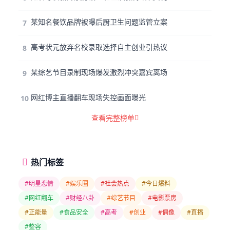
某知名餐饮品牌被曝后厨卫生问题监管立案
7
高考状元放弃名校录取选择自主创业引热议
8
某综艺节目录制现场爆发激烈冲突嘉宾离场
9
网红博主直播翻车现场失控画面曝光
10
查看完整榜单
热门标签
#明星恋情
#娱乐圈
#社会热点
#今日爆料
#网红翻车
#财经八卦
#综艺节目
#电影票房
#正能量
#食品安全
#高考
#创业
#偶像
#直播
#整容