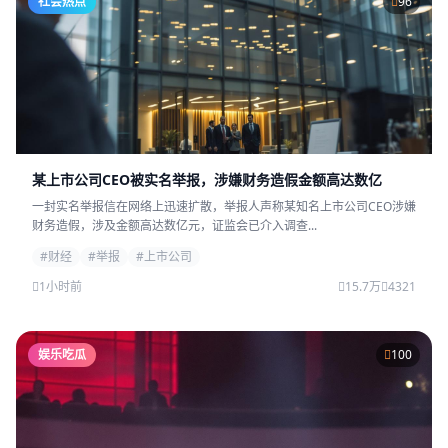
社会热点
96
某上市公司CEO被实名举报，涉嫌财务造假金额高达数亿
一封实名举报信在网络上迅速扩散，举报人声称某知名上市公司CEO涉嫌
财务造假，涉及金额高达数亿元，证监会已介入调查...
#财经
#举报
#上市公司
1小时前
15.7万
4321
娱乐吃瓜
100