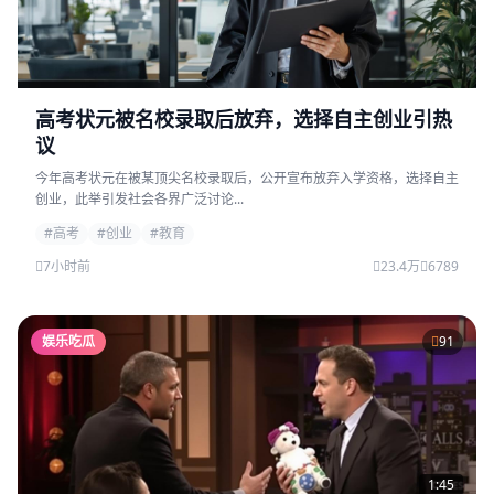
高考状元被名校录取后放弃，选择自主创业引热
议
今年高考状元在被某顶尖名校录取后，公开宣布放弃入学资格，选择自主
创业，此举引发社会各界广泛讨论...
#高考
#创业
#教育
7小时前
23.4万
6789
娱乐吃瓜
91
1:45