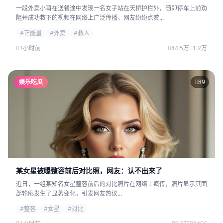
一段外卖小哥在送餐途中发现一名女子站在天桥护栏外，随即停车上前劝
阻并成功救下的视频在网络上广泛传播，网友纷纷点赞...
#正能量
#外卖
#救人
3小时前
44.5万
1.2万
娱乐吃瓜
89
某女星被曝整容前后对比照，网友：认不出来了
近日，一组某知名女星整容前后的对比照片在网络上疯传，照片显示其面
部轮廓发生了显著变化，引发网友热议...
#整容
#女星
#对比