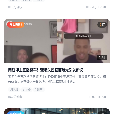
28分钟前
23.4万
5678
今日爆料
87
3:24
网红博主直播翻车！现场失控画面曝光引发热议
某拥有千万粉丝的网红博主在昨晚直播中突发意外，直播间画面失控，相
关截图迅速在各大平台疯传，引发网友热烈讨论...
#网红
#直播
#翻车
42分钟前
6.8万
1890