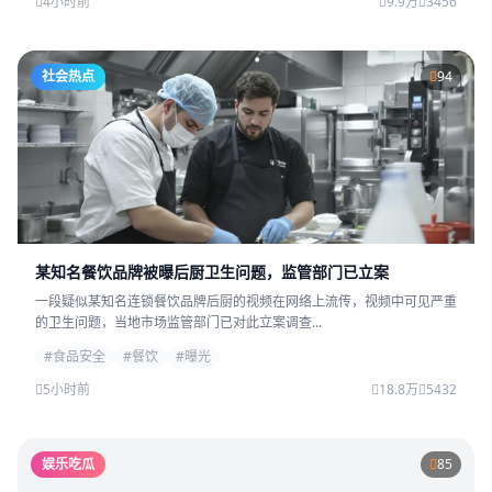
4小时前
9.9万
3456
社会热点
94
某知名餐饮品牌被曝后厨卫生问题，监管部门已立案
一段疑似某知名连锁餐饮品牌后厨的视频在网络上流传，视频中可见严重
的卫生问题，当地市场监管部门已对此立案调查...
#食品安全
#餐饮
#曝光
5小时前
18.8万
5432
娱乐吃瓜
85