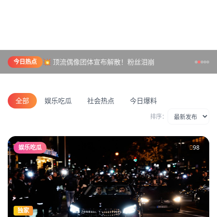
💥 顶流偶像团体宣布解散！粉丝泪崩
今日热点
全部
娱乐吃瓜
社会热点
今日爆料
排序：
娱乐吃瓜
98
独家