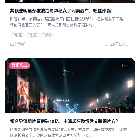
某顶流明星深夜被拍与神秘女子同乘豪车，粉丝炸锅！
昨晚11点，有网友在某高档小区门口拍到该明星与一名神秘女子同乘一
辆价值数百万的豪车，两人关系引发外界无限遐想...
#明星
#恋情
#爆料
3分钟前
12.8万
3421
娱乐吃瓜
92
知名导演新片票房破10亿，主演却在微博发文暗讽片方？
随着某知名导演新片票房突破10亿大关，主演之一却在微博发出一条意
味深长的文字，被网友解读为暗讽片方分配不公...