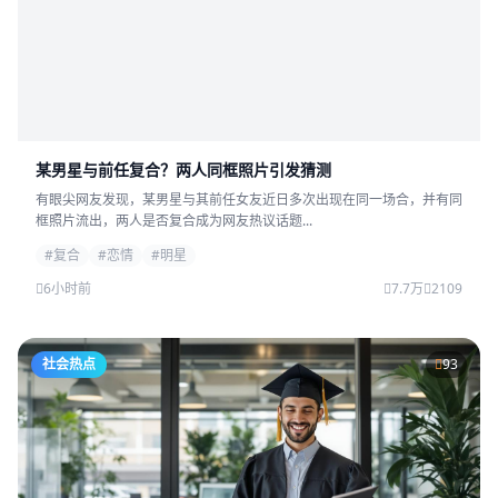
某男星与前任复合？两人同框照片引发猜测
有眼尖网友发现，某男星与其前任女友近日多次出现在同一场合，并有同
框照片流出，两人是否复合成为网友热议话题...
#复合
#恋情
#明星
6小时前
7.7万
2109
社会热点
93