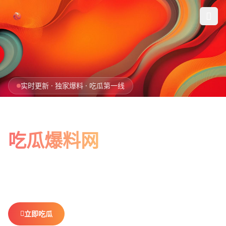
跳过导航
首页
实时更新 · 独家爆料 · 吃瓜第一线
娱乐吃瓜
全网最新最全
社会热点
吃瓜爆料网
今日爆料
娱乐八卦、社会热点、今日爆料，一网打尽。
做你最贴心的
排行榜
吃瓜搭子，不错过任何热点。
社区
立即吃瓜
查看排行榜