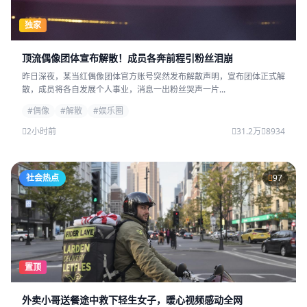
独家
顶流偶像团体宣布解散！成员各奔前程引粉丝泪崩
昨日深夜，某当红偶像团体官方账号突然发布解散声明，宣布团体正式解
散，成员将各自发展个人事业，消息一出粉丝哭声一片...
#偶像
#解散
#娱乐圈
2小时前
31.2万
8934
社会热点
97
置顶
外卖小哥送餐途中救下轻生女子，暖心视频感动全网