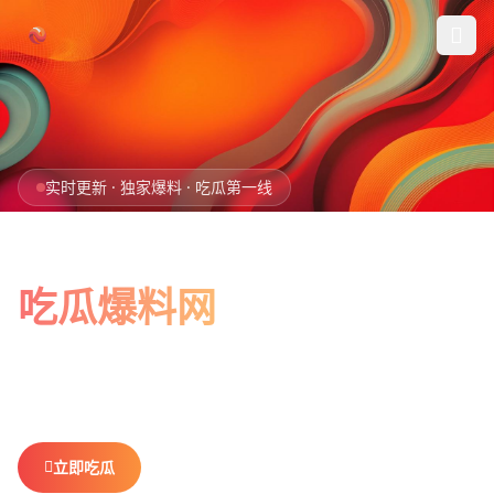
跳过导航
首页
实时更新 · 独家爆料 · 吃瓜第一线
娱乐吃瓜
全网最新最全
社会热点
吃瓜爆料网
今日爆料
娱乐八卦、社会热点、今日爆料，一网打尽。
做你最贴心的
排行榜
吃瓜搭子，不错过任何热点。
社区
立即吃瓜
查看排行榜