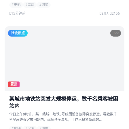
#电影
#票房
#明星
15分钟前
8.9万
2156
社会热点
99
置顶
某城市地铁站突发大规模停运，数千名乘客被困
站内
今日上午9时许，某一线城市地铁3号线因设备故障突发停运，导致数千
名早高峰乘客被困站内，现场秩序混乱，工作人员紧急疏散...
#地铁
#突发
#城市