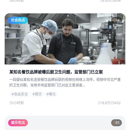
4小时前
9.9万
3456
社会热点
94
某知名餐饮品牌被曝后厨卫生问题，监管部门已立案
一段疑似某知名连锁餐饮品牌后厨的视频在网络上流传，视频中可见严重
的卫生问题，当地市场监管部门已对此立案调查...
#食品安全
#餐饮
#曝光
5小时前
18.8万
5432
娱乐吃瓜
85