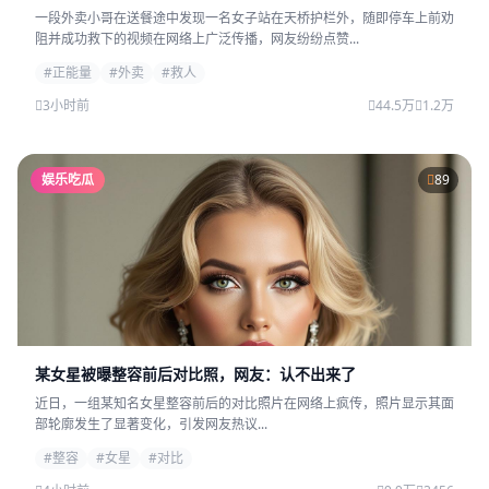
一段外卖小哥在送餐途中发现一名女子站在天桥护栏外，随即停车上前劝
阻并成功救下的视频在网络上广泛传播，网友纷纷点赞...
#正能量
#外卖
#救人
3小时前
44.5万
1.2万
娱乐吃瓜
89
某女星被曝整容前后对比照，网友：认不出来了
近日，一组某知名女星整容前后的对比照片在网络上疯传，照片显示其面
部轮廓发生了显著变化，引发网友热议...
#整容
#女星
#对比