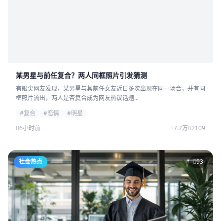
某男星与前任复合？两人同框照片引发猜测
有眼尖网友发现，某男星与其前任女友近日多次出现在同一场合，并有同
框照片流出，两人是否复合成为网友热议话题...
#复合
#恋情
#明星
6小时前
7.7万
2109
社会热点
93