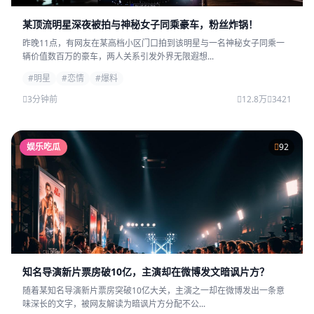
某顶流明星深夜被拍与神秘女子同乘豪车，粉丝炸锅！
昨晚11点，有网友在某高档小区门口拍到该明星与一名神秘女子同乘一
辆价值数百万的豪车，两人关系引发外界无限遐想...
#明星
#恋情
#爆料
3分钟前
12.8万
3421
娱乐吃瓜
92
知名导演新片票房破10亿，主演却在微博发文暗讽片方？
随着某知名导演新片票房突破10亿大关，主演之一却在微博发出一条意
味深长的文字，被网友解读为暗讽片方分配不公...