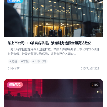
社会热点
96
某上市公司CEO被实名举报，涉嫌财务造假金额高达数亿
一封实名举报信在网络上迅速扩散，举报人声称某知名上市公司CEO涉嫌
财务造假，涉及金额高达数亿元，证监会已介入调查...
#财经
#举报
#上市公司
1小时前
15.7万
4321
娱乐吃瓜
100