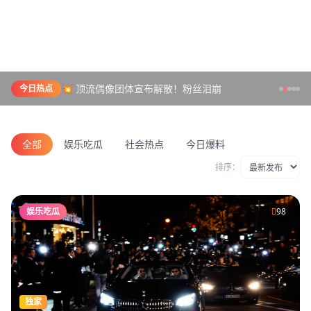
💥 顶流偶像团体宣布解散！粉丝泪崩
今日热点
全部
娱乐吃瓜
社会热点
今日爆料
排序：
娱乐吃瓜
98
独家