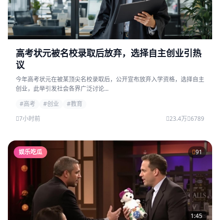
高考状元被名校录取后放弃，选择自主创业引热
议
今年高考状元在被某顶尖名校录取后，公开宣布放弃入学资格，选择自主
创业，此举引发社会各界广泛讨论...
#高考
#创业
#教育
7小时前
23.4万
6789
娱乐吃瓜
91
1:45