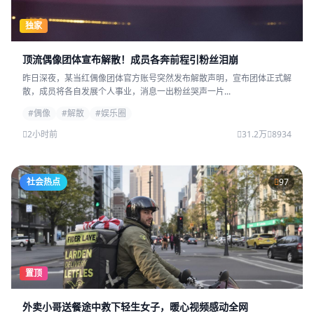
独家
顶流偶像团体宣布解散！成员各奔前程引粉丝泪崩
昨日深夜，某当红偶像团体官方账号突然发布解散声明，宣布团体正式解
散，成员将各自发展个人事业，消息一出粉丝哭声一片...
#偶像
#解散
#娱乐圈
2小时前
31.2万
8934
社会热点
97
置顶
外卖小哥送餐途中救下轻生女子，暖心视频感动全网