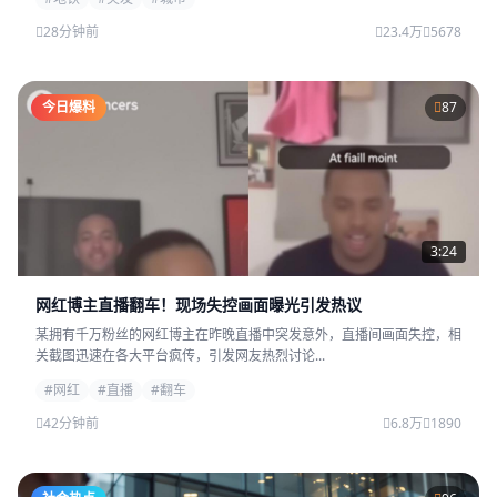
28分钟前
23.4万
5678
今日爆料
87
3:24
网红博主直播翻车！现场失控画面曝光引发热议
某拥有千万粉丝的网红博主在昨晚直播中突发意外，直播间画面失控，相
关截图迅速在各大平台疯传，引发网友热烈讨论...
#网红
#直播
#翻车
42分钟前
6.8万
1890