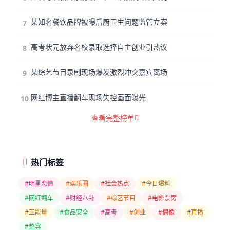
某知名餐饮品牌被曝后厨卫生问题监管立案
7
高考状元放弃名校录取选择自主创业引热议
8
某综艺节目录制现场爆发激烈冲突嘉宾离场
9
网红博主直播翻车现场失控画面曝光
10
查看完整榜单
热门标签
#明星恋情
#娱乐圈
#社会热点
#今日爆料
#网红翻车
#财经八卦
#综艺节目
#电影票房
#正能量
#食品安全
#高考
#创业
#偶像
#直播
#整容