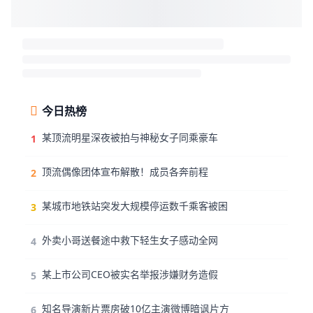
今日热榜
某顶流明星深夜被拍与神秘女子同乘豪车
1
顶流偶像团体宣布解散！成员各奔前程
2
某城市地铁站突发大规模停运数千乘客被困
3
外卖小哥送餐途中救下轻生女子感动全网
4
某上市公司CEO被实名举报涉嫌财务造假
5
知名导演新片票房破10亿主演微博暗讽片方
6