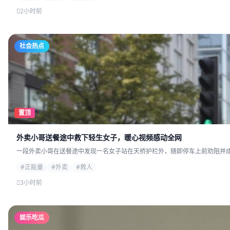
2小时前
社会热点
置顶
外卖小哥送餐途中救下轻生女子，暖心视频感动全网
一段外卖小哥在送餐途中发现一名女子站在天桥护栏外，随即停车上前劝阻并成功
#正能量
#外卖
#救人
3小时前
娱乐吃瓜