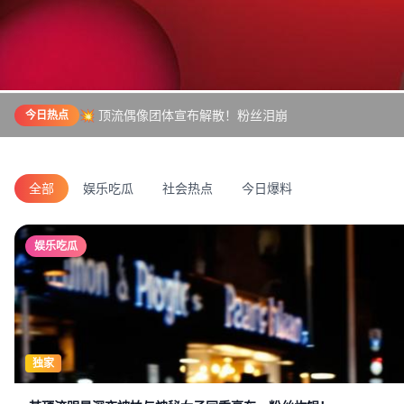
💥 顶流偶像团体宣布解散！粉丝泪崩
今日热点
全部
娱乐吃瓜
社会热点
今日爆料
娱乐吃瓜
独家