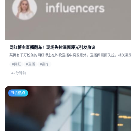
网红博主直播翻车！现场失控画面曝光引发热议
某拥有千万粉丝的网红博主在昨晚直播中突发意外，直播间画面失控，相关截图迅
#网红
#直播
#翻车
42分钟前
社会热点