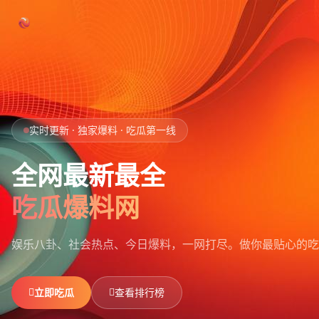
跳过导航
首页
实时更新 · 独家爆料 · 吃瓜第一线
娱乐吃瓜
全网最新最全
社会热点
吃瓜爆料网
今日爆料
娱乐八卦、社会热点、今日爆料，一网打尽。
做你最贴心的吃
排行榜
社区
立即吃瓜
查看排行榜