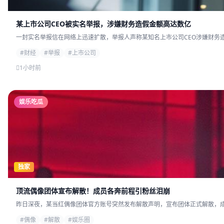
某上市公司CEO被实名举报，涉嫌财务造假金额高达数亿
一封实名举报信在网络上迅速扩散，举报人声称某知名上市公司CEO涉嫌财务造
#财经
#举报
#上市公司
1小时前
娱乐吃瓜
独家
顶流偶像团体宣布解散！成员各奔前程引粉丝泪崩
昨日深夜，某当红偶像团体官方账号突然发布解散声明，宣布团体正式解散，成员
#偶像
#解散
#娱乐圈