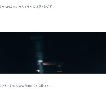
百万的豪车，两人关系引发外界无限遐想...
文字，被网友解读为暗讽片方分配不公...