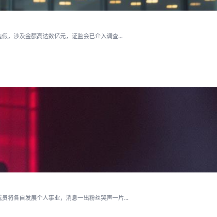
假，涉及金额高达数亿元，证监会已介入调查...
将各自发展个人事业，消息一出粉丝哭声一片...