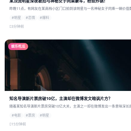
某顶流明星深夜被拍与神秘女子同乘豪车，粉丝炸锅！
昨晚11点，有网友在某高档小区门口拍到该明星与一名神秘女子同乘一辆价值数
#明星
#恋情
#爆料
3分钟前
娱乐吃瓜
知名导演新片票房破10亿，主演却在微博发文暗讽片方？
随着某知名导演新片票房突破10亿大关，主演之一却在微博发出一条意味深长的
#电影
#票房
#明星
15分钟前