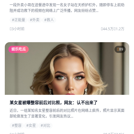
一段外卖小哥在送餐途中发现一名女子站在天桥护栏外，随即停车上前劝
阻并成功救下的视频在网络上广泛传播，网友纷纷点赞...
#正能量
#外卖
#救人
3小时前
44.5万
1.2万
娱乐吃瓜
89
某女星被曝整容前后对比照，网友：认不出来了
近日，一组某知名女星整容前后的对比照片在网络上疯传，照片显示其面
部轮廓发生了显著变化，引发网友热议...
#整容
#女星
#对比