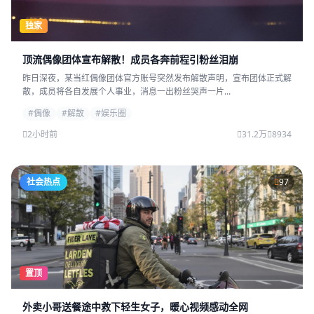
独家
顶流偶像团体宣布解散！成员各奔前程引粉丝泪崩
昨日深夜，某当红偶像团体官方账号突然发布解散声明，宣布团体正式解
散，成员将各自发展个人事业，消息一出粉丝哭声一片...
#偶像
#解散
#娱乐圈
2小时前
31.2万
8934
社会热点
97
置顶
外卖小哥送餐途中救下轻生女子，暖心视频感动全网