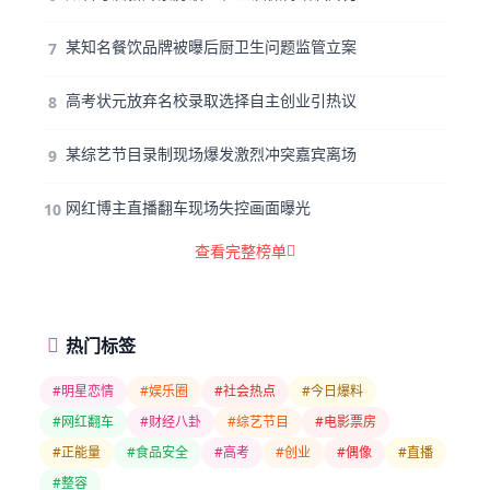
某知名餐饮品牌被曝后厨卫生问题监管立案
7
高考状元放弃名校录取选择自主创业引热议
8
某综艺节目录制现场爆发激烈冲突嘉宾离场
9
网红博主直播翻车现场失控画面曝光
10
查看完整榜单
热门标签
#明星恋情
#娱乐圈
#社会热点
#今日爆料
#网红翻车
#财经八卦
#综艺节目
#电影票房
#正能量
#食品安全
#高考
#创业
#偶像
#直播
#整容