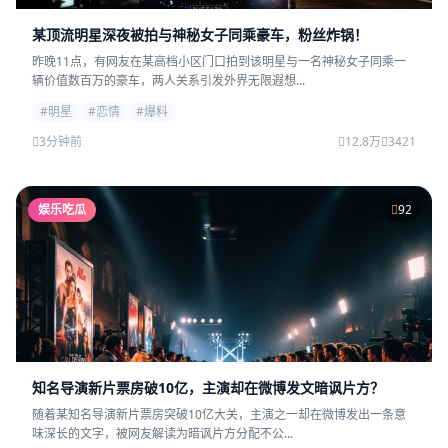
某顶流明星深夜被拍与神秘女子同乘豪车，粉丝炸锅！
昨晚11点，有网友在某高档小区门口拍到该明星与一名神秘女子同乘一
辆价值数百万的豪车，两人关系引发外界无限遐想...
#明星
#恋情
#爆料
3分钟前
12.8万
3421
娱乐吃瓜
92
知名导演新片票房破10亿，主演却在微博发文暗讽片方？
随着某知名导演新片票房突破10亿大关，主演之一却在微博发出一条意
味深长的文字，被网友解读为暗讽片方分配不公...