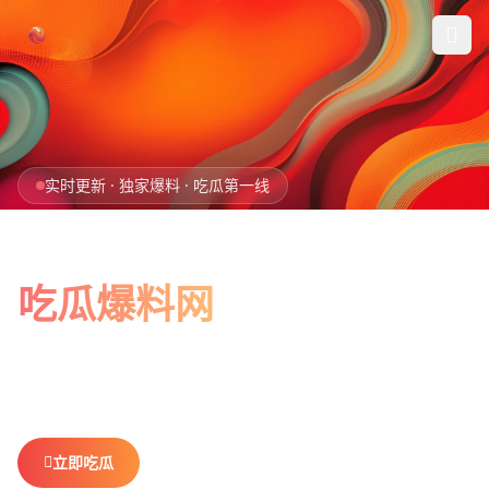
跳过导航
首页
实时更新 · 独家爆料 · 吃瓜第一线
娱乐吃瓜
全网最新最全
社会热点
吃瓜爆料网
今日爆料
娱乐八卦、社会热点、今日爆料，一网打尽。
做你最贴心的
排行榜
吃瓜搭子，不错过任何热点。
社区
立即吃瓜
查看排行榜