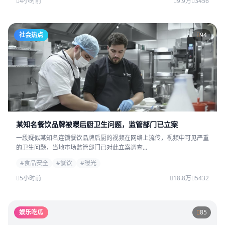
4小时前
9.9万
3456
社会热点
94
某知名餐饮品牌被曝后厨卫生问题，监管部门已立案
一段疑似某知名连锁餐饮品牌后厨的视频在网络上流传，视频中可见严重
的卫生问题，当地市场监管部门已对此立案调查...
#食品安全
#餐饮
#曝光
5小时前
18.8万
5432
娱乐吃瓜
85