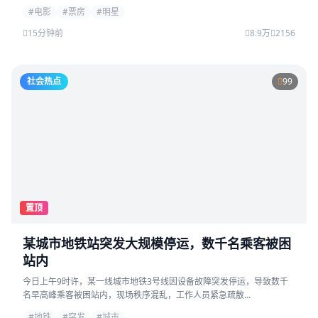
#电影
#票房
#明星
15分钟前
8.9万
2156
社会热点
99
置顶
某城市地铁站突发大规模停运，数千名乘客被困
站内
今日上午9时许，某一线城市地铁3号线因设备故障突发停运，导致数千
名早高峰乘客被困站内，现场秩序混乱，工作人员紧急疏散...
#地铁
#突发
#城市