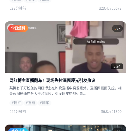
28分钟前
23.4万
5678
今日爆料
87
3:24
网红博主直播翻车！现场失控画面曝光引发热议
某拥有千万粉丝的网红博主在昨晚直播中突发意外，直播间画面失控，相
关截图迅速在各大平台疯传，引发网友热烈讨论...
#网红
#直播
#翻车
42分钟前
6.8万
1890