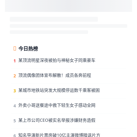
今日热榜
某顶流明星深夜被拍与神秘女子同乘豪车
1
顶流偶像团体宣布解散！成员各奔前程
2
某城市地铁站突发大规模停运数千乘客被困
3
外卖小哥送餐途中救下轻生女子感动全网
4
某上市公司CEO被实名举报涉嫌财务造假
5
知名导演新片票房破10亿主演微博暗讽片方
6