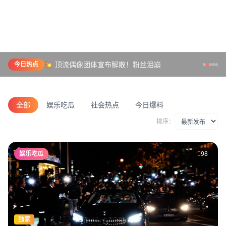
💥 顶流偶像团体宣布解散！粉丝泪崩
今日热点
全部
娱乐吃瓜
社会热点
今日爆料
排序：
娱乐吃瓜
98
独家