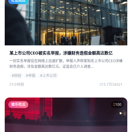
社会热点
96
某上市公司CEO被实名举报，涉嫌财务造假金额高达数亿
一封实名举报信在网络上迅速扩散，举报人声称某知名上市公司CEO涉嫌
财务造假，涉及金额高达数亿元，证监会已介入调查...
#财经
#举报
#上市公司
1小时前
15.7万
4321
娱乐吃瓜
100