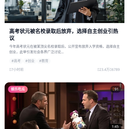
高考状元被名校录取后放弃，选择自主创业引热
议
今年高考状元在被某顶尖名校录取后，公开宣布放弃入学资格，选择自主
创业，此举引发社会各界广泛讨论...
#高考
#创业
#教育
7小时前
23.4万
6789
娱乐吃瓜
91
1:45