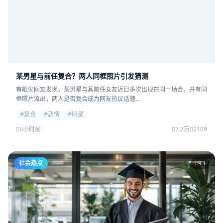
某男星与前任复合？两人同框照片引发猜测
有眼尖网友发现，某男星与其前任女友近日多次出现在同一场合，并有同
框照片流出，两人是否复合成为网友热议话题...
#复合
#恋情
#明星
6小时前
7.7万
2109
社会热点
93