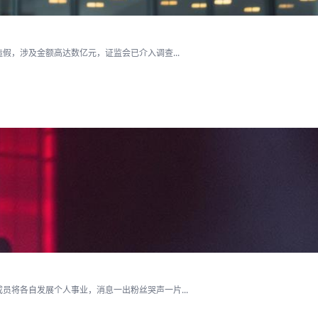
假，涉及金额高达数亿元，证监会已介入调查...
将各自发展个人事业，消息一出粉丝哭声一片...