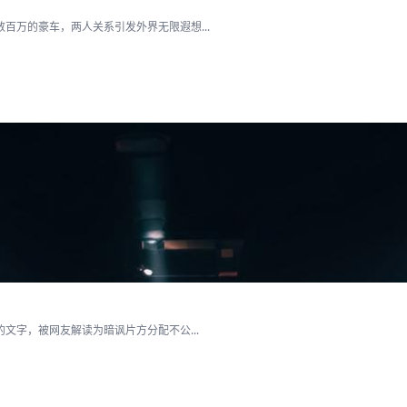
百万的豪车，两人关系引发外界无限遐想...
文字，被网友解读为暗讽片方分配不公...