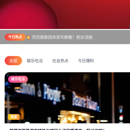
💥 顶流偶像团体宣布解散！粉丝泪崩
今日热点
全部
娱乐吃瓜
社会热点
今日爆料
娱乐吃瓜
独家