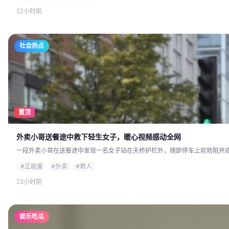
2小时前
社会热点
置顶
外卖小哥送餐途中救下轻生女子，暖心视频感动全网
一段外卖小哥在送餐途中发现一名女子站在天桥护栏外，随即停车上前劝阻并成功
#正能量
#外卖
#救人
3小时前
娱乐吃瓜