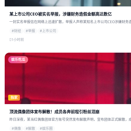
某上市公司CEO被实名举报，涉嫌财务造假金额高达数亿
一封实名举报信在网络上迅速扩散，举报人声称某知名上市公司CEO涉嫌财务造
#财经
#举报
#上市公司
1小时前
娱乐吃瓜
独家
顶流偶像团体宣布解散！成员各奔前程引粉丝泪崩
昨日深夜，某当红偶像团体官方账号突然发布解散声明，宣布团体正式解散，成员
#偶像
#解散
#娱乐圈