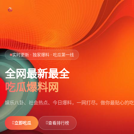
跳过导航
首页
实时更新 · 独家爆料 · 吃瓜第一线
娱乐吃瓜
全网最新最全
社会热点
吃瓜爆料网
今日爆料
娱乐八卦、社会热点、今日爆料，一网打尽。
做你最贴心的吃
排行榜
社区
立即吃瓜
查看排行榜