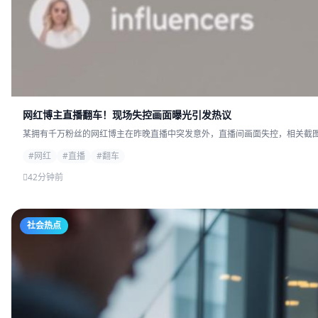
网红博主直播翻车！现场失控画面曝光引发热议
某拥有千万粉丝的网红博主在昨晚直播中突发意外，直播间画面失控，相关截图迅
#网红
#直播
#翻车
42分钟前
社会热点