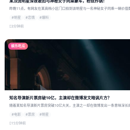
某顶流明星深夜被拍与神秘女子同乘豪车，粉丝炸锅！
昨晚11点，有网友在某高档小区门口拍到该明星与一名神秘女子同乘一辆价值数
#明星
#恋情
#爆料
3分钟前
娱乐吃瓜
知名导演新片票房破10亿，主演却在微博发文暗讽片方？
随着某知名导演新片票房突破10亿大关，主演之一却在微博发出一条意味深长的
#电影
#票房
#明星
15分钟前