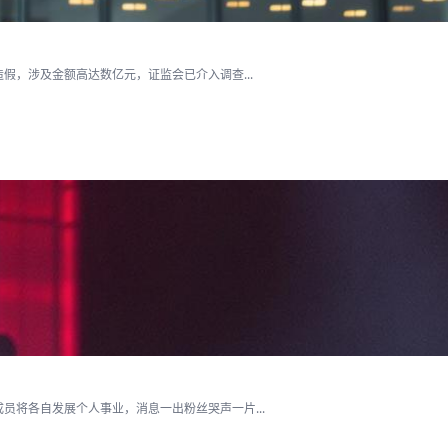
假，涉及金额高达数亿元，证监会已介入调查...
将各自发展个人事业，消息一出粉丝哭声一片...