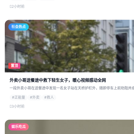
2小时前
社会热点
置顶
外卖小哥送餐途中救下轻生女子，暖心视频感动全网
一段外卖小哥在送餐途中发现一名女子站在天桥护栏外，随即停车上前劝阻并成功
#正能量
#外卖
#救人
3小时前
娱乐吃瓜