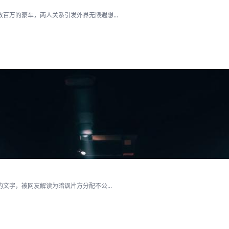
百万的豪车，两人关系引发外界无限遐想...
文字，被网友解读为暗讽片方分配不公...