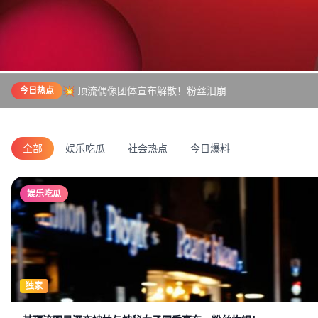
💥 顶流偶像团体宣布解散！粉丝泪崩
今日热点
全部
娱乐吃瓜
社会热点
今日爆料
娱乐吃瓜
独家