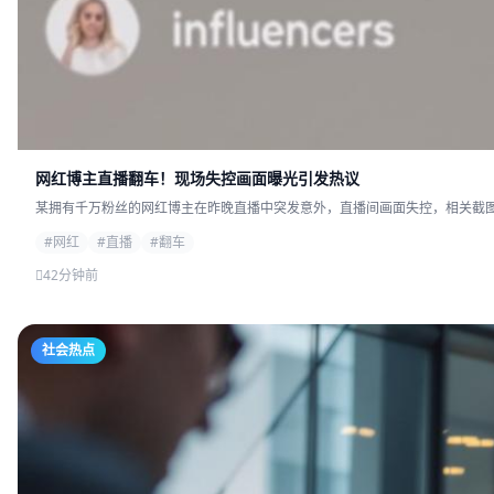
网红博主直播翻车！现场失控画面曝光引发热议
某拥有千万粉丝的网红博主在昨晚直播中突发意外，直播间画面失控，相关截图迅
#网红
#直播
#翻车
42分钟前
社会热点