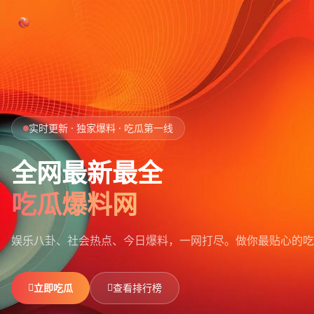
跳过导航
首页
实时更新 · 独家爆料 · 吃瓜第一线
娱乐吃瓜
全网最新最全
社会热点
吃瓜爆料网
今日爆料
娱乐八卦、社会热点、今日爆料，一网打尽。
做你最贴心的吃
排行榜
社区
立即吃瓜
查看排行榜