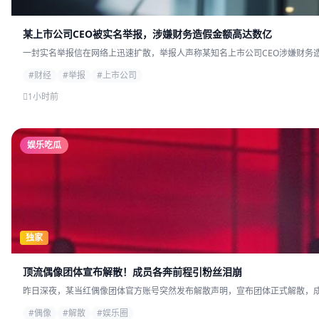
某上市公司CEO被实名举报，涉嫌财务造假金额高达数亿
一封实名举报信在网络上迅速扩散，举报人声称某知名上市公司CEO涉嫌财务造
#财经
#举报
#上市公司
1小时前
娱乐吃瓜
独家
顶流偶像团体宣布解散！成员各奔前程引粉丝泪崩
昨日深夜，某当红偶像团体官方账号突然发布解散声明，宣布团体正式解散，成员
#偶像
#解散
#娱乐圈