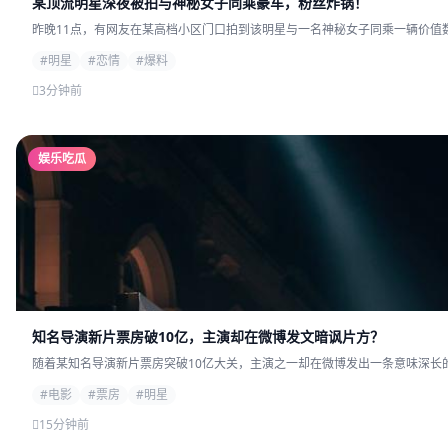
某顶流明星深夜被拍与神秘女子同乘豪车，粉丝炸锅！
昨晚11点，有网友在某高档小区门口拍到该明星与一名神秘女子同乘一辆价值数
#明星
#恋情
#爆料
3分钟前
娱乐吃瓜
知名导演新片票房破10亿，主演却在微博发文暗讽片方？
随着某知名导演新片票房突破10亿大关，主演之一却在微博发出一条意味深长的
#电影
#票房
#明星
15分钟前