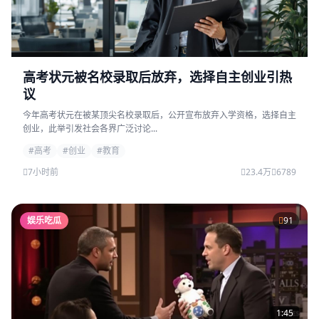
高考状元被名校录取后放弃，选择自主创业引热
议
今年高考状元在被某顶尖名校录取后，公开宣布放弃入学资格，选择自主
创业，此举引发社会各界广泛讨论...
#高考
#创业
#教育
7小时前
23.4万
6789
娱乐吃瓜
91
1:45