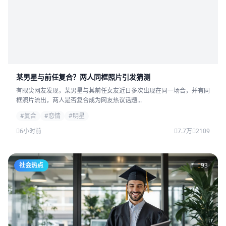
某男星与前任复合？两人同框照片引发猜测
有眼尖网友发现，某男星与其前任女友近日多次出现在同一场合，并有同
框照片流出，两人是否复合成为网友热议话题...
#复合
#恋情
#明星
6小时前
7.7万
2109
社会热点
93