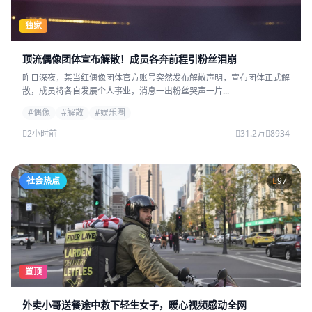
独家
顶流偶像团体宣布解散！成员各奔前程引粉丝泪崩
昨日深夜，某当红偶像团体官方账号突然发布解散声明，宣布团体正式解
散，成员将各自发展个人事业，消息一出粉丝哭声一片...
#偶像
#解散
#娱乐圈
2小时前
31.2万
8934
社会热点
97
置顶
外卖小哥送餐途中救下轻生女子，暖心视频感动全网