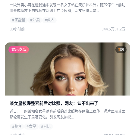
一段外卖小哥在送餐途中发现一名女子站在天桥护栏外，随即停车上前劝
阻并成功救下的视频在网络上广泛传播，网友纷纷点赞...
#正能量
#外卖
#救人
3小时前
44.5万
1.2万
娱乐吃瓜
89
某女星被曝整容前后对比照，网友：认不出来了
近日，一组某知名女星整容前后的对比照片在网络上疯传，照片显示其面
部轮廓发生了显著变化，引发网友热议...
#整容
#女星
#对比