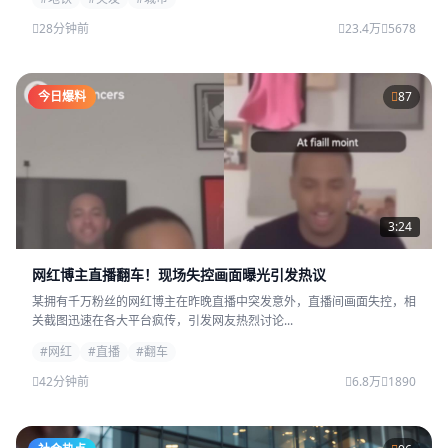
28分钟前
23.4万
5678
今日爆料
87
3:24
网红博主直播翻车！现场失控画面曝光引发热议
某拥有千万粉丝的网红博主在昨晚直播中突发意外，直播间画面失控，相
关截图迅速在各大平台疯传，引发网友热烈讨论...
#网红
#直播
#翻车
42分钟前
6.8万
1890