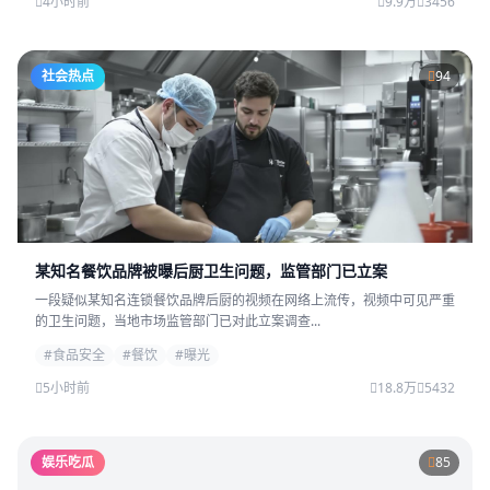
4小时前
9.9万
3456
社会热点
94
某知名餐饮品牌被曝后厨卫生问题，监管部门已立案
一段疑似某知名连锁餐饮品牌后厨的视频在网络上流传，视频中可见严重
的卫生问题，当地市场监管部门已对此立案调查...
#食品安全
#餐饮
#曝光
5小时前
18.8万
5432
娱乐吃瓜
85