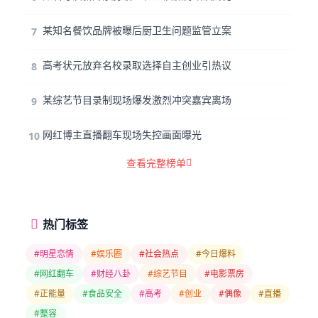
某知名餐饮品牌被曝后厨卫生问题监管立案
7
高考状元放弃名校录取选择自主创业引热议
8
某综艺节目录制现场爆发激烈冲突嘉宾离场
9
网红博主直播翻车现场失控画面曝光
10
查看完整榜单
热门标签
#明星恋情
#娱乐圈
#社会热点
#今日爆料
#网红翻车
#财经八卦
#综艺节目
#电影票房
#正能量
#食品安全
#高考
#创业
#偶像
#直播
#整容