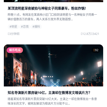
某顶流明星深夜被拍与神秘女子同乘豪车，粉丝炸锅！
昨晚11点，有网友在某高档小区门口拍到该明星与一名神秘女子同乘一
辆价值数百万的豪车，两人关系引发外界无限遐想...
#明星
#恋情
#爆料
3分钟前
12.8万
3421
娱乐吃瓜
92
知名导演新片票房破10亿，主演却在微博发文暗讽片方？
随着某知名导演新片票房突破10亿大关，主演之一却在微博发出一条意
味深长的文字，被网友解读为暗讽片方分配不公...