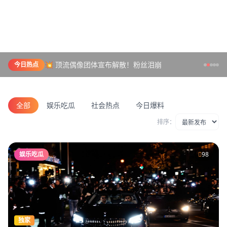
💥 顶流偶像团体宣布解散！粉丝泪崩
今日热点
全部
娱乐吃瓜
社会热点
今日爆料
排序：
娱乐吃瓜
98
独家