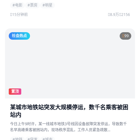
#电影
#票房
#明星
15分钟前
8.9万
2156
社会热点
99
置顶
某城市地铁站突发大规模停运，数千名乘客被困
站内
今日上午9时许，某一线城市地铁3号线因设备故障突发停运，导致数千
名早高峰乘客被困站内，现场秩序混乱，工作人员紧急疏散...
#地铁
#突发
#城市