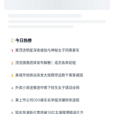
今日热榜
某顶流明星深夜被拍与神秘女子同乘豪车
1
顶流偶像团体宣布解散！成员各奔前程
2
某城市地铁站突发大规模停运数千乘客被困
3
外卖小哥送餐途中救下轻生女子感动全网
4
某上市公司CEO被实名举报涉嫌财务造假
5
知名导演新片票房破10亿主演微博暗讽片方
6