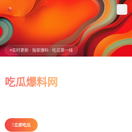
跳过导航
首页
实时更新 · 独家爆料 · 吃瓜第一线
娱乐吃瓜
全网最新最全
社会热点
吃瓜爆料网
今日爆料
娱乐八卦、社会热点、今日爆料，一网打尽。
做你最贴心的
排行榜
吃瓜搭子，不错过任何热点。
社区
立即吃瓜
查看排行榜