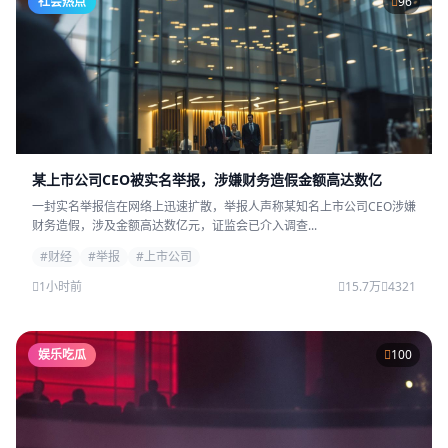
社会热点
96
某上市公司CEO被实名举报，涉嫌财务造假金额高达数亿
一封实名举报信在网络上迅速扩散，举报人声称某知名上市公司CEO涉嫌
财务造假，涉及金额高达数亿元，证监会已介入调查...
#财经
#举报
#上市公司
1小时前
15.7万
4321
娱乐吃瓜
100