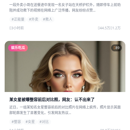
一段外卖小哥在送餐途中发现一名女子站在天桥护栏外，随即停车上前劝
阻并成功救下的视频在网络上广泛传播，网友纷纷点赞...
#正能量
#外卖
#救人
3小时前
44.5万
1.2万
娱乐吃瓜
89
某女星被曝整容前后对比照，网友：认不出来了
近日，一组某知名女星整容前后的对比照片在网络上疯传，照片显示其面
部轮廓发生了显著变化，引发网友热议...
#整容
#女星
#对比