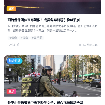
独家
顶流偶像团体宣布解散！成员各奔前程引粉丝泪崩
昨日深夜，某当红偶像团体官方账号突然发布解散声明，宣布团体正式解
散，成员将各自发展个人事业，消息一出粉丝哭声一片...
#偶像
#解散
#娱乐圈
2小时前
31.2万
8934
社会热点
97
置顶
外卖小哥送餐途中救下轻生女子，暖心视频感动全网