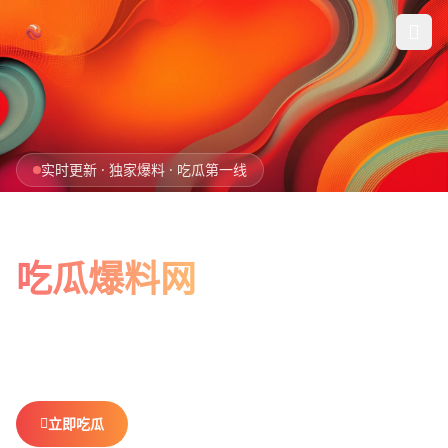
跳过导航
首页
实时更新 · 独家爆料 · 吃瓜第一线
娱乐吃瓜
全网最新最全
社会热点
吃瓜爆料网
今日爆料
娱乐八卦、社会热点、今日爆料，一网打尽。
做你最贴心的
排行榜
吃瓜搭子，不错过任何热点。
社区
立即吃瓜
查看排行榜