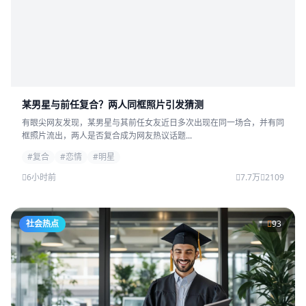
某男星与前任复合？两人同框照片引发猜测
有眼尖网友发现，某男星与其前任女友近日多次出现在同一场合，并有同
框照片流出，两人是否复合成为网友热议话题...
#复合
#恋情
#明星
6小时前
7.7万
2109
社会热点
93