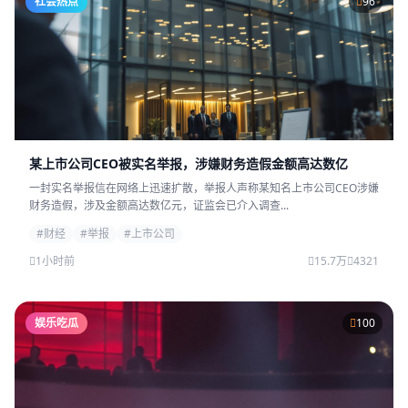
社会热点
96
某上市公司CEO被实名举报，涉嫌财务造假金额高达数亿
一封实名举报信在网络上迅速扩散，举报人声称某知名上市公司CEO涉嫌
财务造假，涉及金额高达数亿元，证监会已介入调查...
#财经
#举报
#上市公司
1小时前
15.7万
4321
娱乐吃瓜
100