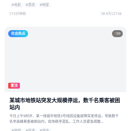
#电影
#票房
#明星
15分钟前
8.9万
2156
社会热点
99
置顶
某城市地铁站突发大规模停运，数千名乘客被困
站内
今日上午9时许，某一线城市地铁3号线因设备故障突发停运，导致数千
名早高峰乘客被困站内，现场秩序混乱，工作人员紧急疏散...
#地铁
#突发
#城市