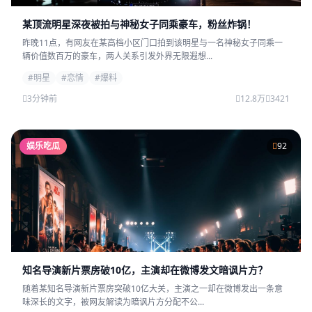
某顶流明星深夜被拍与神秘女子同乘豪车，粉丝炸锅！
昨晚11点，有网友在某高档小区门口拍到该明星与一名神秘女子同乘一
辆价值数百万的豪车，两人关系引发外界无限遐想...
#明星
#恋情
#爆料
3分钟前
12.8万
3421
娱乐吃瓜
92
知名导演新片票房破10亿，主演却在微博发文暗讽片方？
随着某知名导演新片票房突破10亿大关，主演之一却在微博发出一条意
味深长的文字，被网友解读为暗讽片方分配不公...