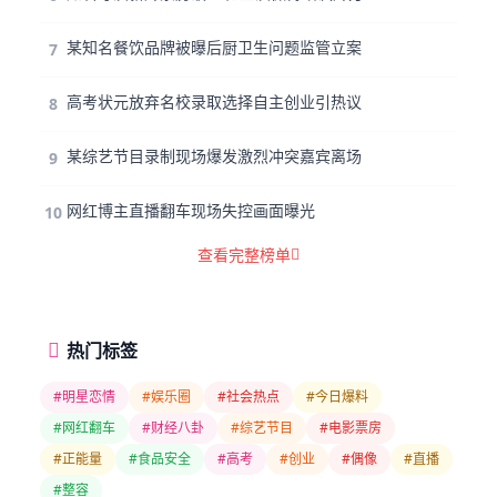
某知名餐饮品牌被曝后厨卫生问题监管立案
7
高考状元放弃名校录取选择自主创业引热议
8
某综艺节目录制现场爆发激烈冲突嘉宾离场
9
网红博主直播翻车现场失控画面曝光
10
查看完整榜单
热门标签
#明星恋情
#娱乐圈
#社会热点
#今日爆料
#网红翻车
#财经八卦
#综艺节目
#电影票房
#正能量
#食品安全
#高考
#创业
#偶像
#直播
#整容