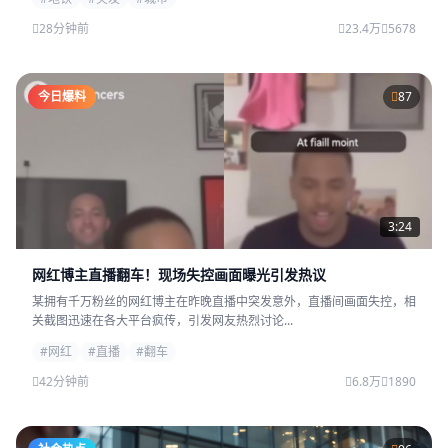
28分钟前
23.4万
5678
今日爆料
87
3:24
网红博主直播翻车！现场失控画面曝光引发热议
某拥有千万粉丝的网红博主在昨晚直播中突发意外，直播间画面失控，相
关截图迅速在各大平台疯传，引发网友热烈讨论...
#网红
#直播
#翻车
42分钟前
6.8万
1890