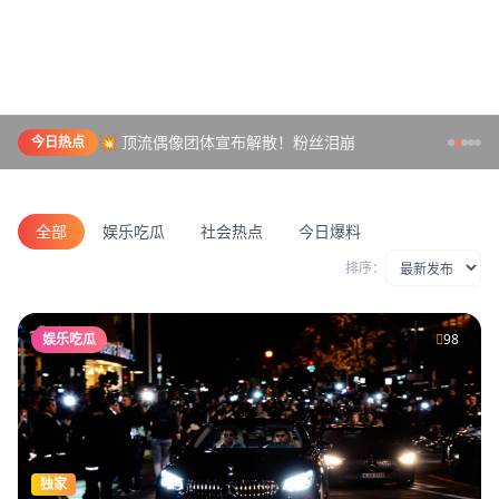
💥 顶流偶像团体宣布解散！粉丝泪崩
今日热点
全部
娱乐吃瓜
社会热点
今日爆料
排序：
娱乐吃瓜
98
独家