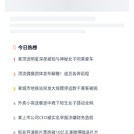
今日热榜
某顶流明星深夜被拍与神秘女子同乘豪车
1
顶流偶像团体宣布解散！成员各奔前程
2
某城市地铁站突发大规模停运数千乘客被困
3
外卖小哥送餐途中救下轻生女子感动全网
4
某上市公司CEO被实名举报涉嫌财务造假
5
知名导演新片票房破10亿主演微博暗讽片方
6