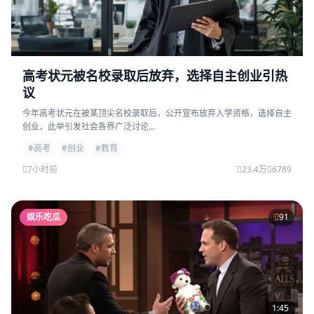
高考状元被名校录取后放弃，选择自主创业引热
议
今年高考状元在被某顶尖名校录取后，公开宣布放弃入学资格，选择自主
创业，此举引发社会各界广泛讨论...
#高考
#创业
#教育
7小时前
23.4万
6789
娱乐吃瓜
91
1:45