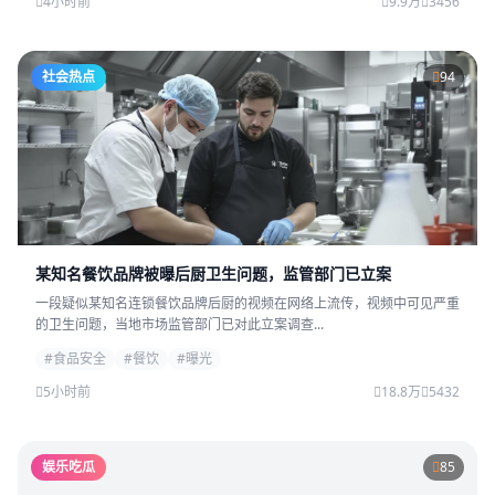
4小时前
9.9万
3456
社会热点
94
某知名餐饮品牌被曝后厨卫生问题，监管部门已立案
一段疑似某知名连锁餐饮品牌后厨的视频在网络上流传，视频中可见严重
的卫生问题，当地市场监管部门已对此立案调查...
#食品安全
#餐饮
#曝光
5小时前
18.8万
5432
娱乐吃瓜
85