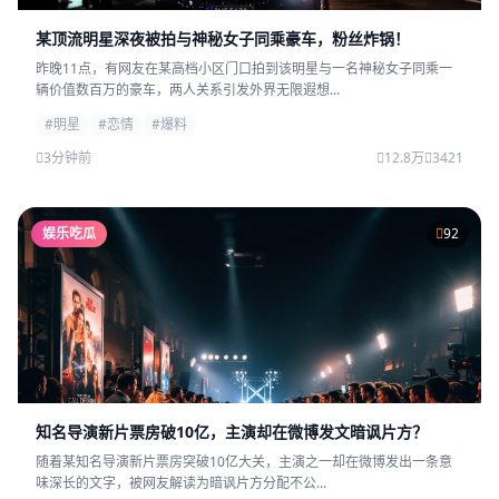
某顶流明星深夜被拍与神秘女子同乘豪车，粉丝炸锅！
昨晚11点，有网友在某高档小区门口拍到该明星与一名神秘女子同乘一
辆价值数百万的豪车，两人关系引发外界无限遐想...
#明星
#恋情
#爆料
3分钟前
12.8万
3421
娱乐吃瓜
92
知名导演新片票房破10亿，主演却在微博发文暗讽片方？
随着某知名导演新片票房突破10亿大关，主演之一却在微博发出一条意
味深长的文字，被网友解读为暗讽片方分配不公...