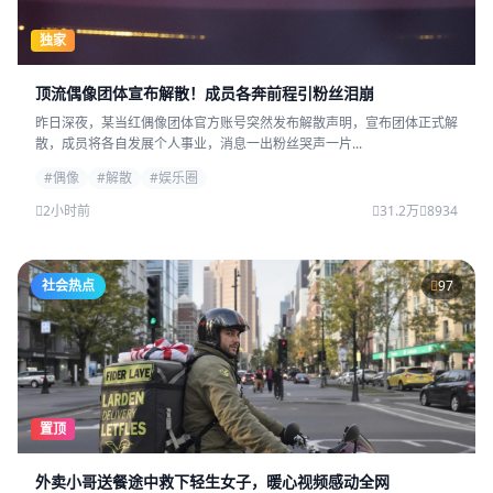
独家
顶流偶像团体宣布解散！成员各奔前程引粉丝泪崩
昨日深夜，某当红偶像团体官方账号突然发布解散声明，宣布团体正式解
散，成员将各自发展个人事业，消息一出粉丝哭声一片...
#偶像
#解散
#娱乐圈
2小时前
31.2万
8934
社会热点
97
置顶
外卖小哥送餐途中救下轻生女子，暖心视频感动全网