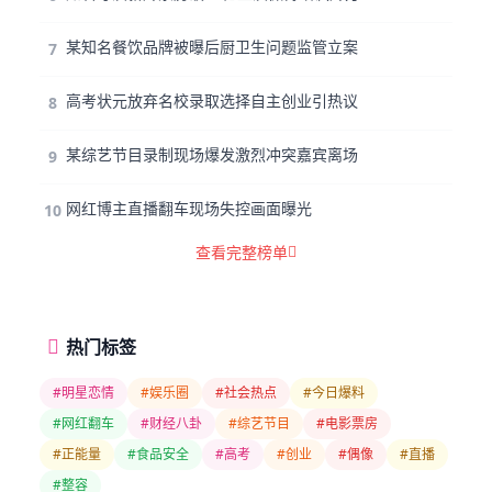
某知名餐饮品牌被曝后厨卫生问题监管立案
7
高考状元放弃名校录取选择自主创业引热议
8
某综艺节目录制现场爆发激烈冲突嘉宾离场
9
网红博主直播翻车现场失控画面曝光
10
查看完整榜单
热门标签
#明星恋情
#娱乐圈
#社会热点
#今日爆料
#网红翻车
#财经八卦
#综艺节目
#电影票房
#正能量
#食品安全
#高考
#创业
#偶像
#直播
#整容