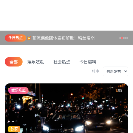
💥 顶流偶像团体宣布解散！粉丝泪崩
今日热点
全部
娱乐吃瓜
社会热点
今日爆料
排序：
娱乐吃瓜
98
独家