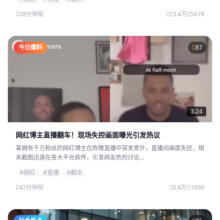
28分钟前
23.4万
5678
今日爆料
87
3:24
网红博主直播翻车！现场失控画面曝光引发热议
某拥有千万粉丝的网红博主在昨晚直播中突发意外，直播间画面失控，相
关截图迅速在各大平台疯传，引发网友热烈讨论...
#网红
#直播
#翻车
42分钟前
6.8万
1890