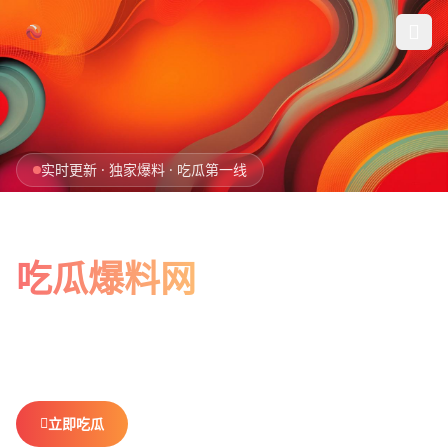
跳过导航
首页
实时更新 · 独家爆料 · 吃瓜第一线
娱乐吃瓜
全网最新最全
社会热点
吃瓜爆料网
今日爆料
娱乐八卦、社会热点、今日爆料，一网打尽。
做你最贴心的
排行榜
吃瓜搭子，不错过任何热点。
社区
立即吃瓜
查看排行榜