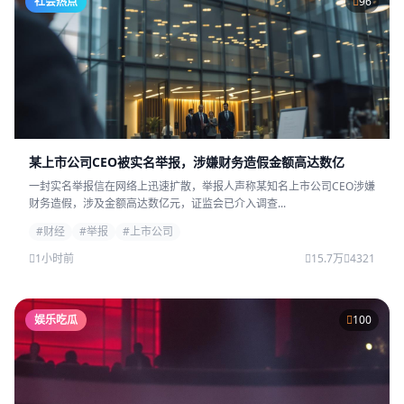
社会热点
96
某上市公司CEO被实名举报，涉嫌财务造假金额高达数亿
一封实名举报信在网络上迅速扩散，举报人声称某知名上市公司CEO涉嫌
财务造假，涉及金额高达数亿元，证监会已介入调查...
#财经
#举报
#上市公司
1小时前
15.7万
4321
娱乐吃瓜
100