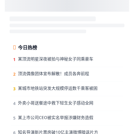
今日热榜
某顶流明星深夜被拍与神秘女子同乘豪车
1
顶流偶像团体宣布解散！成员各奔前程
2
某城市地铁站突发大规模停运数千乘客被困
3
外卖小哥送餐途中救下轻生女子感动全网
4
某上市公司CEO被实名举报涉嫌财务造假
5
知名导演新片票房破10亿主演微博暗讽片方
6