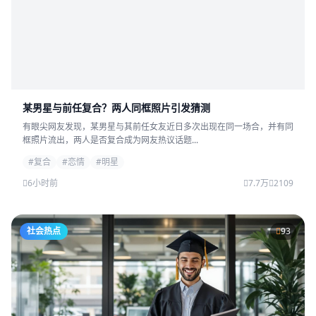
某男星与前任复合？两人同框照片引发猜测
有眼尖网友发现，某男星与其前任女友近日多次出现在同一场合，并有同
框照片流出，两人是否复合成为网友热议话题...
#复合
#恋情
#明星
6小时前
7.7万
2109
社会热点
93