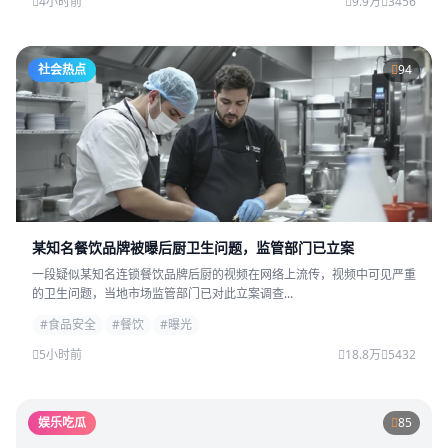
4小时前
9.9万
3456
社会热点
94
某知名餐饮品牌被曝后厨卫生问题，监管部门已立案
一段疑似某知名连锁餐饮品牌后厨的视频在网络上流传，视频中可见严重
的卫生问题，当地市场监管部门已对此立案调查...
#食品安全
#餐饮
#曝光
5小时前
18.8万
5432
娱乐吃瓜
85