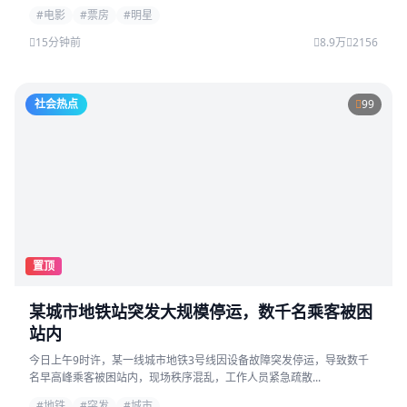
#电影
#票房
#明星
15分钟前
8.9万
2156
社会热点
99
置顶
某城市地铁站突发大规模停运，数千名乘客被困
站内
今日上午9时许，某一线城市地铁3号线因设备故障突发停运，导致数千
名早高峰乘客被困站内，现场秩序混乱，工作人员紧急疏散...
#地铁
#突发
#城市