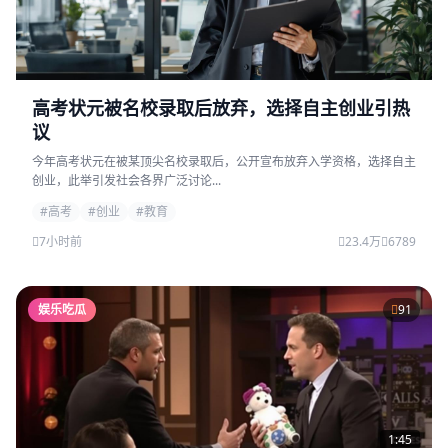
高考状元被名校录取后放弃，选择自主创业引热
议
今年高考状元在被某顶尖名校录取后，公开宣布放弃入学资格，选择自主
创业，此举引发社会各界广泛讨论...
#高考
#创业
#教育
7小时前
23.4万
6789
娱乐吃瓜
91
1:45