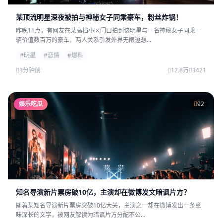
某顶流明星深夜被拍与神秘女子同乘豪车，粉丝炸锅！
昨晚11点，有网友在某高档小区门口拍到该明星与一名神秘女子同乘一
辆价值数百万的豪车，两人关系引发外界无限遐想...
#明星
#恋情
#爆料
3分钟前
12.8万
3421
娱乐吃瓜
92
知名导演新片票房破10亿，主演却在微博发文暗讽片方？
随着某知名导演新片票房突破10亿大关，主演之一却在微博发出一条意
味深长的文字，被网友解读为暗讽片方分配不公...