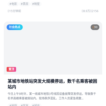
#电影
#票房
#明星
15分钟前
8.9万
2156
社会热点
99
置顶
某城市地铁站突发大规模停运，数千名乘客被困
站内
今日上午9时许，某一线城市地铁3号线因设备故障突发停运，导致数千
名早高峰乘客被困站内，现场秩序混乱，工作人员紧急疏散...
#地铁
#突发
#城市