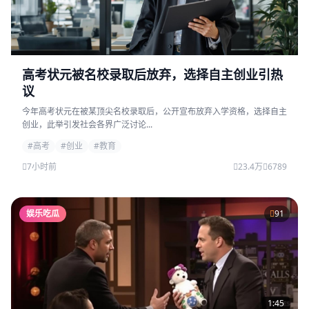
高考状元被名校录取后放弃，选择自主创业引热
议
今年高考状元在被某顶尖名校录取后，公开宣布放弃入学资格，选择自主
创业，此举引发社会各界广泛讨论...
#高考
#创业
#教育
7小时前
23.4万
6789
娱乐吃瓜
91
1:45