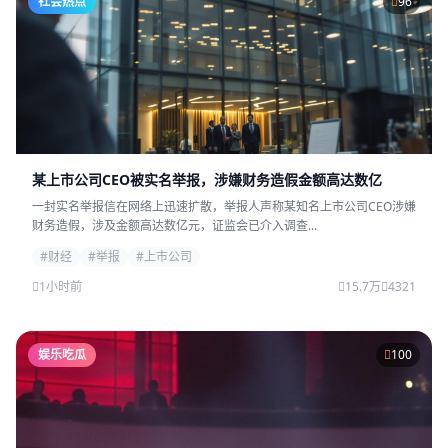
社会热点
96
某上市公司CEO被实名举报，涉嫌财务造假金额高达数亿
一封实名举报信在网络上迅速扩散，举报人声称某知名上市公司CEO涉嫌
财务造假，涉及金额高达数亿元，证监会已介入调查...
#财经
#举报
#上市公司
1小时前
15.7万
4321
娱乐吃瓜
100