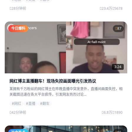
28分钟前
23.4万
5678
今日爆料
87
3:24
网红博主直播翻车！现场失控画面曝光引发热议
某拥有千万粉丝的网红博主在昨晚直播中突发意外，直播间画面失控，相
关截图迅速在各大平台疯传，引发网友热烈讨论...
#网红
#直播
#翻车
42分钟前
6.8万
1890