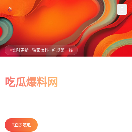
跳过导航
首页
实时更新 · 独家爆料 · 吃瓜第一线
娱乐吃瓜
全网最新最全
社会热点
吃瓜爆料网
今日爆料
娱乐八卦、社会热点、今日爆料，一网打尽。
做你最贴心的
排行榜
吃瓜搭子，不错过任何热点。
社区
立即吃瓜
查看排行榜