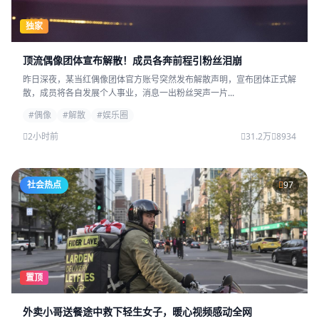
独家
顶流偶像团体宣布解散！成员各奔前程引粉丝泪崩
昨日深夜，某当红偶像团体官方账号突然发布解散声明，宣布团体正式解
散，成员将各自发展个人事业，消息一出粉丝哭声一片...
#偶像
#解散
#娱乐圈
2小时前
31.2万
8934
社会热点
97
置顶
外卖小哥送餐途中救下轻生女子，暖心视频感动全网