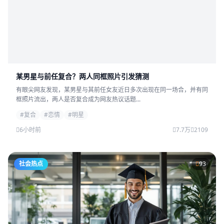
某男星与前任复合？两人同框照片引发猜测
有眼尖网友发现，某男星与其前任女友近日多次出现在同一场合，并有同
框照片流出，两人是否复合成为网友热议话题...
#复合
#恋情
#明星
6小时前
7.7万
2109
社会热点
93