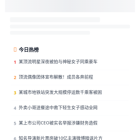
今日热榜
某顶流明星深夜被拍与神秘女子同乘豪车
1
顶流偶像团体宣布解散！成员各奔前程
2
某城市地铁站突发大规模停运数千乘客被困
3
外卖小哥送餐途中救下轻生女子感动全网
4
某上市公司CEO被实名举报涉嫌财务造假
5
知名导演新片票房破10亿主演微博暗讽片方
6