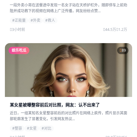
一段外卖小哥在送餐途中发现一名女子站在天桥护栏外，随即停车上前劝
阻并成功救下的视频在网络上广泛传播，网友纷纷点赞...
#正能量
#外卖
#救人
3小时前
44.5万
1.2万
娱乐吃瓜
89
某女星被曝整容前后对比照，网友：认不出来了
近日，一组某知名女星整容前后的对比照片在网络上疯传，照片显示其面
部轮廓发生了显著变化，引发网友热议...
#整容
#女星
#对比