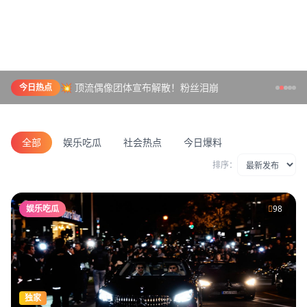
💥 顶流偶像团体宣布解散！粉丝泪崩
今日热点
全部
娱乐吃瓜
社会热点
今日爆料
排序：
娱乐吃瓜
98
独家