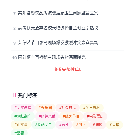
某知名餐饮品牌被曝后厨卫生问题监管立案
7
高考状元放弃名校录取选择自主创业引热议
8
某综艺节目录制现场爆发激烈冲突嘉宾离场
9
网红博主直播翻车现场失控画面曝光
10
查看完整榜单
热门标签
#明星恋情
#娱乐圈
#社会热点
#今日爆料
#网红翻车
#财经八卦
#综艺节目
#电影票房
#正能量
#食品安全
#高考
#创业
#偶像
#直播
#整容