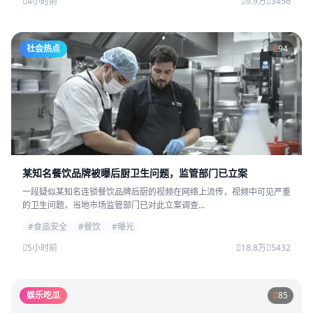
4小时前
9.9万
3456
社会热点
94
某知名餐饮品牌被曝后厨卫生问题，监管部门已立案
一段疑似某知名连锁餐饮品牌后厨的视频在网络上流传，视频中可见严重
的卫生问题，当地市场监管部门已对此立案调查...
#食品安全
#餐饮
#曝光
5小时前
18.8万
5432
娱乐吃瓜
85