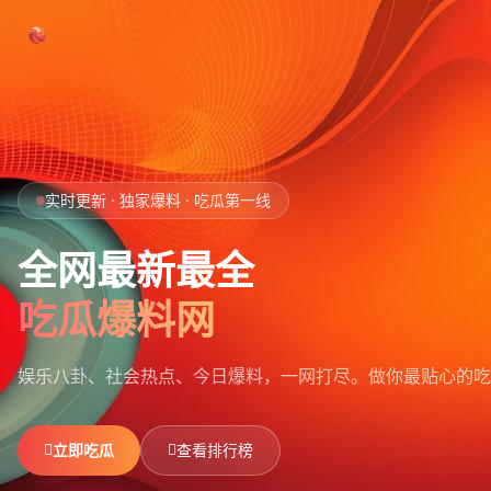
跳过导航
首页
实时更新 · 独家爆料 · 吃瓜第一线
娱乐吃瓜
全网最新最全
社会热点
吃瓜爆料网
今日爆料
娱乐八卦、社会热点、今日爆料，一网打尽。
做你最贴心的吃
排行榜
社区
立即吃瓜
查看排行榜