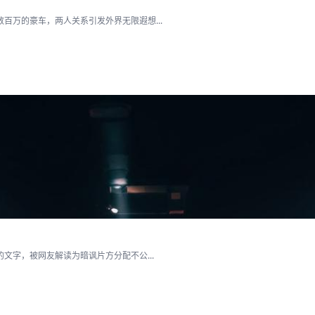
百万的豪车，两人关系引发外界无限遐想...
文字，被网友解读为暗讽片方分配不公...