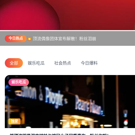
💥 顶流偶像团体宣布解散！粉丝泪崩
今日热点
全部
娱乐吃瓜
社会热点
今日爆料
娱乐吃瓜
独家