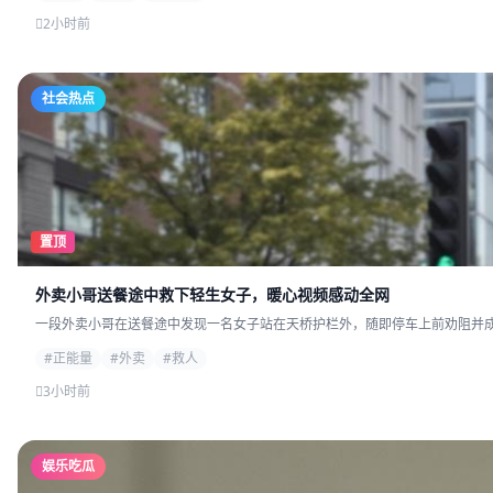
2小时前
社会热点
置顶
外卖小哥送餐途中救下轻生女子，暖心视频感动全网
一段外卖小哥在送餐途中发现一名女子站在天桥护栏外，随即停车上前劝阻并成功
#正能量
#外卖
#救人
3小时前
娱乐吃瓜