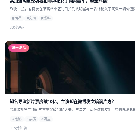
某顶流明星深夜被拍与神秘女子同乘豪车，粉丝炸锅！
昨晚11点，有网友在某高档小区门口拍到该明星与一名神秘女子同乘一辆价值数
#明星
#恋情
#爆料
3分钟前
娱乐吃瓜
知名导演新片票房破10亿，主演却在微博发文暗讽片方？
随着某知名导演新片票房突破10亿大关，主演之一却在微博发出一条意味深长的
#电影
#票房
#明星
15分钟前