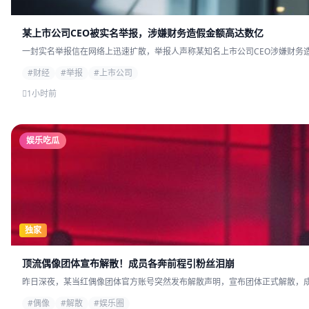
某上市公司CEO被实名举报，涉嫌财务造假金额高达数亿
一封实名举报信在网络上迅速扩散，举报人声称某知名上市公司CEO涉嫌财务造
#财经
#举报
#上市公司
1小时前
娱乐吃瓜
独家
顶流偶像团体宣布解散！成员各奔前程引粉丝泪崩
昨日深夜，某当红偶像团体官方账号突然发布解散声明，宣布团体正式解散，成员
#偶像
#解散
#娱乐圈