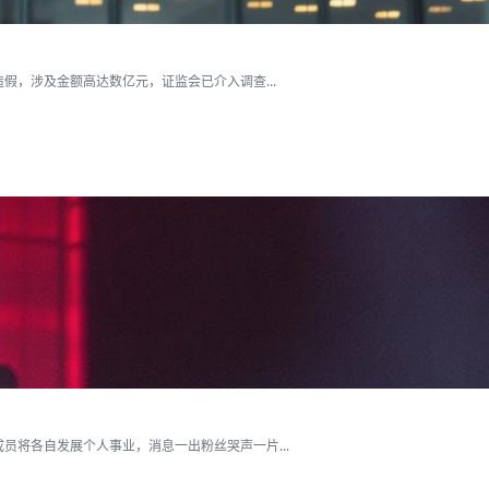
假，涉及金额高达数亿元，证监会已介入调查...
将各自发展个人事业，消息一出粉丝哭声一片...