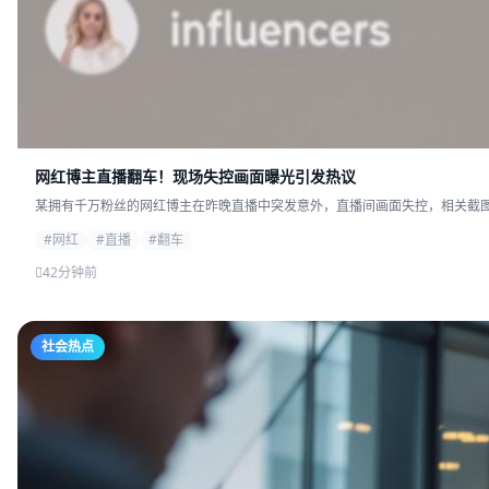
网红博主直播翻车！现场失控画面曝光引发热议
某拥有千万粉丝的网红博主在昨晚直播中突发意外，直播间画面失控，相关截图迅
#网红
#直播
#翻车
42分钟前
社会热点