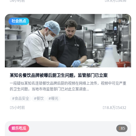
4小时前
9.9万
3456
社会热点
94
某知名餐饮品牌被曝后厨卫生问题，监管部门已立案
一段疑似某知名连锁餐饮品牌后厨的视频在网络上流传，视频中可见严重
的卫生问题，当地市场监管部门已对此立案调查...
#食品安全
#餐饮
#曝光
5小时前
18.8万
5432
娱乐吃瓜
85