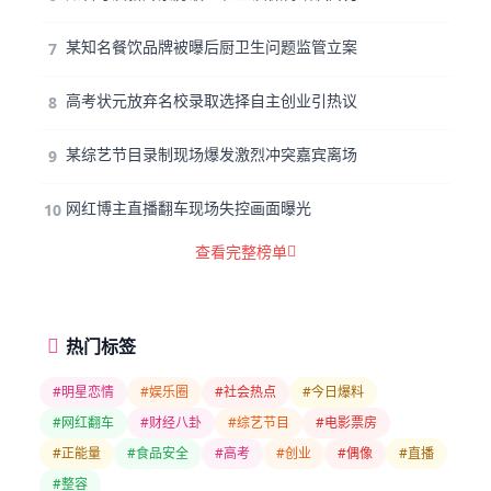
某知名餐饮品牌被曝后厨卫生问题监管立案
7
高考状元放弃名校录取选择自主创业引热议
8
某综艺节目录制现场爆发激烈冲突嘉宾离场
9
网红博主直播翻车现场失控画面曝光
10
查看完整榜单
热门标签
#明星恋情
#娱乐圈
#社会热点
#今日爆料
#网红翻车
#财经八卦
#综艺节目
#电影票房
#正能量
#食品安全
#高考
#创业
#偶像
#直播
#整容