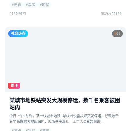
#电影
#票房
#明星
15分钟前
8.9万
2156
社会热点
99
置顶
某城市地铁站突发大规模停运，数千名乘客被困
站内
今日上午9时许，某一线城市地铁3号线因设备故障突发停运，导致数千
名早高峰乘客被困站内，现场秩序混乱，工作人员紧急疏散...
#地铁
#突发
#城市