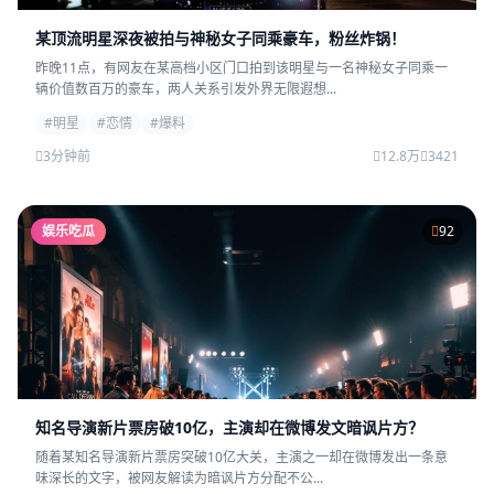
某顶流明星深夜被拍与神秘女子同乘豪车，粉丝炸锅！
昨晚11点，有网友在某高档小区门口拍到该明星与一名神秘女子同乘一
辆价值数百万的豪车，两人关系引发外界无限遐想...
#明星
#恋情
#爆料
3分钟前
12.8万
3421
娱乐吃瓜
92
知名导演新片票房破10亿，主演却在微博发文暗讽片方？
随着某知名导演新片票房突破10亿大关，主演之一却在微博发出一条意
味深长的文字，被网友解读为暗讽片方分配不公...