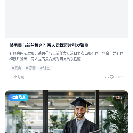
某男星与前任复合？两人同框照片引发猜测
有眼尖网友发现，某男星与其前任女友近日多次出现在同一场合，并有同
框照片流出，两人是否复合成为网友热议话题...
#复合
#恋情
#明星
6小时前
7.7万
2109
社会热点
93