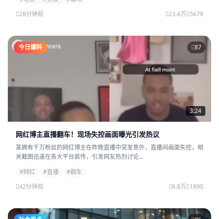
28分钟前
23.4万
5678
今日爆料
87
3:24
网红博主直播翻车！现场失控画面曝光引发热议
某拥有千万粉丝的网红博主在昨晚直播中突发意外，直播间画面失控，相
关截图迅速在各大平台疯传，引发网友热烈讨论...
#网红
#直播
#翻车
42分钟前
6.8万
1890