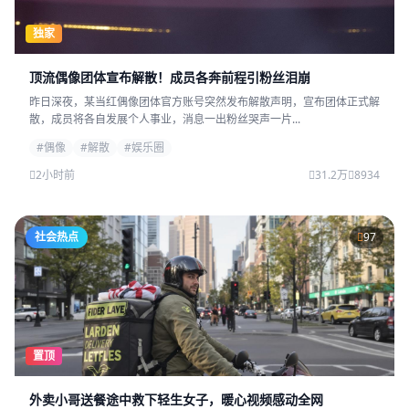
独家
顶流偶像团体宣布解散！成员各奔前程引粉丝泪崩
昨日深夜，某当红偶像团体官方账号突然发布解散声明，宣布团体正式解
散，成员将各自发展个人事业，消息一出粉丝哭声一片...
#偶像
#解散
#娱乐圈
2小时前
31.2万
8934
社会热点
97
置顶
外卖小哥送餐途中救下轻生女子，暖心视频感动全网