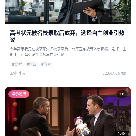
高考状元被名校录取后放弃，选择自主创业引热
议
今年高考状元在被某顶尖名校录取后，公开宣布放弃入学资格，选择自主
创业，此举引发社会各界广泛讨论...
#高考
#创业
#教育
7小时前
23.4万
6789
娱乐吃瓜
91
1:45