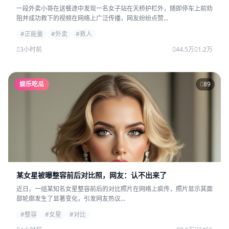
一段外卖小哥在送餐途中发现一名女子站在天桥护栏外，随即停车上前劝
阻并成功救下的视频在网络上广泛传播，网友纷纷点赞...
#正能量
#外卖
#救人
3小时前
44.5万
1.2万
娱乐吃瓜
89
某女星被曝整容前后对比照，网友：认不出来了
近日，一组某知名女星整容前后的对比照片在网络上疯传，照片显示其面
部轮廓发生了显著变化，引发网友热议...
#整容
#女星
#对比