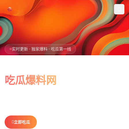
跳过导航
首页
实时更新 · 独家爆料 · 吃瓜第一线
娱乐吃瓜
全网最新最全
社会热点
吃瓜爆料网
今日爆料
娱乐八卦、社会热点、今日爆料，一网打尽。
做你最贴心的
排行榜
吃瓜搭子，不错过任何热点。
社区
立即吃瓜
查看排行榜