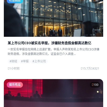
社会热点
96
某上市公司CEO被实名举报，涉嫌财务造假金额高达数亿
一封实名举报信在网络上迅速扩散，举报人声称某知名上市公司CEO涉嫌
财务造假，涉及金额高达数亿元，证监会已介入调查...
#财经
#举报
#上市公司
1小时前
15.7万
4321
娱乐吃瓜
100