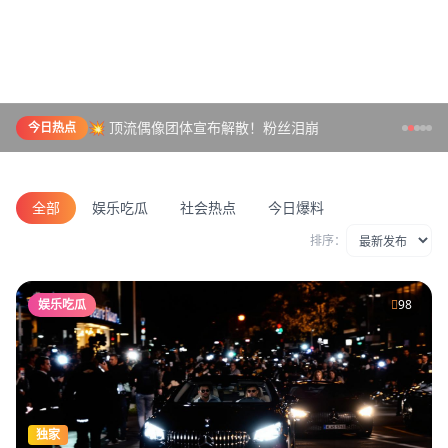
💥 顶流偶像团体宣布解散！粉丝泪崩
今日热点
全部
娱乐吃瓜
社会热点
今日爆料
排序：
娱乐吃瓜
98
独家