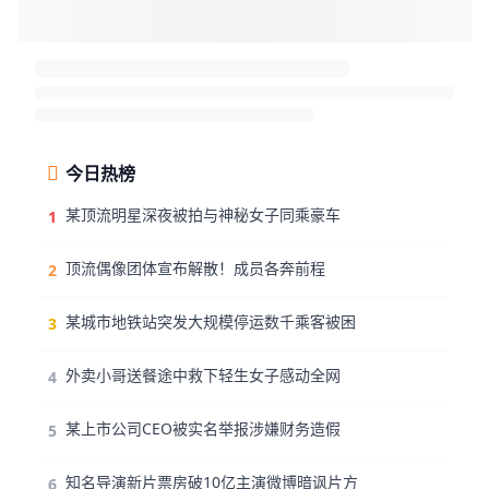
今日热榜
某顶流明星深夜被拍与神秘女子同乘豪车
1
顶流偶像团体宣布解散！成员各奔前程
2
某城市地铁站突发大规模停运数千乘客被困
3
外卖小哥送餐途中救下轻生女子感动全网
4
某上市公司CEO被实名举报涉嫌财务造假
5
知名导演新片票房破10亿主演微博暗讽片方
6