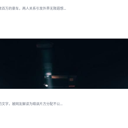
百万的豪车，两人关系引发外界无限遐想...
文字，被网友解读为暗讽片方分配不公...