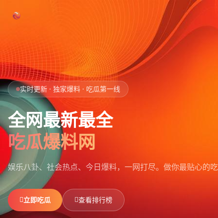
跳过导航
首页
实时更新 · 独家爆料 · 吃瓜第一线
娱乐吃瓜
全网最新最全
社会热点
吃瓜爆料网
今日爆料
娱乐八卦、社会热点、今日爆料，一网打尽。
做你最贴心的吃
排行榜
社区
立即吃瓜
查看排行榜