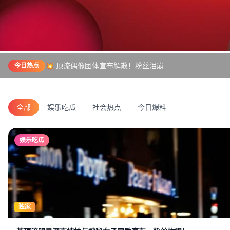
💥 顶流偶像团体宣布解散！粉丝泪崩
今日热点
全部
娱乐吃瓜
社会热点
今日爆料
娱乐吃瓜
独家