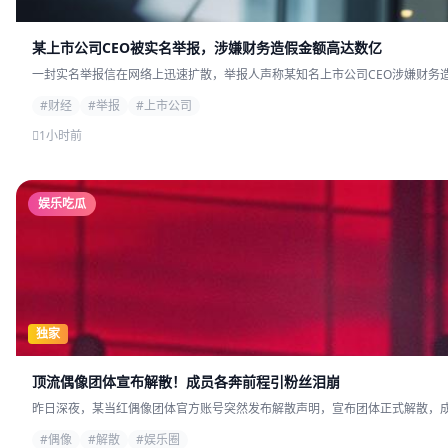
某上市公司CEO被实名举报，涉嫌财务造假金额高达数亿
一封实名举报信在网络上迅速扩散，举报人声称某知名上市公司CEO涉嫌财务造
#财经
#举报
#上市公司
1小时前
娱乐吃瓜
独家
顶流偶像团体宣布解散！成员各奔前程引粉丝泪崩
昨日深夜，某当红偶像团体官方账号突然发布解散声明，宣布团体正式解散，成员
#偶像
#解散
#娱乐圈