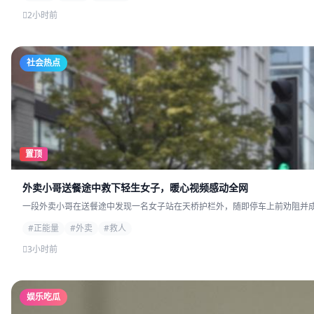
2小时前
社会热点
置顶
外卖小哥送餐途中救下轻生女子，暖心视频感动全网
一段外卖小哥在送餐途中发现一名女子站在天桥护栏外，随即停车上前劝阻并成功
#正能量
#外卖
#救人
3小时前
娱乐吃瓜