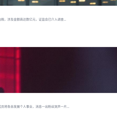
假，涉及金额高达数亿元，证监会已介入调查...
将各自发展个人事业，消息一出粉丝哭声一片...