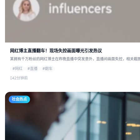
网红博主直播翻车！现场失控画面曝光引发热议
某拥有千万粉丝的网红博主在昨晚直播中突发意外，直播间画面失控，相关截图迅
#网红
#直播
#翻车
42分钟前
社会热点