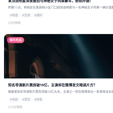
某顶流明星深夜被拍与神秘女子同乘豪车，粉丝炸锅！
昨晚11点，有网友在某高档小区门口拍到该明星与一名神秘女子同乘一辆价值数
#明星
#恋情
#爆料
3分钟前
娱乐吃瓜
知名导演新片票房破10亿，主演却在微博发文暗讽片方？
随着某知名导演新片票房突破10亿大关，主演之一却在微博发出一条意味深长的
#电影
#票房
#明星
15分钟前