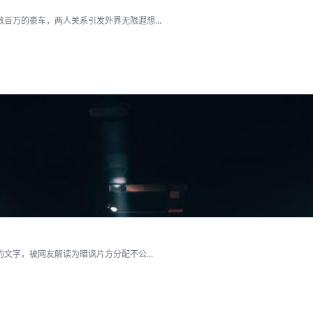
百万的豪车，两人关系引发外界无限遐想...
文字，被网友解读为暗讽片方分配不公...