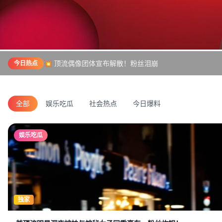
💥 顶流偶像团体宣布解散！粉丝泪崩
今日热点
全部
娱乐吃瓜
社会热点
今日爆料
娱乐吃瓜
独家