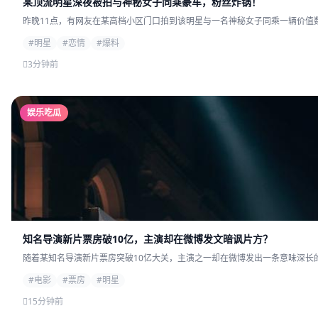
某顶流明星深夜被拍与神秘女子同乘豪车，粉丝炸锅！
昨晚11点，有网友在某高档小区门口拍到该明星与一名神秘女子同乘一辆价值数
#明星
#恋情
#爆料
3分钟前
娱乐吃瓜
知名导演新片票房破10亿，主演却在微博发文暗讽片方？
随着某知名导演新片票房突破10亿大关，主演之一却在微博发出一条意味深长的
#电影
#票房
#明星
15分钟前