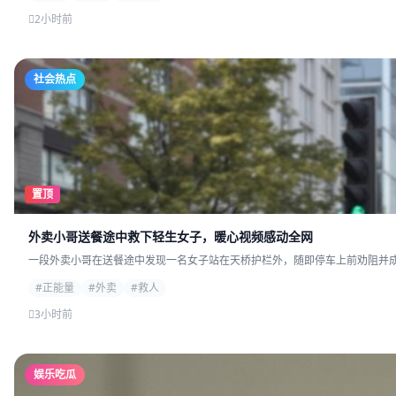
2小时前
社会热点
置顶
外卖小哥送餐途中救下轻生女子，暖心视频感动全网
一段外卖小哥在送餐途中发现一名女子站在天桥护栏外，随即停车上前劝阻并成功
#正能量
#外卖
#救人
3小时前
娱乐吃瓜