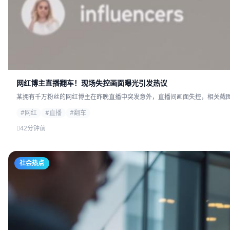
网红博主直播翻车！现场失控画面曝光引发热议
某拥有千万粉丝的网红博主在昨晚直播中突发意外，直播间画面失控，相关截图迅
#网红
#直播
#翻车
42分钟前
社会热点