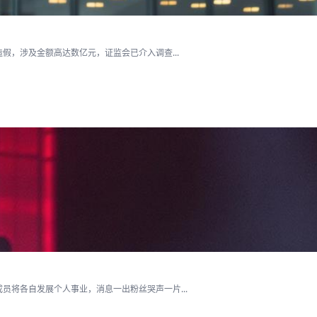
假，涉及金额高达数亿元，证监会已介入调查...
将各自发展个人事业，消息一出粉丝哭声一片...