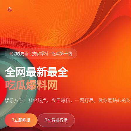
跳过导航
首页
实时更新 · 独家爆料 · 吃瓜第一线
娱乐吃瓜
全网最新最全
社会热点
吃瓜爆料网
今日爆料
娱乐八卦、社会热点、今日爆料，一网打尽。
做你最贴心的吃
排行榜
社区
立即吃瓜
查看排行榜