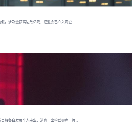
假，涉及金额高达数亿元，证监会已介入调查...
将各自发展个人事业，消息一出粉丝哭声一片...