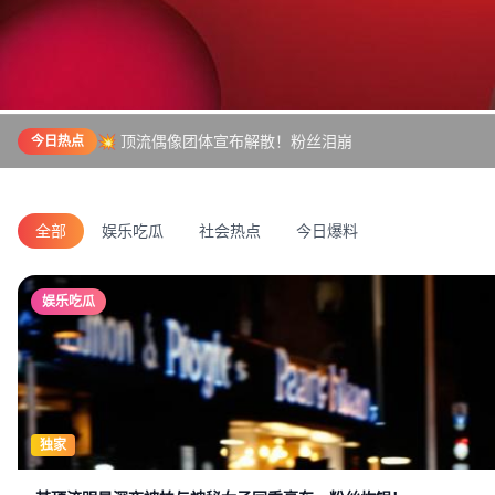
💥 顶流偶像团体宣布解散！粉丝泪崩
今日热点
全部
娱乐吃瓜
社会热点
今日爆料
娱乐吃瓜
独家