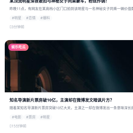
某顶流明星深夜被拍与神秘女子同乘豪车，粉丝炸锅！
昨晚11点，有网友在某高档小区门口拍到该明星与一名神秘女子同乘一辆价值数
#明星
#恋情
#爆料
3分钟前
娱乐吃瓜
知名导演新片票房破10亿，主演却在微博发文暗讽片方？
随着某知名导演新片票房突破10亿大关，主演之一却在微博发出一条意味深长的
#电影
#票房
#明星
15分钟前