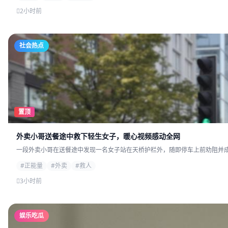
2小时前
社会热点
置顶
外卖小哥送餐途中救下轻生女子，暖心视频感动全网
一段外卖小哥在送餐途中发现一名女子站在天桥护栏外，随即停车上前劝阻并成功
#正能量
#外卖
#救人
3小时前
娱乐吃瓜