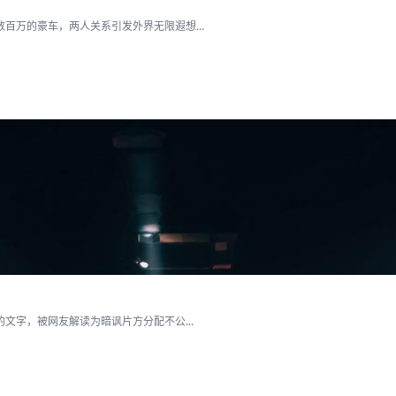
百万的豪车，两人关系引发外界无限遐想...
文字，被网友解读为暗讽片方分配不公...