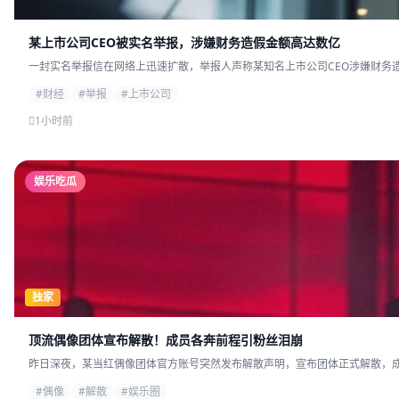
某上市公司CEO被实名举报，涉嫌财务造假金额高达数亿
一封实名举报信在网络上迅速扩散，举报人声称某知名上市公司CEO涉嫌财务造
#财经
#举报
#上市公司
1小时前
娱乐吃瓜
独家
顶流偶像团体宣布解散！成员各奔前程引粉丝泪崩
昨日深夜，某当红偶像团体官方账号突然发布解散声明，宣布团体正式解散，成员
#偶像
#解散
#娱乐圈