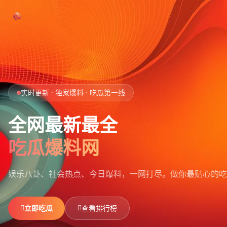
跳过导航
首页
实时更新 · 独家爆料 · 吃瓜第一线
娱乐吃瓜
全网最新最全
社会热点
吃瓜爆料网
今日爆料
娱乐八卦、社会热点、今日爆料，一网打尽。
做你最贴心的吃
排行榜
社区
立即吃瓜
查看排行榜