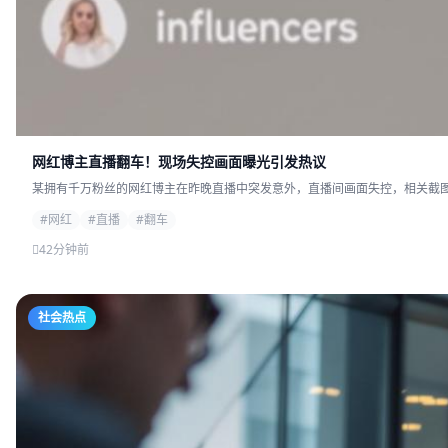
网红博主直播翻车！现场失控画面曝光引发热议
某拥有千万粉丝的网红博主在昨晚直播中突发意外，直播间画面失控，相关截图迅
#网红
#直播
#翻车
42分钟前
社会热点