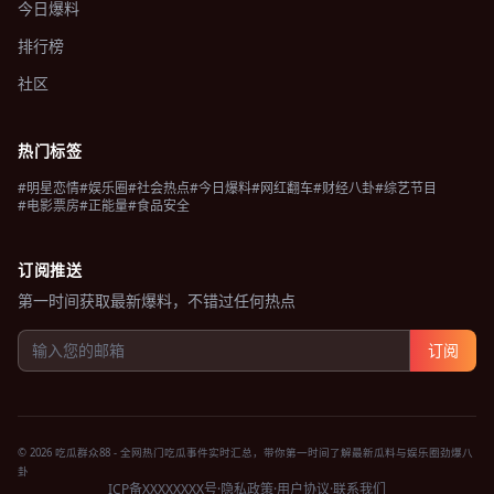
今日爆料
排行榜
社区
热门标签
#明星恋情
#娱乐圈
#社会热点
#今日爆料
#网红翻车
#财经八卦
#综艺节目
#电影票房
#正能量
#食品安全
订阅推送
第一时间获取最新爆料，不错过任何热点
订阅
© 2026 吃瓜群众88 - 全网热门吃瓜事件实时汇总，带你第一时间了解最新瓜料与娱乐圈劲爆八
卦
ICP备XXXXXXXX号
·
隐私政策
·
用户协议
·
联系我们