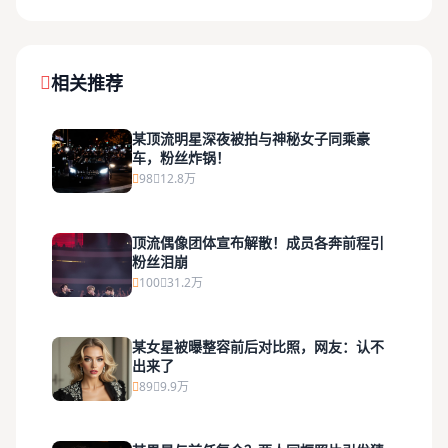
相关推荐
某顶流明星深夜被拍与神秘女子同乘豪
车，粉丝炸锅！
98
12.8万
顶流偶像团体宣布解散！成员各奔前程引
粉丝泪崩
100
31.2万
某女星被曝整容前后对比照，网友：认不
出来了
89
9.9万