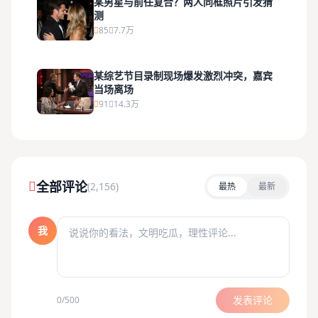
某男星与前任复合？两人同框照片引发猜
测
85
7.7万
某综艺节目录制现场爆发激烈冲突，嘉宾
当场离场
91
14.3万
全部评论
(2,156)
最热
最新
我
发表评论
0/500