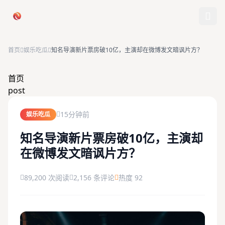
跳过导航
首页
娱乐吃瓜
知名导演新片票房破10亿，主演却在微博发文暗讽片方？
首页
首页
post
娱乐吃瓜
15分钟前
娱乐吃瓜
社会热点
知名导演新片票房破10亿，主演却
在微博发文暗讽片方？
今日爆料
排行榜
89,200 次阅读
2,156 条评论
热度 92
社区